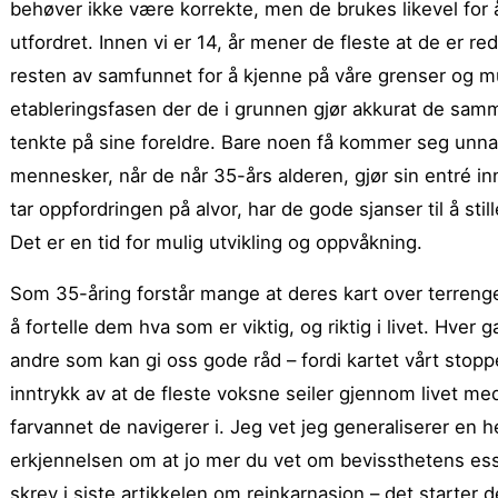
behøver ikke være korrekte, men de brukes likevel for 
utfordret. Innen vi er 14, år mener de fleste at de er red
resten av samfunnet for å kjenne på våre grenser og muli
etableringsfasen der de i grunnen gjør akkurat de samm
tenkte på sine foreldre. Bare noen få kommer seg unna
mennesker, når de når 35-års alderen, gjør sin entré in
tar oppfordringen på alvor, har de gode sjanser til å sti
Det er en tid for mulig utvikling og oppvåkning.
Som 35-åring forstår mange at deres kart over terrenge
å fortelle dem hva som er viktig, og riktig i livet. Hver
andre som kan gi oss gode råd – fordi kartet vårt stopp
inntrykk av at de fleste voksne seiler gjennom livet m
farvannet de navigerer i. Jeg vet jeg generaliserer en he
erkjennelsen om at jo mer du vet om bevissthetens esse
skrev i siste artikkelen om reinkarnasjon – det starte