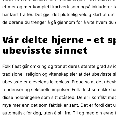
et mer og mer komplett kartverk som også inkluderer talen
har lært fra før. Det gjør det plutselig veldig klart at d
de dørene du trenger å gå gjennom for å vite hvem du e
Vår delte hjerne – et s
ubevisste sinnet
Folk flest går omkring og tror at deres største grad av i
tradisjonell religion og vitenskap sier at det ubevisste s
ubevisste er djevelens lekeplass. Freud sa at det ubeviss
tendenser og seksuelle impulser. Folk flest som ikke har t
disse holdningene som sitt ståsted. De er i konflikt med
mye mer enn det som faktisk er sant. Det er fordi det ub
automatisk for deg, uten å si i fra. Til og med din ev