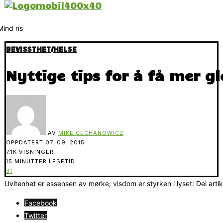
BEVISSTHET
/
HELSE
Nyttige tips for å få mer g
AV
MIKE CECHANOWICZ
OPPDATERT
07. 09. 2015
7.1K VISNINGER
15 MINUTTER LESETID
31
Uvitenhet er essensen av mørke, visdom er styrken i lyset: Del arti
Facebook
Twitter