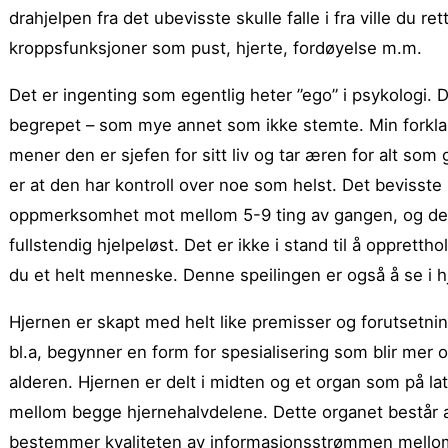
drahjelpen fra det ubevisste skulle falle i fra ville du ret
kroppsfunksjoner som pust, hjerte, fordøyelse m.m.
Det er ingenting som egentlig heter ”ego” i psykologi. 
begrepet – som mye annet som ikke stemte. Min forklarin
mener den er sjefen for sitt liv og tar æren for alt som 
er at den har kontroll over noe som helst. Det bevisste 
oppmerksomhet mot mellom 5-9 ting av gangen, og det bli
fullstendig hjelpeløst. Det er ikke i stand til å opprett
du et helt menneske. Denne speilingen er også å se i h
Hjernen er skapt med helt like premisser og forutsetn
bl.a, begynner en form for spesialisering som blir mer
alderen. Hjernen er delt i midten og et organ som på lat
mellom begge hjernehalvdelene. Dette organet består av
bestemmer kvaliteten av informasjonsstrømmen mellom