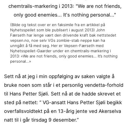
(Bilde og tekst over er en faksimile fra en artikkel på
Nyhetsspeilet som ble publisert i august 2013) John
Færseth har lenge vært den drivende kraft bak nettstedet
vepsen.no, noe selv VGs zombie-stab neppe kan ha
unngått å få med seg. Her er Vepsen-Færseth med
Nyhetsspeilet-Gaarder under en chemtrails-markering i
2013: «We are not friends, only good enemies… It’s nothing
personal…»
Sett nå at jeg i min oppfølging av saken valgte å
bruke noen som står i et personlig vendetta-forhold
til Hans Petter Sjøli. Sett nå at de hadde skrevet et
sted på nettet: ” VG-ansatt Hans Petter Sjøli begikk
overfallsvoldtekt på en 13-årig jente ved Akerselva
natt til i går tirsdag 9 desember.”