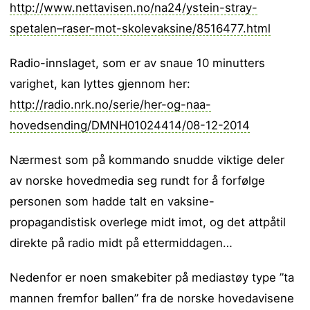
http://www.nettavisen.no/na24/ystein-stray-
spetalen–raser-mot-skolevaksine/8516477.html
Radio-innslaget, som er av snaue 10 minutters
varighet, kan lyttes gjennom her:
http://radio.nrk.no/serie/her-og-naa-
hovedsending/DMNH01024414/08-12-2014
Nærmest som på kommando snudde viktige deler
av norske hovedmedia seg rundt for å forfølge
personen som hadde talt en vaksine-
propagandistisk overlege midt imot, og det attpåtil
direkte på radio midt på ettermiddagen…
Nedenfor er noen smakebiter på mediastøy type ”ta
mannen fremfor ballen” fra de norske hovedavisene