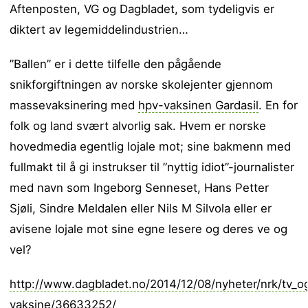
Aftenposten, VG og Dagbladet, som tydeligvis er
diktert av legemiddelindustrien…
”Ballen” er i dette tilfelle den pågående
snikforgiftningen av norske skolejenter gjennom
massevaksinering med
hpv-vaksinen Gardasil
. En for
folk og land svært alvorlig sak. Hvem er norske
hovedmedia egentlig lojale mot; sine bakmenn med
fullmakt til å gi instrukser til ”nyttig idiot”-journalister
med navn som Ingeborg Senneset, Hans Petter
Sjøli, Sindre Meldalen eller Nils M Silvola eller er
avisene lojale mot sine egne lesere og deres ve og
vel?
http://www.dagbladet.no/2014/12/08/nyheter/nrk/tv_
vaksine/36633252/