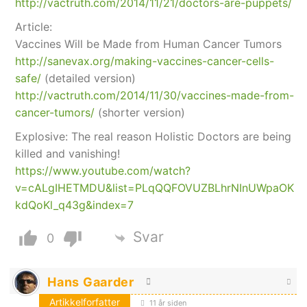
http://vactruth.com/2014/11/21/doctors-are-puppets/
Article:
Vaccines Will be Made from Human Cancer Tumors
http://sanevax.org/making-vaccines-cancer-cells-
safe/
(detailed version)
http://vactruth.com/2014/11/30/vaccines-made-from-
cancer-tumors/
(shorter version)
Explosive: The real reason Holistic Doctors are being
killed and vanishing!
https://www.youtube.com/watch?
v=cALgIHETMDU&list=PLqQQFOVUZBLhrNInUWpaOK
kdQoKl_q43g&index=7
Svar
0
Hans Gaarder
Artikkelforfatter
11 år siden