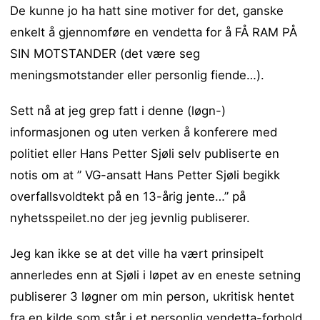
De kunne jo ha hatt sine motiver for det, ganske
enkelt å gjennomføre en vendetta for å FÅ RAM PÅ
SIN MOTSTANDER (det være seg
meningsmotstander eller personlig fiende…).
Sett nå at jeg grep fatt i denne (løgn-)
informasjonen og uten verken å konferere med
politiet eller Hans Petter Sjøli selv publiserte en
notis om at ” VG-ansatt Hans Petter Sjøli begikk
overfallsvoldtekt på en 13-årig jente…” på
nyhetsspeilet.no der jeg jevnlig publiserer.
Jeg kan ikke se at det ville ha vært prinsipelt
annerledes enn at Sjøli i løpet av en eneste setning
publiserer 3 løgner om min person, ukritisk hentet
fra en kilde som står i et personlig vendetta-forhold