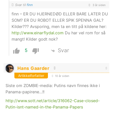
Svar til
finn
3 år siden
finn – ER DU HJERNEDØD ELLER BARE LATER DU
SOM? ER DU ROBOT ELLER SPIK SPENNA GAL?
Kilder??? Avsporing, men ta en titt på kildene her:
http://www.einarflydal.com
Du har vel rom for så
mangt! Kilder godt nok?
Svar
5
Hans Gaarder
Artikkelforfatter
10 år siden
Siste om ZOMBIE-media: Putins navn finnes ikke i
Panama-papirene…!!
http://www.sott.net/article/316062-Case-closed-
Putin-isnt-named-in-the-Panama-Papers