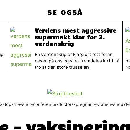
SE OGSÅ
Verdens mest aggressive
supermakt klar for 3.
verdenskrig
ig
En verdenskrig er klargjort rett foran
nesen på oss og vi er fremdeles lurt til å
ba
tro at den store trusselen
N
s/stop-the-shot-conference-doctors-pregnant-women-should-n
 – vaksinerin