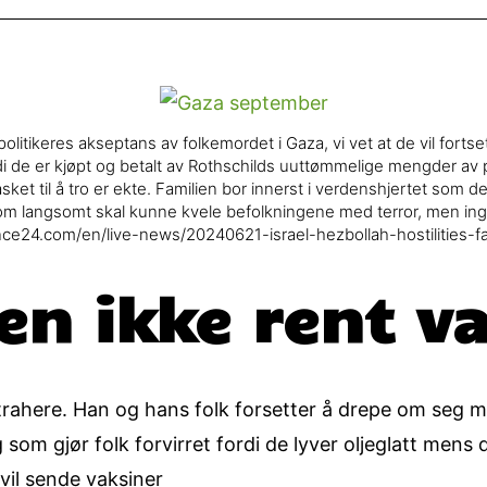
politikeres akseptans av folkemordet i Gaza, vi vet at de vil forts
di de er kjøpt og betalt av Rothschilds uuttømmelige mengder av 
et til å tro er ekte. Familien bor innerst i verdenshjertet som de 
 som langsomt skal kunne kvele befolkningene med terror, men ing
nce24.com/en/live-news/20240621-israel-hezbollah-hostilities-
en ikke rent va
trahere. Han og hans folk forsetter å drepe om seg 
 som gjør folk forvirret fordi de lyver oljeglatt men
vil sende vaksiner