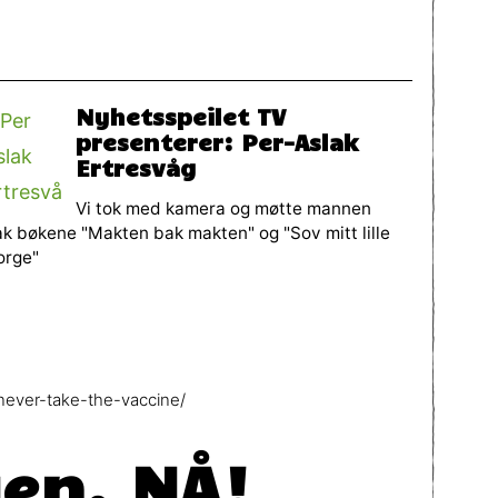
Nyhetsspeilet TV
presenterer: Per-Aslak
Ertresvåg
Vi tok med kamera og møtte mannen
k bøkene "Makten bak makten" og "Sov mitt lille
orge"
ever-take-the-vaccine/
gen, NÅ!