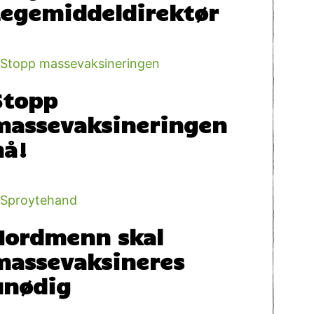
Legemiddeldirektør
Stopp
massevaksineringen
nå!
Nordmenn skal
massevaksineres
unødig