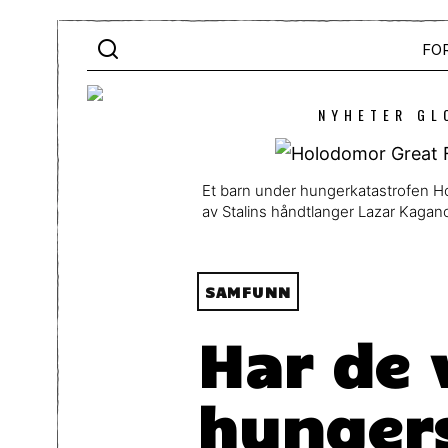
FO
NYHETER GL
Et barn under hungerkatastrofen H
av Stalins håndtlanger Lazar Kagan
SAMFUNN
Har de 
hungers