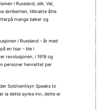
smen i Russland, slik: Vel,
 skribenten, tilbrakte åtte
 etterpå mange bøker og
olusjonen i Russland – år med
på en tsar – ble i
ter revolusjonen, i 1918 og
sen personer henrettet per
der Solzhenitsyn Speaks to
r la dette synke inn, dette er