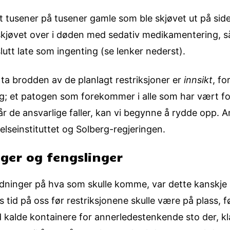
t tusener på tusener gamle som ble skjøvet ut på side
skjøvet over i døden med sedativ medikamentering, så
 slutt late som ingenting (se lenker nederst).
ta brodden av de planlagt restriksjoner er
innsikt
, fo
g; et patogen som forekommer i alle som har vært fork
når de ansvarlige faller, kan vi begynne å rydde opp. A
elseinstituttet og Solberg-regjeringen.
nger og fengslinger
ydninger på hva som skulle komme, var dette kanskje 
 tid på oss før restriksjonene skulle være på plass, 
kalde kontainere for annerledestenkende sto der, kla