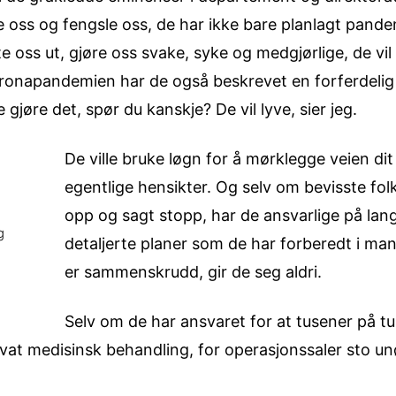
re oss og fengsle oss, de har ikke bare planlagt pande
e oss ut, gjøre oss svake, syke og medgjørlige, de vil 
ronapandemien har de også beskrevet en forferdeli
øre det, spør du kanskje? De vil lyve, sier jeg.
De ville bruke løgn for å mørklegge veien dit 
egentlige hensikter. Og selv om bevisste fol
opp og sagt stopp, har de ansvarlige på lang
g
detaljerte planer som de har forberedt i man
er sammenskrudd, gir de seg aldri.
Selv om de har ansvaret for at tusener på 
ekvat medisinsk behandling, for operasjonssaler sto 