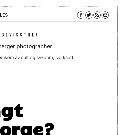
LES
 BEVISSTHET
omkom av sult og sykdom, iverksatt
agt
Norge?