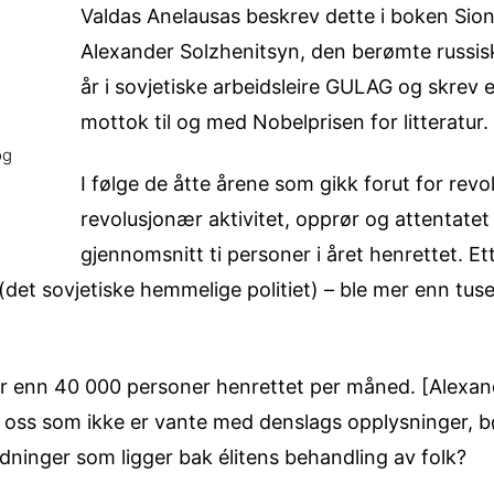
Valdas Anelausas beskrev dette i boken Sioni
Alexander Solzhenitsyn, den berømte russiske
år i sovjetiske arbeidsleire GULAG og skrev
mottok til og med Nobelprisen for litteratur.
og
I følge de åtte årene som gikk forut for rev
revolusjonær aktivitet, opprør og attentatet 
gjennomsnitt ti personer i året henrettet. Et
 (det sovjetiske hemmelige politiet) – ble mer enn tu
r enn 40 000 personer henrettet per måned. [Alexan
v oss som ikke er vante med denslags opplysninger, bø
holdninger som ligger bak élitens behandling av folk?