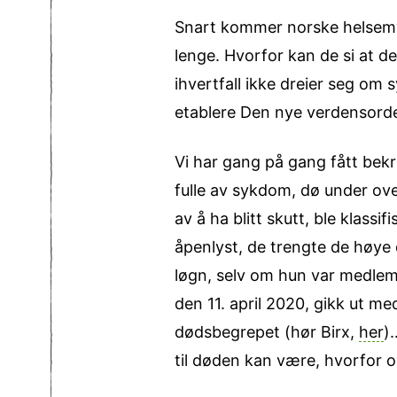
Snart kommer norske helsemyn
lenge. Hvorfor kan de si at d
ihvertfall ikke dreier seg om
etablere Den nye verdensord
Vi har gang på gang fått bekre
fulle av sykdom, dø under ov
av å ha blitt skutt, ble klass
åpenlyst, de trengte de høye 
løgn, selv om hun var medlem
den 11. april 2020, gikk ut me
dødsbegrepet (hør Birx,
her
)
til døden kan være, hvorfor