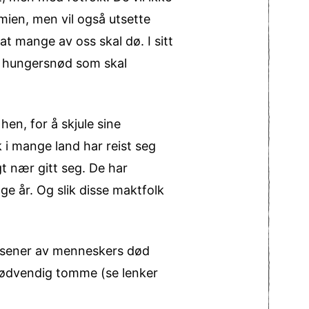
mien, men vil også utsette
at mange av oss skal dø. I sitt
g hungersnød som skal
hen, for å skjule sine
k i mange land har reist seg
t nær gitt seg. De har
ge år. Og slik disse maktfolk
tusener av menneskers død
unødvendig tomme (se lenker