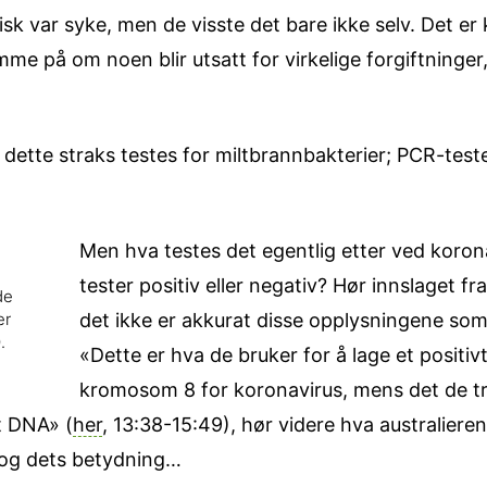
isk var syke, men de visste det bare ikke selv. Det er kl
 på om noen blir utsatt for virkelige forgiftninger, 
dette straks testes for miltbrannbakterier; PCR-testen
Men hva testes det egentlig etter ved koro
tester positiv eller negativ? Hør innslaget
de
det ikke er akkurat disse opplysningene som g
er
.
«Dette er hva de bruker for å lage et positivt
kromosom 8 for koronavirus, mens det de tr
t DNA» (
her
, 13:38-15:49), hør videre hva australiere
og dets betydning…