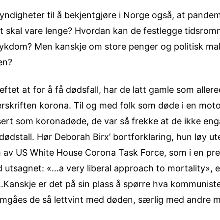
digheter til å bekjentgjøre i Norge også, at pandem
et skal vare lenge? Hvordan kan de festlegge tidsromm
 sykdom? Men kanskje om store penger og politisk mak
en?
ftet at for å få dødsfall, har de latt gamle som aller
erskriften korona. Til og med folk som døde i en mot
ifisert som koronadøde, de var så frekke at de ikke eng
dødstall. Hør Deborah Birx’ bortforklaring, hun løy u
 av US White House Corona Task Force, som i en pre
d utsagnet: «…a very liberal approach to mortality», e
…Kanskje er det på sin plass å spørre hva kommuniste
 omgåes de så lettvint med døden, særlig med andre