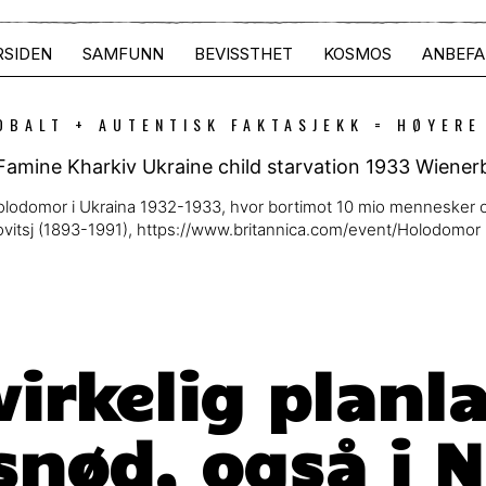
RSIDEN
SAMFUNN
BEVISSTHET
KOSMOS
ANBEFA
OBALT + AUTENTISK FAKTASJEKK = HØYERE
olodomor i Ukraina 1932-1933, hvor bortimot 10 mio mennesker 
ovitsj (1893-1991), https://www.britannica.com/event/Holodomor
virkelig planl
nød, også i 