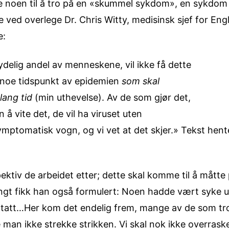
ege noen til å tro på en «skummel sykdom», en sykdo
te ved overlege Dr. Chris Witty, medisinsk sjef for En
e:
delig andel av menneskene, vil ikke få dette
på noe tidspunkt av epidemien
som skal
lang tid
(min uthevelse). Av de som gjør det,
 å vite det, de vil ha viruset uten
mptomatisk vogn, og vi vet at det skjer.» Tekst hente
ektiv de arbeidet etter; dette skal komme til å måtte
angt fikk han også formulert: Noen hadde vært syke u
e tatt…Her kom det endelig frem, mange av de som tro
man ikke strekke strikken. Vi skal nok ikke overrask