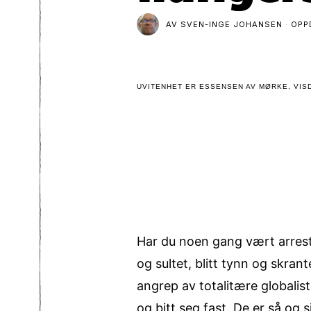
AV
SVEN-INGE JOHANSEN
OPP
UVITENHET ER ESSENSEN AV MØRKE, VISD
Har du noen gang vært arreste
og sultet, blitt tynn og skra
angrep av totalitære globalist
og bitt seg fast. De er så og