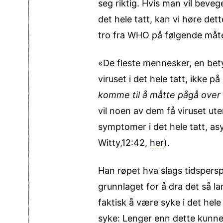
seg riktig. Hvis man vil bev
det hele tatt, kan vi høre det
tro fra WHO på følgende måt
«De fleste mennesker, en bety
viruset i det hele tatt, ikke 
komme til å måtte pågå over 
vil noen av dem få viruset uten
symptomer i det hele tatt, asy
Witty,12:42,
her
).
Han røpet hva slags tidspersp
grunnlaget for å dra det så l
faktisk å være syke i det hel
syke: Lenger enn dette kunne 