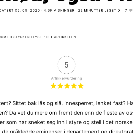
DATERT
03. 09. 2020
4.6K VISNINGER
22 MINUTTER LESETID
7
OM ER STYRKEN I LYSET: DEL ARTIKKELEN
5
Artikkelvurdering
rt? Sittet bak lås og slå, innesperret, lenket fast? 
nten? Da vet du mere om fremtiden enn de fleste av os
er som har sneket seg inn i styre og stell i det norske
 si de gråkledde eminenser i departement og direktorat