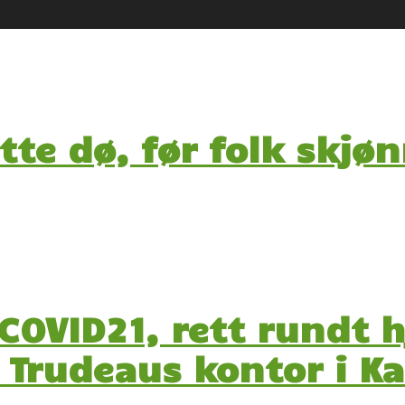
e dø, før folk skjøn
 COVID21, rett rundt h
n Trudeaus kontor i K