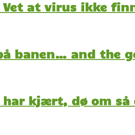
 Vet at virus ikke fin
på banen… and the 
 har kjært, dø om så