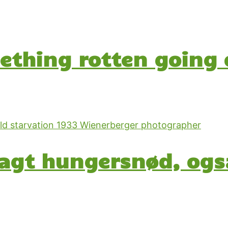
mething rotten going 
lagt hungersnød, ogs