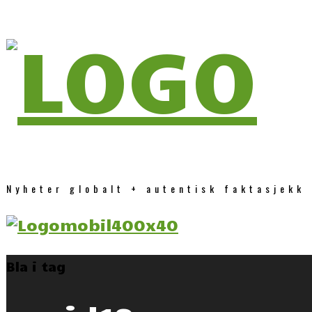
Nyheter globalt + autentisk faktasjekk
Bla i tag