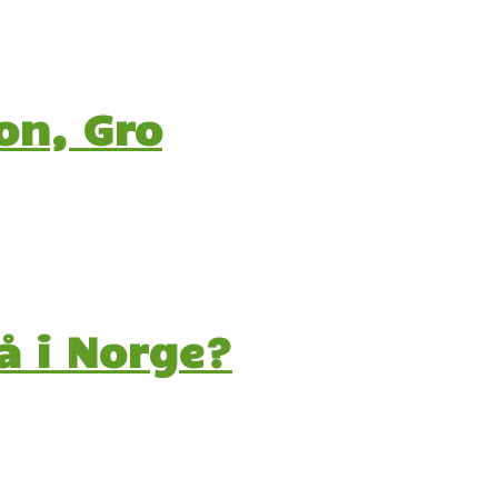
on, Gro
å i Norge?