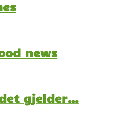
nes
good news
 det gjelder…