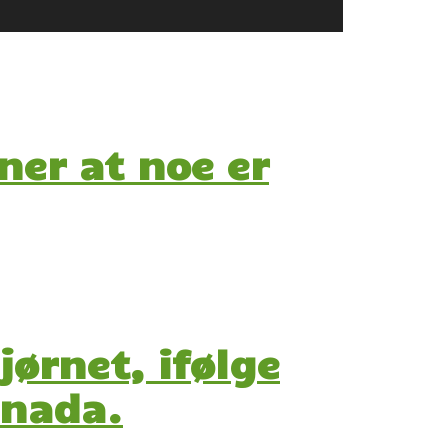
ner at noe er
jørnet, ifølge
anada.