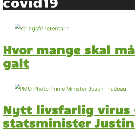
covid19
Hvor mange skal mått
galt
Nytt livsfarlig virus
statsminister Justi