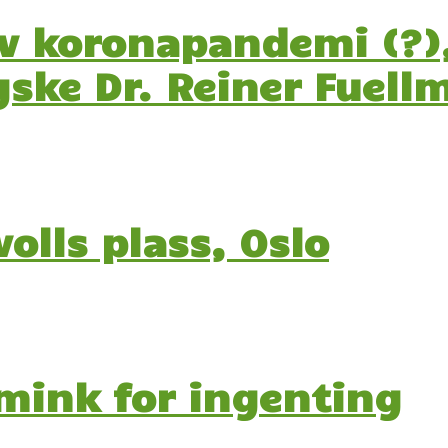
v koronapandemi (?),
ske Dr. Reiner Fuell
volls plass, Oslo
 mink for ingenting