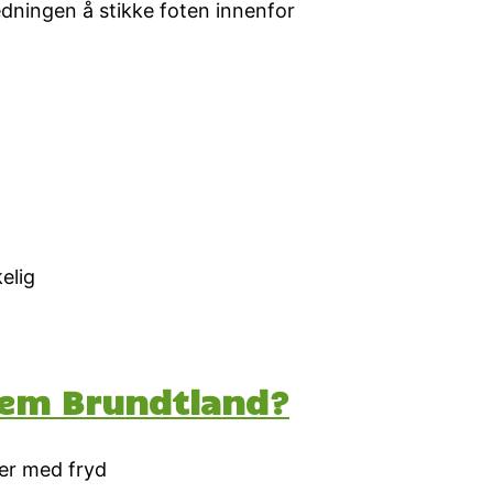
edningen å stikke foten innenfor
elig
rlem Brundtland?
ker med fryd