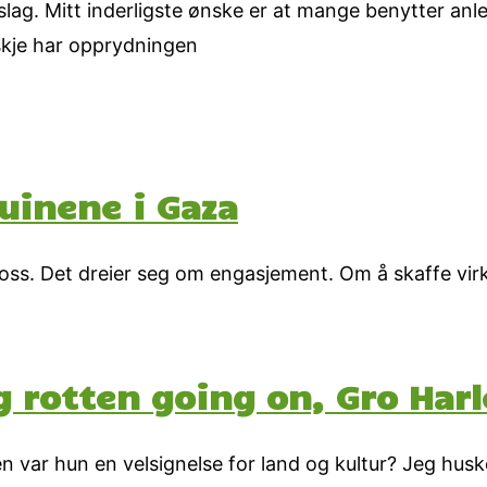
lag. Mitt inderligste ønske er at mange benytter anl
skje har opprydningen
ruinene i Gaza
s. Det dreier seg om engasjement. Om å skaffe virk
g rotten going on, Gro Ha
n var hun en velsignelse for land og kultur? Jeg hus