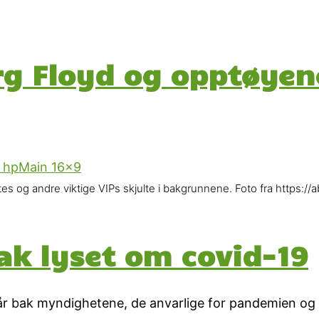
 Floyd og opptøyene 
ates og andre viktige VIPs skjulte i bakgrunnene. Foto fra http
bak lyset om covid-19
tår bak myndighetene, de anvarlige for pandemien og