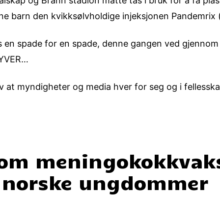
lskap og Brann stadion måtte tas i bruk for å få plass ti
sine barn den kvikksølvholdige injeksjonen Pandemrix (
es en spade for en spade, denne gangen ved gjennom 
LYVER…
av at myndigheter og media hver for seg og i fellesska
om meningokokkvaks
å norske ungdommer