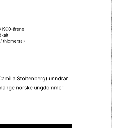
/1990-årene i
åkalt
/ thiomersal)
 Camilla Stoltenberg) unndrar
for mange norske ungdommer