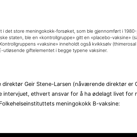
 i det store meningokokk-forsøket, som ble gjennomført i 1980-
ske staten, ble en «kontrollgruppe» gitt en «placebo-vaksine» (s
Kontrollgruppens «vaksine» inneholdt også kvikksølv (thimerosal 
-utløsende giftelementet i begge typene vaksiner.
ere direktør Geir Stene-Larsen (nåværende direktør er
e intervjuet, ethvert ansvar for å ha ødelagt livet 
 Folkehelseinstituttets meningokokk B-vaksine: