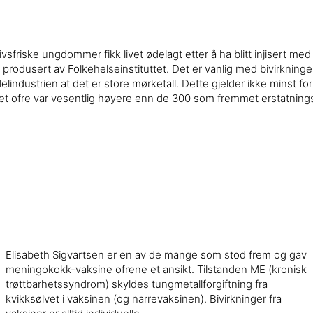
sfriske ungdommer fikk livet ødelagt etter å ha blitt injisert m
produsert av Folkehelseinstituttet. Det er vanlig med bivirkninge
elindustrien at det er store mørketall. Dette gjelder ikke minst for
allet ofre var vesentlig høyere enn de 300 som fremmet erstatnin
Elisabeth Sigvartsen er en av de mange som stod frem og gav
meningokokk-vaksine ofrene et ansikt. Tilstanden ME (kronisk
trøttbarhetssyndrom) skyldes tungmetallforgiftning fra
kvikksølvet i vaksinen (og narrevaksinen). Bivirkninger fra