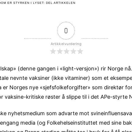
OM ER STYRKEN I LYSET: DEL ARTIKKELEN
0
Artikkelvurdering
skap» (denne gangen i «light-versjon») rir Norge nå.
stale nevnte vaksiner (ikke vitaminer) som
et eksempel
a er Norges nye «sjefsfolkeforgifter» som direktør for
r vaksine-kritiske røster å slippe til i det APe-styrte 
rske nyhetsmedium som advarte mot svineinfluensav
ngang media (og Folkehelseinstituttet med sine ba