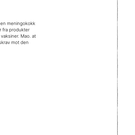
ed en meningokokk
r fra produkter
 vaksiner. Mao. at
gskrav mot den