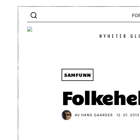
FO
NYHETER GL
SAMFUNN
Folkehe
AV
HANS GAARDER
12. 01. 2013