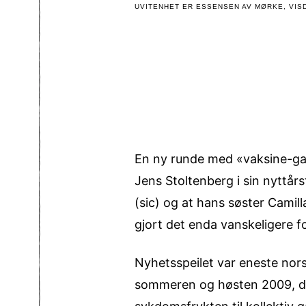
UVITENHET ER ESSENSEN AV MØRKE, VISD
En ny runde med «vaksine-gal
Jens Stoltenberg i sin nyttår
(sic) og at hans søster Camill
gjort det enda vanskeligere fo
Nyhetsspeilet var eneste no
sommeren og høsten 2009, de