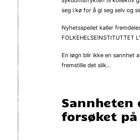
sykdomsfrykten til kollektiv ga
seg i kø for å gi seg selv og 
Nyhetsspeilet kaller fremdel
FOLKEHELSEINSTITUTTET 
En løgn blir ikke en sannhet 
fremstille det slik…
Sannheten 
forsøket p