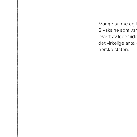
Mange sunne og liv
B vaksine som var 
levert av legemidd
det virkelige ant
norske staten.