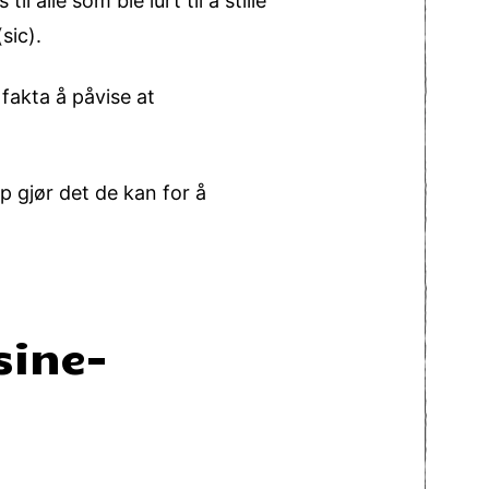
l alle som ble lurt til å stille
sic).
fakta å påvise at
p gjør det de kan for å
ine-