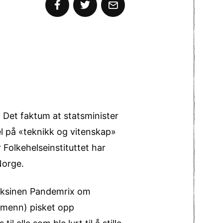
 Det faktum at statsminister
 på «teknikk og vitenskap»
 Folkehelseinstituttet har
Norge.
aksinen Pandemrix om
kmenn) pisket opp