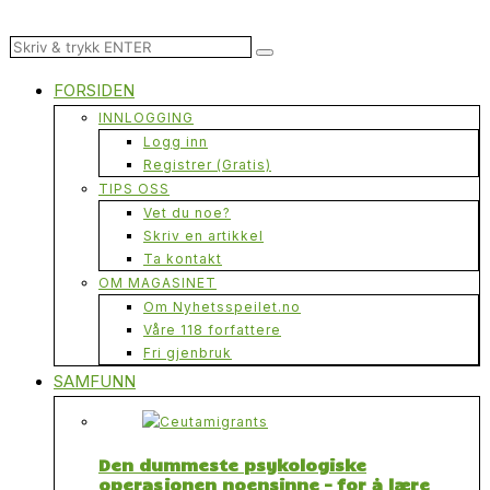
FORSIDEN
INNLOGGING
Logg inn
Registrer (Gratis)
TIPS OSS
Vet du noe?
Skriv en artikkel
Ta kontakt
OM MAGASINET
Om Nyhetsspeilet.no
Våre 118 forfattere
Fri gjenbruk
SAMFUNN
Den dummeste psykologiske
operasjonen noensinne – for å lære