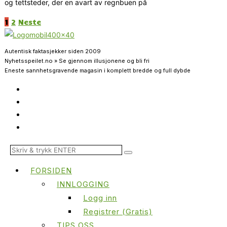
og tettsteder, der en avart av regnbuen på
1
2
Neste
Autentisk faktasjekker siden 2009
Nyhetsspeilet.no » Se gjennom illusjonene og bli fri
Eneste sannhetsgravende magasin i komplett bredde og full dybde
FORSIDEN
INNLOGGING
Logg inn
Registrer (Gratis)
TIPS OSS