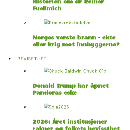
Historien om dr Reiner
Fuellmich
Norges verste brann – ekte
eller krig mot innbyggerne?
BEVISSTHET
Donald Trump har åpnet
Pandoras eske
2026: Året institusjoner
rakner og folkets bevissthet