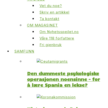
Vet du noe?
Skriv en artikkel
Ta kontakt
OM MAGASINET
Om Nyhetsspeilet.no
Våre 118 forfattere
Fri gjenbruk
SAMFUNN
Den dummeste psykologiske
operasjonen noensinne – for
å lære Spania en lekse?