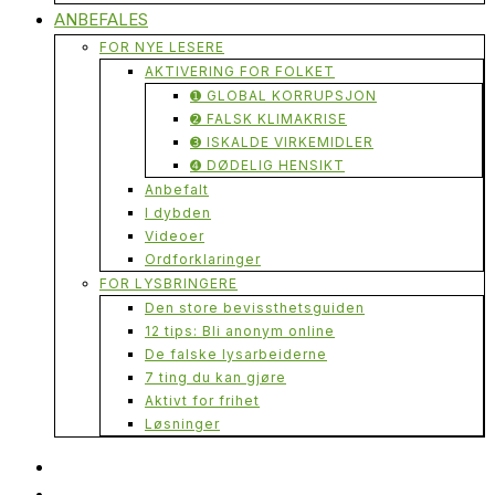
ANBEFALES
FOR NYE LESERE
AKTIVERING FOR FOLKET
➊ GLOBAL KORRUPSJON
➋ FALSK KLIMAKRISE
➌ ISKALDE VIRKEMIDLER
➍ DØDELIG HENSIKT
Anbefalt
I dybden
Videoer
Ordforklaringer
FOR LYSBRINGERE
Den store bevissthetsguiden
12 tips: Bli anonym online
De falske lysarbeiderne
7 ting du kan gjøre
Aktivt for frihet
Løsninger