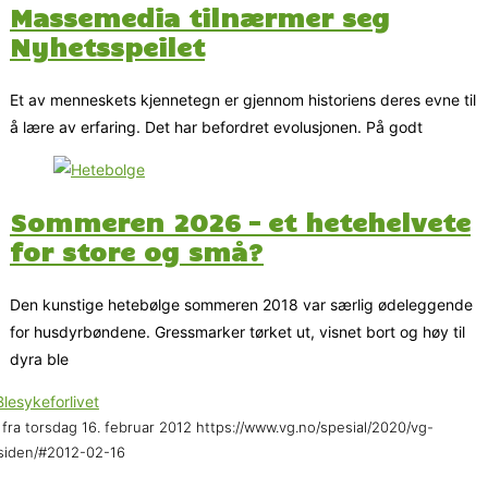
Massemedia tilnærmer seg
Nyhetsspeilet
Et av menneskets kjennetegn er gjennom historiens deres evne til
å lære av erfaring. Det har befordret evolusjonen. På godt
Sommeren 2026 – et hetehelvete
for store og små?
Den kunstige hetebølge sommeren 2018 var særlig ødeleggende
for husdyrbøndene. Gressmarker tørket ut, visnet bort og høy til
dyra ble
fra torsdag 16. februar 2012 https://www.vg.no/spesial/2020/vg-
siden/#2012-02-16