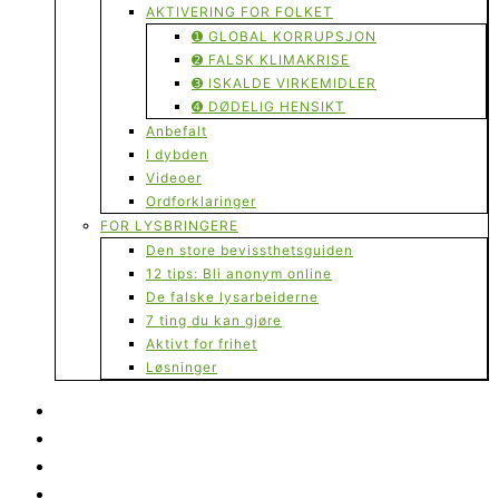
AKTIVERING FOR FOLKET
➊ GLOBAL KORRUPSJON
➋ FALSK KLIMAKRISE
➌ ISKALDE VIRKEMIDLER
➍ DØDELIG HENSIKT
Anbefalt
I dybden
Videoer
Ordforklaringer
FOR LYSBRINGERE
Den store bevissthetsguiden
12 tips: Bli anonym online
De falske lysarbeiderne
7 ting du kan gjøre
Aktivt for frihet
Løsninger