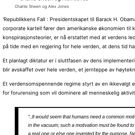
Charlie Sheen og Alex Jones
‘Republikkens Fall : Presidentskapet til Barack H. Obam
corporate kartell fører den amerikanske økonomien til
konspirasjonsteorier, er nå erstattet med at verdens le
på tide med en regjering for hele verden, at dens tid har
Et planlagt diktatur er i sluttfasen av dens implement
blir avskaffet over hele verden, et jernteppe av høytek
Et verdensomspennende regime styrt av en ikkevalgt el
for forurensing som vil dominere all menneskelig aktivit
“..It would seem that humans need a common motiv
in the vacuum; such a motivation must be found to 
a real one or else one invented for the purpose. N