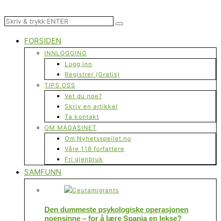
FORSIDEN
INNLOGGING
Logg inn
Registrer (Gratis)
TIPS OSS
Vet du noe?
Skriv en artikkel
Ta kontakt
OM MAGASINET
Om Nyhetsspeilet.no
Våre 118 forfattere
Fri gjenbruk
SAMFUNN
Den dummeste psykologiske operasjonen
noensinne – for å lære Spania en lekse?