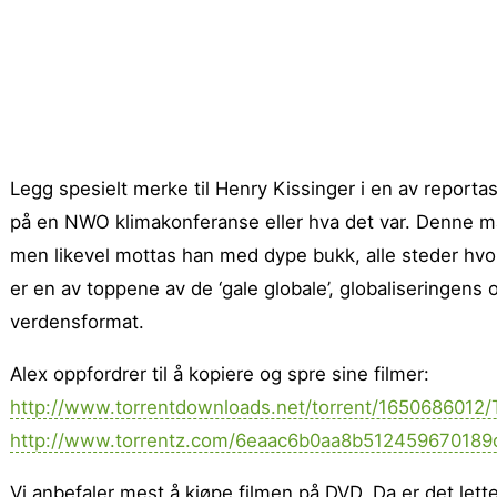
Legg spesielt merke til Henry Kissinger i en av reporta
på en NWO klimakonferanse eller hva det var. Denne 
men likevel mottas han med dype bukk, alle steder hvo
er en av toppene av de ‘gale globale’, globaliseringen
verdensformat.
Alex oppfordrer til å kopiere og spre sine filmer:
http://www.torrentdownloads.net/torrent/1650686012/
http://www.torrentz.com/6eaac6b0aa8b512459670189
Vi anbefaler mest å kjøpe filmen på DVD. Da er det lette