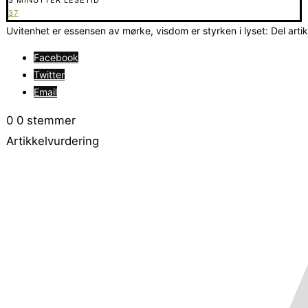
37
Uvitenhet er essensen av mørke, visdom er styrken i lyset: Del arti
Facebook
Twitter
Email
0
0
stemmer
Artikkelvurdering