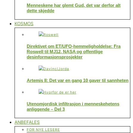
Menneskene har glemt Gud, det var derfor alt
dette skjedde
KOSMOS
Direktivet om ET/UFO-hemmeligholdelse: Fra
Roswell til MJ12, NASA og offentlige
desinformasjonsprosjekter
Artemis II: Det var en gang 10 gaver til sannheten
Utenomjordisk infiltrasjon i menneskehetens
anliggende – Del 3
ANBEFALES
FOR NYE LESERE