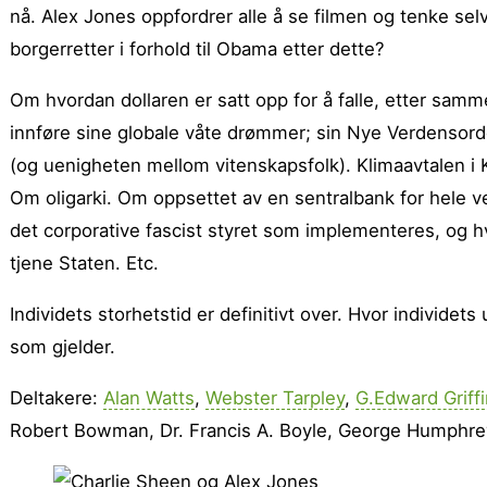
nå. Alex Jones oppfordrer alle å se filmen og tenke se
borgerretter i forhold til Obama etter dette?
Om hvordan dollaren er satt opp for å falle, etter samme
innføre sine globale våte drømmer; sin Nye Verdensorde
(og uenigheten mellom vitenskapsfolk). Klimaavtalen i K
Om oligarki. Om oppsettet av en sentralbank for hele v
det corporative fascist styret som implementeres, og hvo
tjene Staten. Etc.
Individets storhetstid er definitivt over. Hvor individets
som gjelder.
Deltakere:
Alan Watts
,
Webster Tarpley
,
G.Edward Griffi
Robert Bowman, Dr. Francis A. Boyle, George Humphrey