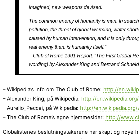
imagined, new weapons devised.
The common enemy of humanity is man. In searchin
pollution, the threat of global warming, water short
caused by human intervention, and it is only thro
real enemy then, is humanity itself.”
– Club of Rome 1991 Report. “The First Global Revo
wording) by Alexander King and Bertrand Schneid
– Wikipedia’s info om The Club of Rome:
http://en.wiki
– Alexander King, på Wikipedia:
http://en.wikipedia.org
– Aurelio_Peccei, på Wikipedia:
http://en.wikipedia.org/
– The Club of Rome’s egne hjemmesider:
http://www.c
Globalistenes beslutningstakerene har skapt og nøye fr