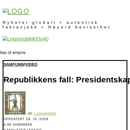
Nyheter globalt + autentisk
faktasjekk = Høyere bevissthet
SAMFUNN
/
VIDEO
Republikkens fall: Presidentska
AV
J.JOHANSEN
OPPDATERT
26. 10. 2009
4.9K VISNINGER
3 MINUTTER LESETID