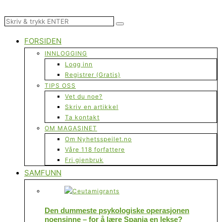
FORSIDEN
INNLOGGING
Logg inn
Registrer (Gratis)
TIPS OSS
Vet du noe?
Skriv en artikkel
Ta kontakt
OM MAGASINET
Om Nyhetsspeilet.no
Våre 118 forfattere
Fri gjenbruk
SAMFUNN
Den dummeste psykologiske operasjonen
noensinne – for å lære Spania en lekse?