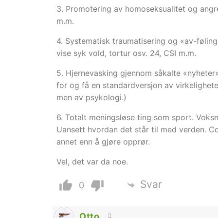
3. Promotering av homoseksualitet og angrep 
m.m.
4. Systematisk traumatisering og «av-følin
vise syk vold, tortur osv. 24, CSI m.m.
5. Hjernevasking gjennom såkalte «nyheter»
for og få en standardversjon av virkelighe
men av psykologi.)
6. Totalt meningsløse ting som sport. Voks
Uansett hvordan det står til med verden. C
annet enn å gjøre opprør.
Vel, det var da noe.
Svar
0
Otto