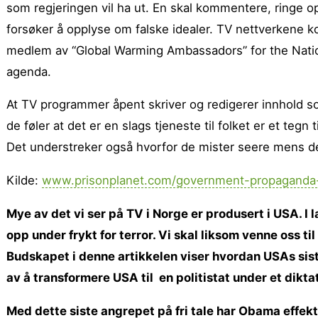
som regjeringen vil ha ut. En skal kommentere, ringe 
forsøker å opplyse om falske idealer. TV nettverkene 
medlem av “Global Warming Ambassadors” for the Natio
agenda.
At TV programmer åpent skriver og redigerer innhold 
de føler at det er en slags tjeneste til folket er et tegn
Det understreker også hvorfor de mister seere mens de a
Kilde:
www.prisonplanet.com/government-propaganda-
Mye av det vi ser på TV i Norge er produsert i USA. I 
opp under frykt for terror. Vi skal liksom venne oss til å
Budskapet i denne artikkelen viser hvordan USAs sist
av å transformere USA til en politistat under et dikta
Med dette siste angrepet på fri tale har Obama effe