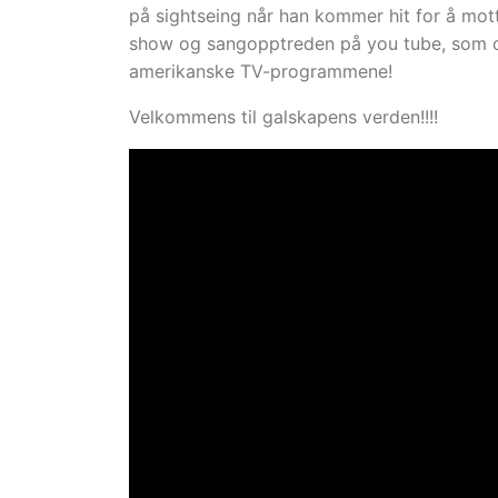
på sightseing når han kommer hit for å mot
show og sangopptreden på you tube, som 
amerikanske TV-programmene!
Velkommens til galskapens verden!!!!