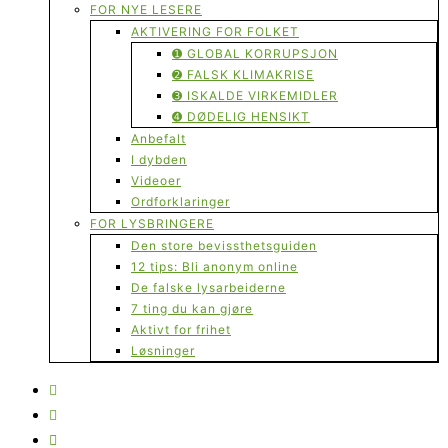
FOR NYE LESERE
AKTIVERING FOR FOLKET
➊ GLOBAL KORRUPSJON
➋ FALSK KLIMAKRISE
➌ ISKALDE VIRKEMIDLER
➍ DØDELIG HENSIKT
Anbefalt
I dybden
Videoer
Ordforklaringer
FOR LYSBRINGERE
Den store bevissthetsguiden
12 tips: Bli anonym online
De falske lysarbeiderne
7 ting du kan gjøre
Aktivt for frihet
Løsninger