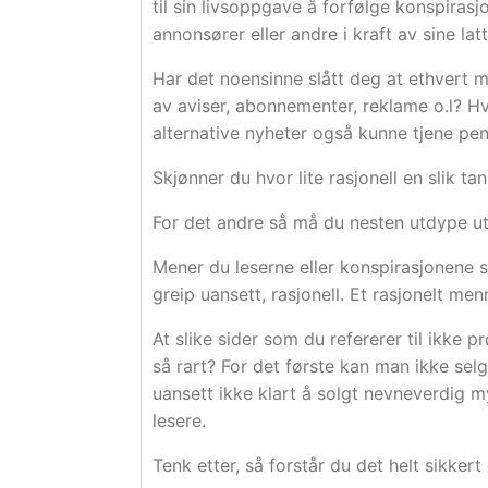
til sin livsoppgave å forfølge konspirasj
annonsører eller andre i kraft av sine latt
Har det noensinne slått deg at ethvert
av aviser, abonnementer, reklame o.l? H
alternative nyheter også kunne tjene pen
Skjønner du hvor lite rasjonell en slik t
For det andre så må du nesten utdype ut
Mener du leserne eller konspirasjonene
greip uansett, rasjonell. Et rasjonelt men
At slike sider som du refererer til ikke 
så rart? For det første kan man ikke selg
uansett ikke klart å solgt nevneverdig my
lesere.
Tenk etter, så forstår du det helt sikker