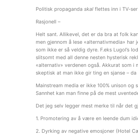
Politisk propaganda
skal
flettes inn i TV-ser
Rasjonell –
Helt sant. Allikevel, det er da bra at folk k
men gjennom å lese «alternativmedia» har jeg
som ikke er så veldig dyre. F.eks Lugol’s Iod
slitsomt med all denne nesten hysterisk rek
«alternativ» verdenen også. Akkurat som i 
skeptisk at man ikke gir ting en sjanse – d
Mainstream media er ikke 100% unison og st
Sannhet kan man finne på de mest uventede
Det jeg selv legger mest merke til når det g
1. Promotering av å være en leende dum idi
2. Dyrking av negative emosjoner (Hotel Cæ