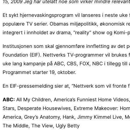
15, 2009 Jeg har utelatt noe som virker mindre relevant
Et sykt hjernevaskingsprogram vil lanseres i neste uke
populære TV serier. Obamas miljøpolitikk, økonomisk r
integrert i innholdet av drama, ”reality” show og Komi-
Institusjonen som skal gjennomføre innfletting av det 
Foundation (EIF). Nettverks TV-programmer vil brukes f
uke lang kampanje på ABC, CBS, FOX, NBC i tillegg till al
Programmet starter 19, oktober.
En EIF-pressemelding sier at, ”Nettverk som vil fronte f
ABC:
All My Children, America’s Funniest Home Videos,
Stars, Desperate Housewives, Extreme Makeover: Home 
America, Grey’s Anatomy, Hank, Jimmy Kimmel Live, Mod
The Middle, The View, Ugly Betty