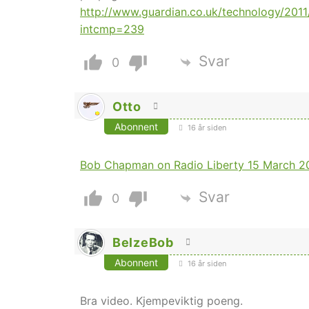
http://www.guardian.co.uk/technology/2011
intcmp=239
Svar
0
Otto
Abonnent
16 år siden
Bob Chapman on Radio Liberty 15 March 2
Svar
0
BelzeBob
Abonnent
16 år siden
Bra video. Kjempeviktig poeng.