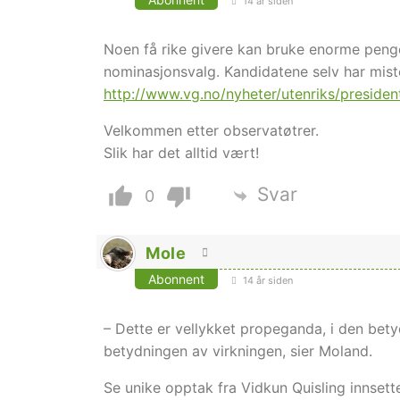
14 år siden
Noen få rike givere kan bruke enorme peng
nominasjonsvalg. Kandidatene selv har mist
http://www.vg.no/nyheter/utenriks/preside
Velkommen etter observatøtrer.
Slik har det alltid vært!
Svar
0
Mole
Abonnent
14 år siden
– Dette er vellykket propeganda, i den betyd
betydningen av virkningen, sier Moland.
Se unike opptak fra Vidkun Quisling innsett