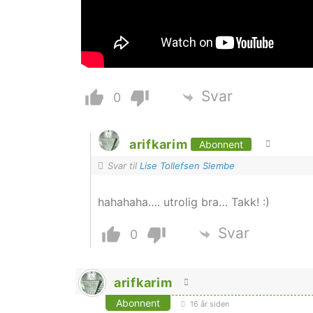
Svar
0
arifkarim
Abonnent
Svar til
Lise Tollefsen Slembe
hahahaha…. utrolig bra… Takk! :)
Svar
0
arifkarim
Abonnent
16 år siden