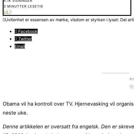
4.1K VISNINGER
3 MINUTTER LESETID
29
Uvitenhet er essensen av mørke, visdom er styrken i lyset: Del art
Facebook
Twitter
Email
Ar
Obama vil ha kontroll over TV. Hjernevasking vil organ
neste uke.
Denne artikkelen er oversatt fra engelsk. Den er skrev