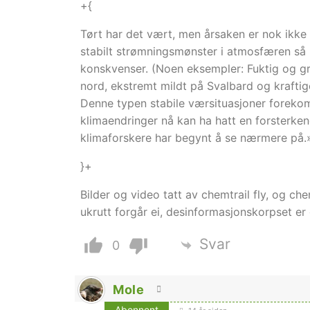
+{
Tørt har det vært, men årsaken er nok ikke 
stabilt strømningsmønster i atmosfæren så l
konskvenser. (Noen eksempler: Fuktig og gr
nord, ekstremt mildt på Svalbard og krafti
Denne typen stabile værsituasjoner forekom
klimaendringer nå kan ha hatt en forsterkend
klimaforskere har begynt å se nærmere på.
}+
Bilder og video tatt av chemtrail fly, og ch
ukrutt forgår ei, desinformasjonskorpset er
Svar
0
Mole
Abonnent