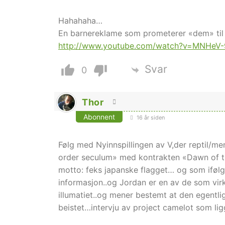
Hahahaha…
En barnereklame som prometerer «dem» til å 
http://www.youtube.com/watch?v=MNHeV
Svar
0
Thor
Abonnent
16 år siden
Følg med Nyinnspillingen av V,der reptil/
order seculum» med kontrakten «Dawn of t
motto: feks japanske flagget… og som ifølg
informasjon..og Jordan er en av de som virk
illumatiet..og mener bestemt at den egentl
beistet…intervju av project camelot som ligg