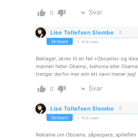
Svar
0
Lise Tollefsen Slembe
Skribent
16 år siden
Beklager, skrev til en feil «Oboams» og ikk
mannen heter Obama., bahoma eller Osama
trenger derfor mer enn ett navn mener jeg!
Svar
0
Lise Tollefsen Slembe
Skribent
16 år siden
Reklame om Oboams. såpeopera, spillefilm