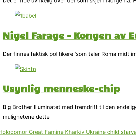
Det er noe uvirkelig over det som skjer i Norge nå
Nigel Farage – Kongen av 
Der finnes faktisk politikere 'som taler Roma midt im
Usynlig menneske-chip
Big Brother Illuminatet med fremdrift til den endelig
mulighetene dette