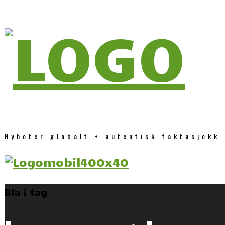
Nyheter globalt + autentisk faktasjekk
Bla i tag