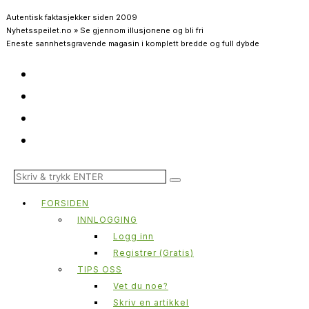
Autentisk faktasjekker siden 2009
Nyhetsspeilet.no » Se gjennom illusjonene og bli fri
Eneste sannhetsgravende magasin i komplett bredde og full dybde
FORSIDEN
INNLOGGING
Logg inn
Registrer (Gratis)
TIPS OSS
Vet du noe?
Skriv en artikkel