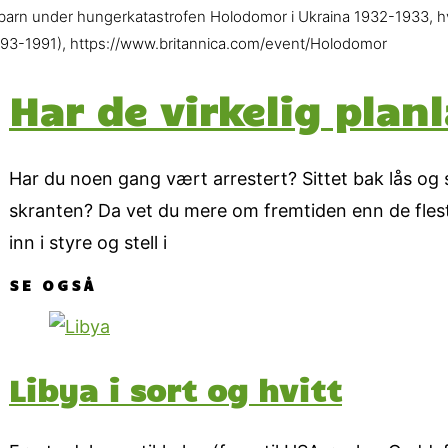
 barn under hungerkatastrofen Holodomor i Ukraina 1932-1933, hv
893-1991), https://www.britannica.com/event/Holodomor
Har de virkelig plan
Har du noen gang vært arrestert? Sittet bak lås og s
skranten? Da vet du mere om fremtiden enn de flest
inn i styre og stell i
SE OGSÅ
Libya i sort og hvitt