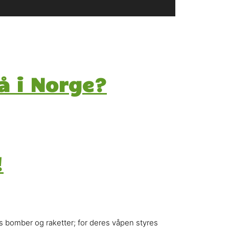
å i Norge?
!
s bomber og raketter; for deres våpen styres