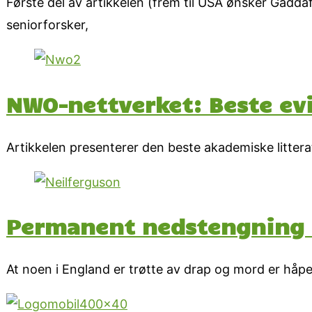
Første del av artikkelen (frem til USA ønsker Gadd
seniorforsker,
NWO-nettverket: Beste ev
Artikkelen presenterer den beste akademiske littera
Permanent nedstengning av
At noen i England er trøtte av drap og mord er håpe