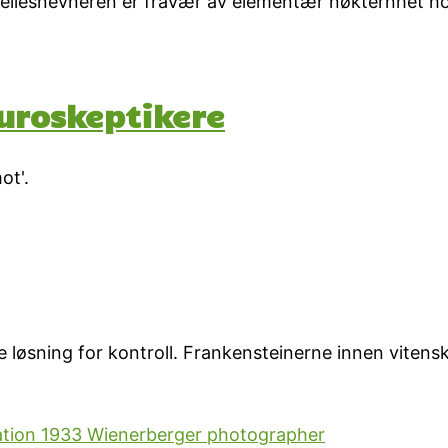
. Fellesnevneren er fravær av elementær nøkternhet ho
Euroskeptikere
ot'.
e løsning for kontroll. Frankensteinerne innen vitensk