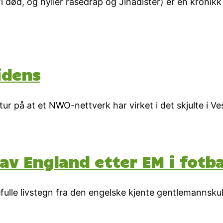
afi død, og hyller rasedrap og Jihadister) er en kro
idens
tur på at et NWO-nettverk har virket i det skjulte i 
 England etter EM i fotba
fulle livstegn fra den engelske kjente gentlemannskul