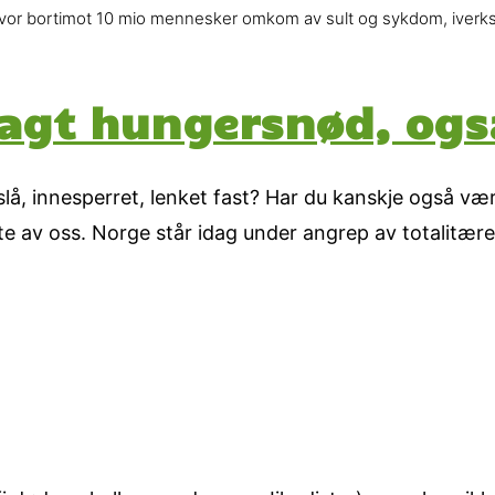
or bortimot 10 mio mennesker omkom av sult og sykdom, iverksat
lagt hungersnød, ogs
lå, innesperret, lenket fast? Har du kanskje også vært
e av oss. Norge står idag under angrep av totalitære