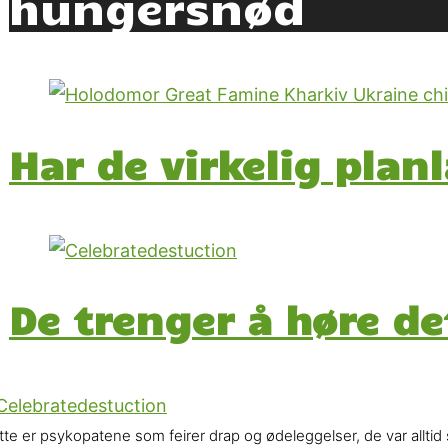
hungersnød
Har de virkelig plan
De trenger å høre de
tte er psykopatene som feirer drap og ødeleggelser, de var allti