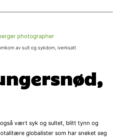
omkom av sult og sykdom, iverksatt
hungersnød,
også vært syk og sultet, blitt tynn og
otalitære globalister som har sneket seg