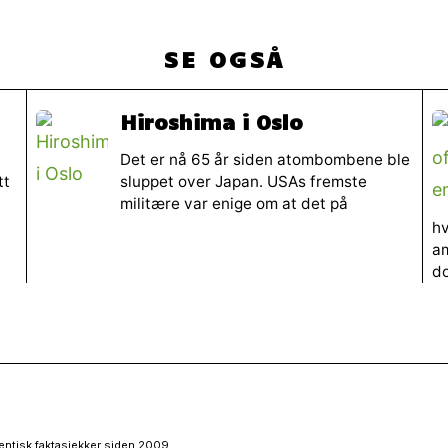
SE OGSÅ
n
Hiroshima i Oslo
Det er nå 65 år siden atombombene ble
tt
sluppet over Japan. USAs fremste
militære var enige om at det på
hv
am
do
entisk faktasjekker siden 2009