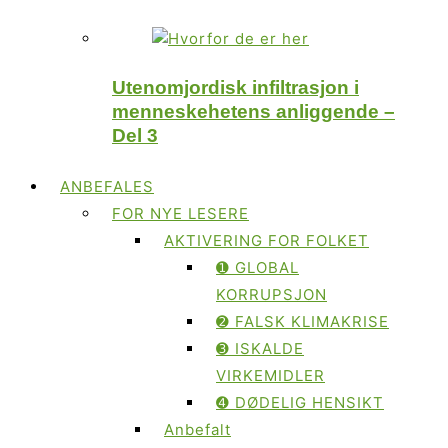
Utenomjordisk infiltrasjon i
menneskehetens anliggende –
Del 3
ANBEFALES
FOR NYE LESERE
AKTIVERING FOR FOLKET
➊ GLOBAL
KORRUPSJON
➋ FALSK KLIMAKRISE
➌ ISKALDE
VIRKEMIDLER
➍ DØDELIG HENSIKT
Anbefalt