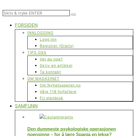
FORSIDEN
INNLOGGING
Logg inn
Registrer (Gratis)
TIPS OSS
Vet du noe?
Skriv en artikkel
Ta kontakt
OM MAGASINET
Om Nyhetsspeilet.no
Våre 118 forfattere
Fri gjenbruk
SAMFUNN
Den dummeste psykologiske operasjonen
noensinne – for å lære Spania en lekse?