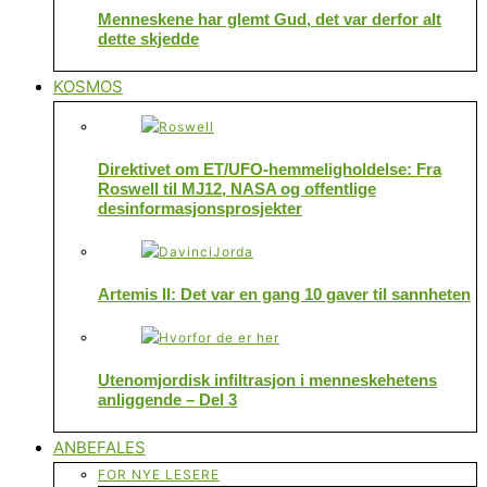
Menneskene har glemt Gud, det var derfor alt
dette skjedde
KOSMOS
Direktivet om ET/UFO-hemmeligholdelse: Fra
Roswell til MJ12, NASA og offentlige
desinformasjonsprosjekter
Artemis II: Det var en gang 10 gaver til sannheten
Utenomjordisk infiltrasjon i menneskehetens
anliggende – Del 3
ANBEFALES
FOR NYE LESERE