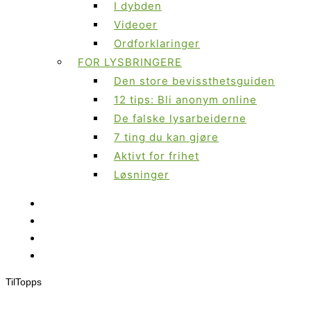
I dybden
Videoer
Ordforklaringer
FOR LYSBRINGERE
Den store bevissthetsguiden
12 tips: Bli anonym online
De falske lysarbeiderne
7 ting du kan gjøre
Aktivt for frihet
Løsninger
Til
Topps