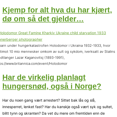
Kjemp for alt hva du har kjært,
dø om så det gjelder…
barn under hungerkatastrofen Holodomor i Ukraina 1932-1933, hvor
timot 10 mio mennesker omkom av sult og sykdom, iverksatt av Stalins
dtlanger Lazar Kaganovitsj (1893-1991),
ps://www.britannica.com/event/Holodomor
Har de virkelig planlagt
hungersnød, også i Norge?
Har du noen gang vært arrestert? Sittet bak lås og slå,
innesperret, lenket fast? Har du kanskje også vært syk og sultet,
blitt tynn og skranten? Da vet du mere om fremtiden enn de