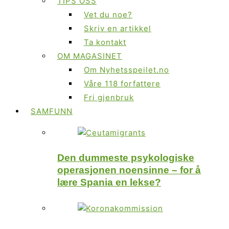
TIPS OSS
Vet du noe?
Skriv en artikkel
Ta kontakt
OM MAGASINET
Om Nyhetsspeilet.no
Våre 118 forfattere
Fri gjenbruk
SAMFUNN
Den dummeste psykologiske
operasjonen noensinne – for å
lære Spania en lekse?