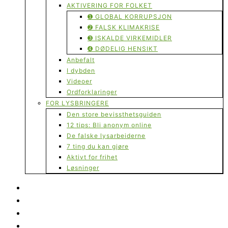
AKTIVERING FOR FOLKET
➊ GLOBAL KORRUPSJON
➋ FALSK KLIMAKRISE
➌ ISKALDE VIRKEMIDLER
➍ DØDELIG HENSIKT
Anbefalt
I dybden
Videoer
Ordforklaringer
FOR LYSBRINGERE
Den store bevissthetsguiden
12 tips: Bli anonym online
De falske lysarbeiderne
7 ting du kan gjøre
Aktivt for frihet
Løsninger