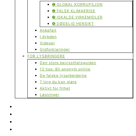
➊ GLOBAL KORRUPSJON
➋ FALSK KLIMAKRISE
➌ ISKALDE VIRKEMIDLER
➍ DØDELIG HENSIKT
Anbefalt
I dybden
Videoer
Ordforklaringer
FOR LYSBRINGERE
Den store bevissthetsguiden
12 tips: Bli anonym online
De falske lysarbeiderne
7 ting du kan gjøre
Aktivt for frihet
Løsninger