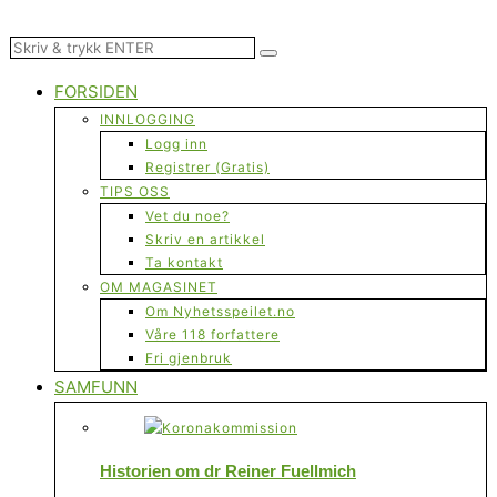
FORSIDEN
INNLOGGING
Logg inn
Registrer (Gratis)
TIPS OSS
Vet du noe?
Skriv en artikkel
Ta kontakt
OM MAGASINET
Om Nyhetsspeilet.no
Våre 118 forfattere
Fri gjenbruk
SAMFUNN
Historien om dr Reiner Fuellmich