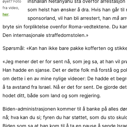
inshallah Netanyahu stå overfor arrestasjon h
øyet? Foto
fra video,
som helst han ønsker å dra. Hvis han går til
her
.
sponsorland, vil han bli arrestert, han
må
arr
bryte sin forpliktelse ovenfor Roma-vedtektene. Du k
Den internasjonale straffedomstolen.»
Spørsmål: «Kan han ikke bare pakke kofferten og stikke a
«Jeg mener det er for sent nå, som jeg sa, at han vil prø
Han hadde en sjanse. Det er dette folk må forstå og po
om dette i en av mine nylige videoer: De hadde et begren
å ta avstand fra Israel. Nå er det for sent. De gjorde
hodet ditt, både som land og som regjering.
Biden-administrasjonen kommer til å banke på alles døre
nå; hva kan du si; fyren du har støttet, som du sto skul
Biden som sa at han kom til å ta en pause å sende Israel