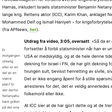
Hamas, inkludert Israels statsminister Benjamin Netan
lange krig. Rettens aktor (ICC), Karim Khan, anklaget 
Mohammed Deif og Ismail Haniyeh – for krigsforbrytels
(fra APNews,
her
).
Utdrag fra video, 3:05, oversatt
: «Så da er
fortsetter å forbli statsminister når han er 
Er
motgangen
USA er medskyldig, og at de hele denne tide
virkelig
dekning for Israel i FN, de har gitt dekning
eller er en
tvungen sult, bevisst henretting av sivile, s
del av en
Det er ikke engang åpent for å stille spørsmå
større
plan? Er
arresteres for det, det er veldig annerledes
det derfor
folkemord eller ikke.
Netanyahu
bare gråter
At ICC sier at de har gjort dette og at de treng
på det ene