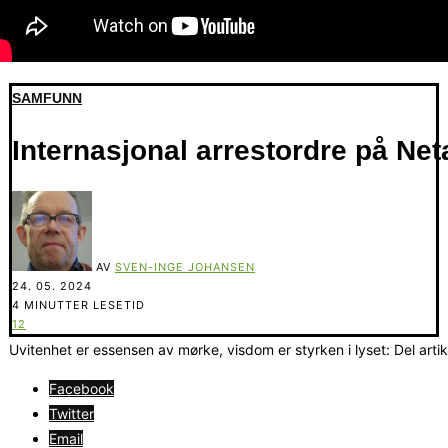
SAMFUNN
Internasjonal arrestordre på Ne
AV
SVEN-INGE JOHANSEN
24. 05. 2024
4 MINUTTER LESETID
12
Uvitenhet er essensen av mørke, visdom er styrken i lyset: Del arti
Facebook
Twitter
Email