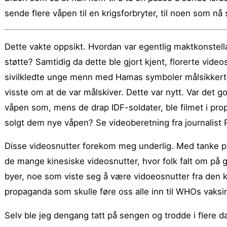
sende flere våpen til en krigsforbryter, til noen som nå 
Dette vakte oppsikt. Hvordan var egentlig maktkonstel
støtte? Samtidig da dette ble gjort kjent, florerte vide
sivilkledte unge menn med Hamas symboler målsikkert 
visste om at de var målskiver. Dette var nytt. Var det 
våpen som, mens de drap IDF-soldater, ble filmet i 
solgt dem nye våpen? Se videoberetning fra journalist
Disse videosnutter forekom meg underlig. Med tanke på
de mange kinesiske videosnutter, hvor folk falt om på g
byer, noe som viste seg å være vidoeosnutter fra den ki
propaganda som skulle føre oss alle inn til WHOs vaksi
Selv ble jeg dengang tatt på sengen og trodde i flere 