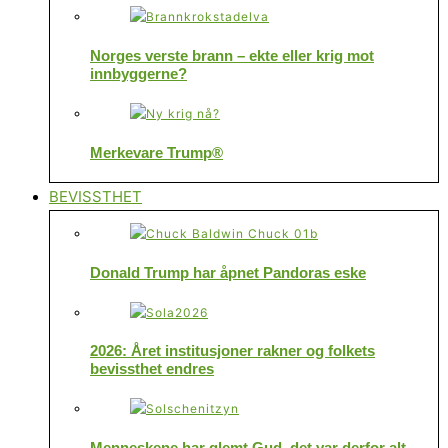
Norges verste brann – ekte eller krig mot
innbyggerne?
Merkevare Trump®
BEVISSTHET
Donald Trump har åpnet Pandoras eske
2026: Året institusjoner rakner og folkets
bevissthet endres
Menneskene har glemt Gud, det var derfor alt