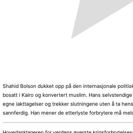
Shahid Bolson dukket opp på den internasjonale politisk
bosatt i Kairo og konvertert muslim. Hans selvstendige p
egne iakttagelser og trekker slutningene uten å ta hensy
sannferdig. Han mener de etterlyste forbrytere må melde
Hovedanklageren for verdens øverste krigsforbrytelses