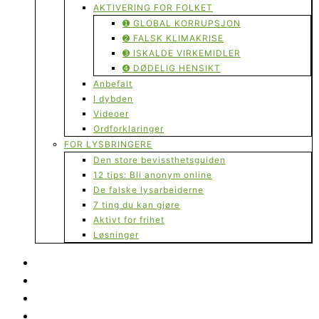
AKTIVERING FOR FOLKET
➊ GLOBAL KORRUPSJON
➋ FALSK KLIMAKRISE
➌ ISKALDE VIRKEMIDLER
➍ DØDELIG HENSIKT
Anbefalt
I dybden
Videoer
Ordforklaringer
FOR LYSBRINGERE
Den store bevissthetsguiden
12 tips: Bli anonym online
De falske lysarbeiderne
7 ting du kan gjøre
Aktivt for frihet
Løsninger