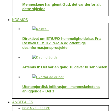
Menneskene har glemt Gud, det var derfor alt
dette skjedde
KOSMOS
Direktivet om ET/UFO-hemmeligholdelse: Fra
Roswell til MJ12, NASA og offentlige
desinformasjonsprosjekter
Artemis II: Det var en gang 10 gaver til sannheten
Utenomjordisk infiltrasjon i menneskehetens
anliggende – Del 3
ANBEFALES
FOR NYE LESERE