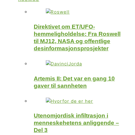
Direktivet om ET/UFO-
hemmeligholdelse: Fra Roswell
til MJ12, NASA og offentlige
desinformasjonsprosjekter
Artemis II: Det var en gang 10
gaver til sannheten
Utenomjordisk infiltrasjon i
menneskehetens anliggende –
Del 3