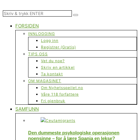
FORSIDEN
INNLOGGING
Logg inn
Registrer (Gratis)
TIPS OSS
Vet du noe?
Skriv en artikkel
Ta kontakt
OM MAGASINET
Om Nyhetsspeilet.no
Våre 118 forfattere
Fri gjenbruk
SAMFUNN
Den dummeste psykologiske operasjonen
noensinne – for å lære Spania en lekse?