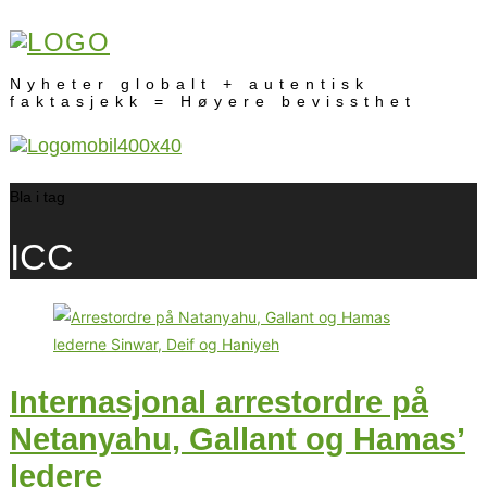
Nyheter globalt + autentisk
faktasjekk = Høyere bevissthet
Bla i tag
ICC
Internasjonal arrestordre på
Netanyahu, Gallant og Hamas’
ledere