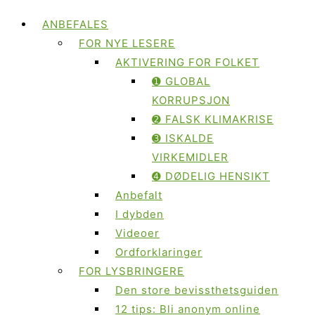
ANBEFALES
FOR NYE LESERE
AKTIVERING FOR FOLKET
➊ GLOBAL
KORRUPSJON
➋ FALSK KLIMAKRISE
➌ ISKALDE
VIRKEMIDLER
➍ DØDELIG HENSIKT
Anbefalt
I dybden
Videoer
Ordforklaringer
FOR LYSBRINGERE
Den store bevissthetsguiden
12 tips: Bli anonym online