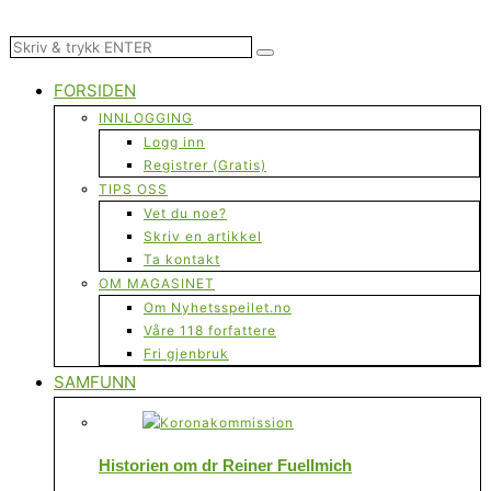
FORSIDEN
INNLOGGING
Logg inn
Registrer (Gratis)
TIPS OSS
Vet du noe?
Skriv en artikkel
Ta kontakt
OM MAGASINET
Om Nyhetsspeilet.no
Våre 118 forfattere
Fri gjenbruk
SAMFUNN
Historien om dr Reiner Fuellmich