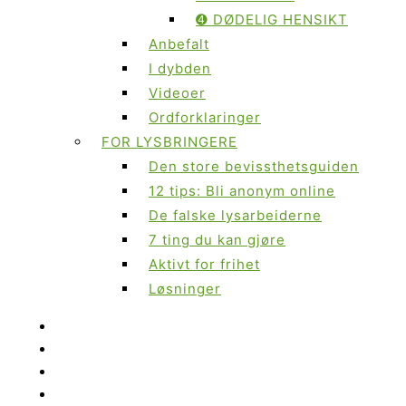
➍ DØDELIG HENSIKT
Anbefalt
I dybden
Videoer
Ordforklaringer
FOR LYSBRINGERE
Den store bevissthetsguiden
12 tips: Bli anonym online
De falske lysarbeiderne
7 ting du kan gjøre
Aktivt for frihet
Løsninger