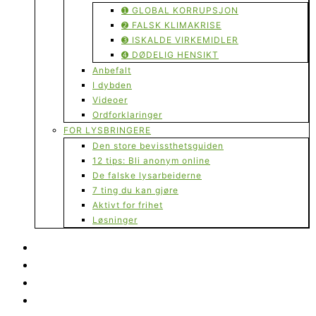
➊ GLOBAL KORRUPSJON
➋ FALSK KLIMAKRISE
➌ ISKALDE VIRKEMIDLER
➍ DØDELIG HENSIKT
Anbefalt
I dybden
Videoer
Ordforklaringer
FOR LYSBRINGERE
Den store bevissthetsguiden
12 tips: Bli anonym online
De falske lysarbeiderne
7 ting du kan gjøre
Aktivt for frihet
Løsninger