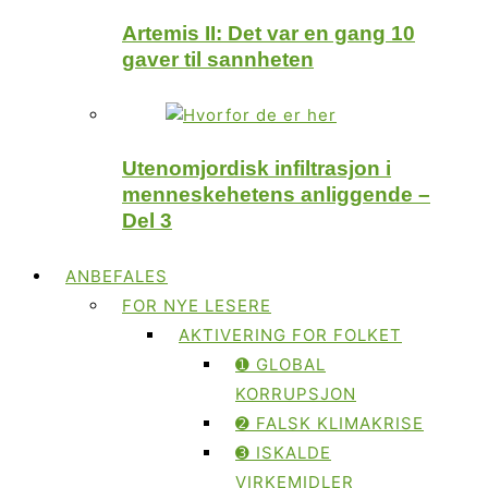
Artemis II: Det var en gang 10
gaver til sannheten
Utenomjordisk infiltrasjon i
menneskehetens anliggende –
Del 3
ANBEFALES
FOR NYE LESERE
AKTIVERING FOR FOLKET
➊ GLOBAL
KORRUPSJON
➋ FALSK KLIMAKRISE
➌ ISKALDE
VIRKEMIDLER