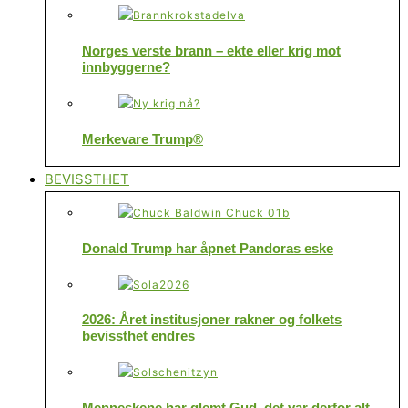
Norges verste brann – ekte eller krig mot
innbyggerne?
Merkevare Trump®
BEVISSTHET
Donald Trump har åpnet Pandoras eske
2026: Året institusjoner rakner og folkets
bevissthet endres
Menneskene har glemt Gud, det var derfor alt