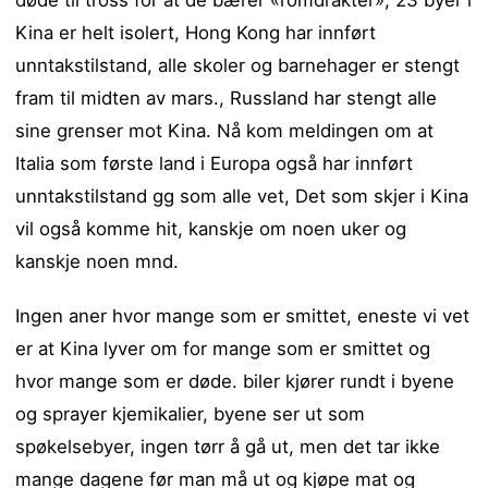
døde til tross for at de bærer «romdrakter», 23 byer i
Kina er helt isolert, Hong Kong har innført
unntakstilstand, alle skoler og barnehager er stengt
fram til midten av mars., Russland har stengt alle
sine grenser mot Kina. Nå kom meldingen om at
Italia som første land i Europa også har innført
unntakstilstand gg som alle vet, Det som skjer i Kina
vil også komme hit, kanskje om noen uker og
kanskje noen mnd.
Ingen aner hvor mange som er smittet, eneste vi vet
er at Kina lyver om for mange som er smittet og
hvor mange som er døde. biler kjører rundt i byene
og sprayer kjemikalier, byene ser ut som
spøkelsebyer, ingen tørr å gå ut, men det tar ikke
mange dagene før man må ut og kjøpe mat og