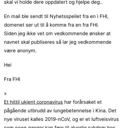
skal vi holde dere oppdatert og hjelpe deg..
En mail ble sendt til Nyhetsspeilet fra en i FHI,
domenet ser ut til å komme fra en fra FHI.
Siden jeg ikke vet om vedkommende ønsker at
navnet skal publiseres så lar jeg vedkommende
være anonym.
Hei
Fra FHI
»
Et hittil ukjent coronavirus
har forårsaket et
pågående utbrudd av lungebetennelse i Kina. Det
nye viruset kalles 2019-nCoV, og er et luftveisvirus
som noen ganger kan føre til alvorlig sykdom hos