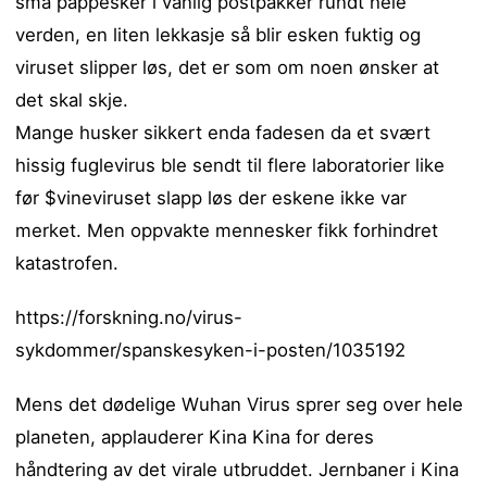
små pappesker i vanlig postpakker rundt hele
verden, en liten lekkasje så blir esken fuktig og
viruset slipper løs, det er som om noen ønsker at
det skal skje.
Mange husker sikkert enda fadesen da et svært
hissig fuglevirus ble sendt til flere laboratorier like
før $vineviruset slapp løs der eskene ikke var
merket. Men oppvakte mennesker fikk forhindret
katastrofen.
https://forskning.no/virus-
sykdommer/spanskesyken-i-posten/1035192
Mens det dødelige Wuhan Virus sprer seg over hele
planeten, applauderer Kina Kina for deres
håndtering av det virale utbruddet. Jernbaner i Kina