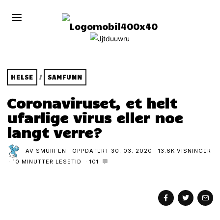
HELSE
/
SAMFUNN
Coronaviruset, et helt
ufarlige virus eller noe
langt verre?
AV
SMURFEN
OPPDATERT
30. 03. 2020
13.6K VISNINGER
10 MINUTTER LESETID
101