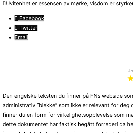
Uvitenhet er essensen av mørke, visdom er styrken 
Facebook
Twitter
Email
Ar
Den engelske teksten du finner på FNs webside som
administrativ ”blekke” som ikke er relevant for deg o
finner du en form for virkelighetsopplevelse som m
dette dokumentet har faktisk begått forrederi da hel