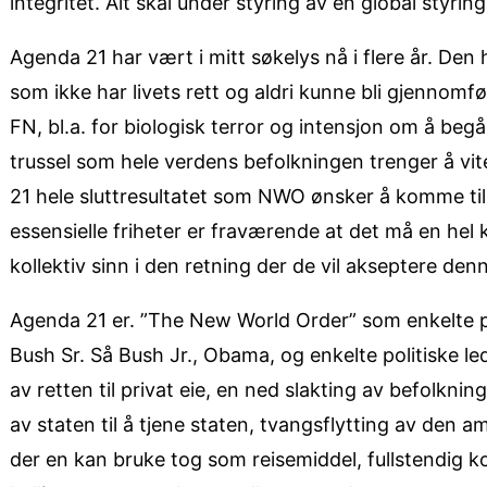
integritet. Alt skal under styring av en global styri
Agenda 21 har vært i mitt søkelys nå i flere år. Den 
som ikke har livets rett og aldri kunne bli gjennomf
FN, bl.a. for biologisk terror og intensjon om å be
trussel som hele verdens befolkningen trenger å vit
21 hele sluttresultatet som NWO ønsker å komme til.
essensielle friheter er fraværende at det må en hel
kollektiv sinn i den retning der de vil akseptere den
Agenda 21 er. ”The New World Order” som enkelte pol
Bush Sr. Så Bush Jr., Obama, og enkelte politiske le
av retten til privat eie, en ned slakting av befolknin
av staten til å tjene staten, tvangsflytting av den a
der en kan bruke tog som reisemiddel, fullstendig kon