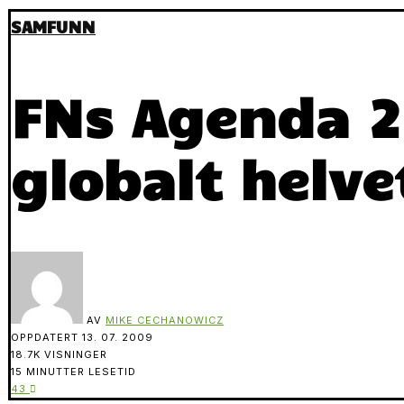
SAMFUNN
FNs Agenda 21
globalt helve
AV
MIKE CECHANOWICZ
OPPDATERT
13. 07. 2009
18.7K VISNINGER
15 MINUTTER LESETID
43