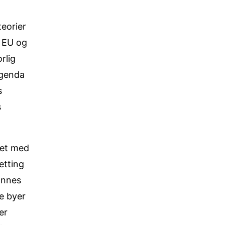
teorier
v EU og
rlig
Agenda
s
s
tet med
etting
dannes
te byer
er