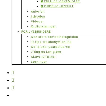
➌ ISKALDE VIRKEMIDLER
➍ DØDELIG HENSIKT
Anbefalt
I dybden
Videoer
Ordforklaringer
FOR LYSBRINGERE
Den store bevissthetsguiden
12 tips: Bli anonym online
De falske lysarbeiderne
7 ting du kan gjøre
Aktivt for frihet
Løsninger