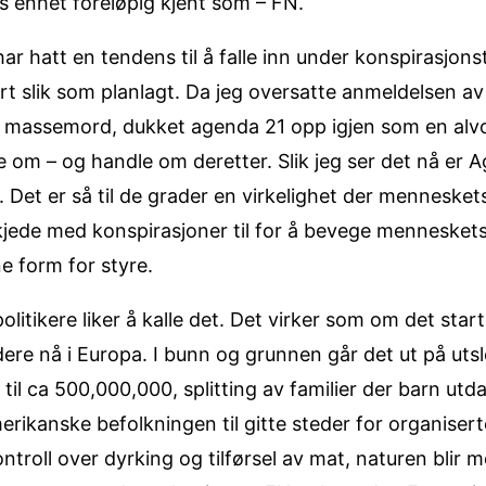
ngs enhet foreløpig kjent som – FN.
har hatt en tendens til å falle inn under konspirasjons
ørt slik som planlagt. Da jeg oversatte anmeldelsen a
gå massemord, dukket agenda 21 opp igjen som en alvo
e om – og handle om deretter. Slik jeg ser det nå er 
 Det er så til de grader en virkelighet der mennesket
 kjede med konspirasjoner til for å bevege mennesket
ne form for styre.
itikere liker å kalle det. Det virker som om det star
dere nå i Europa. I bunn og grunnen går det ut på utsl
g til ca 500,000,000, splitting av familier der barn ut
merikanske befolkningen til gitte steder for organiser
troll over dyrking og tilførsel av mat, naturen blir m