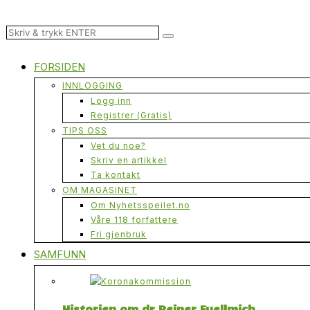
FORSIDEN
INNLOGGING
Logg inn
Registrer (Gratis)
TIPS OSS
Vet du noe?
Skriv en artikkel
Ta kontakt
OM MAGASINET
Om Nyhetsspeilet.no
Våre 118 forfattere
Fri gjenbruk
SAMFUNN
Historien om dr Reiner Fuellmich