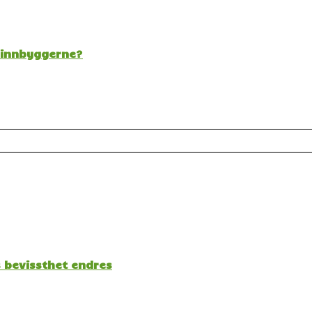
t innbyggerne?
s bevissthet endres