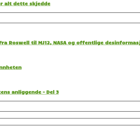
 alt dette skjedde
ra Roswell til MJ12, NASA og offentlige desinformas
sannheten
ens anliggende – Del 3