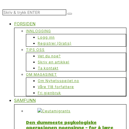
FORSIDEN
INNLOGGING
Logg inn
Registrer (Gratis)
TIPS OSS
Vet du noe?
Skriv en artikkel
Ta kontakt
OM MAGASINET
Om Nyhetsspeilet.no
Våre 118 forfattere
Fri gjenbruk
SAMFUNN
Den dummeste psykologiske
operasjonen noensinne – for å lære