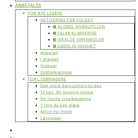
ANBEFALES
FOR NYE LESERE
AKTIVERING FOR FOLKET
➊ GLOBAL KORRUPSJON
➋ FALSK KLIMAKRISE
➌ ISKALDE VIRKEMIDLER
➍ DØDELIG HENSIKT
Anbefalt
I dybden
Videoer
Ordforklaringer
FOR LYSBRINGERE
Den store bevissthetsguiden
12 tips: Bli anonym online
De falske lysarbeiderne
7 ting du kan gjøre
Aktivt for frihet
Løsninger