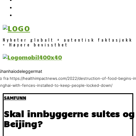
Nyheter globalt + autentisk faktasjekk
= Høyere bevissthet
o fra https://healthimpactnews.com/2022/destruction-of-food-begins-i
nghai-with-fences-installed-to-keep-people-locked-down/
SAMFUNN
Skal innbyggerne sultes og 
Beijing?