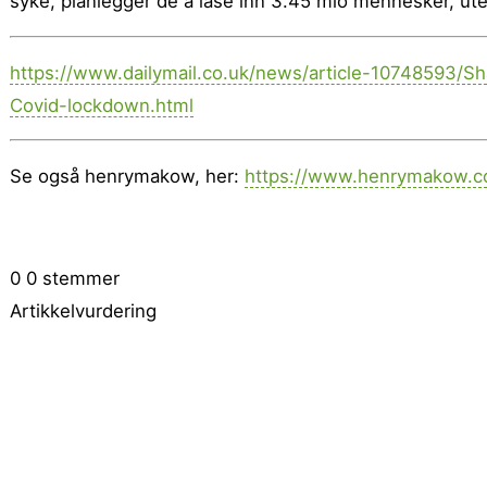
syke, planlegger de å låse inn 3.45 mio mennesker, uten
https://www.dailymail.co.uk/news/article-10748593/Sh
Covid-lockdown.html
Se også henrymakow, her:
https://www.henrymakow.co
0
0
stemmer
Artikkelvurdering