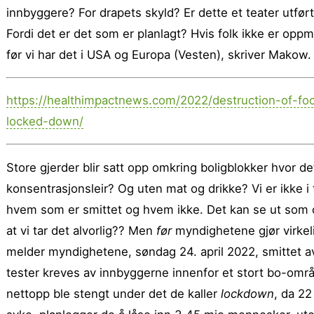
innbyggere? For drapets skyld? Er dette et teater utfør
Fordi det er det som er planlagt? Hvis folk ikke er op
før vi har det i USA og Europa (Vesten), skriver Makow.
https://healthimpactnews.com/2022/destruction-of-fo
locked-down/
Store gjerder blir satt opp omkring boligblokker hvor 
konsentrasjonsleir? Og uten mat og drikke? Vi er ikke 
hvem som er smittet og hvem ikke. Det kan se ut som o
at vi tar det alvorlig?? Men
før
myndighetene gjør virkeli
melder myndighetene, søndag 24. april 2022, smittet av
tester kreves av innbyggerne innenfor et stort bo-om
nettopp ble stengt under det de kaller
lockdown
, da 22