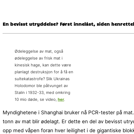
En bevisst utryddelse? Først innelåst, siden henrette
Ødeleggelse av mat, også
ødeleggelse av frisk mat i
kinesisk hage, kan dette være
planlagt destruksjon for å få en
sultekatastrofe? Slik Ukrainas
Holodomor ble påtvunget av
Stalin i 1932-33, med omkring
10 mio døde, se video,
her
.
Myndighetene i Shanghai bruker nå PCR-tester på mat. 
tonn av mat blir ødelagt. Er dette en del av bevisst utr
opp med våpen foran hver leilighet i de gigantiske blo