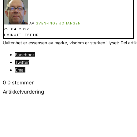
AV
SVEN-INGE JOHANSEN
25. 04. 2022
1 MINUTT LESETID
Uvitenhet er essensen av mørke, visdom er styrken i lyset: Del arti
Facebook
Twitter
Email
0
0
stemmer
Artikkelvurdering