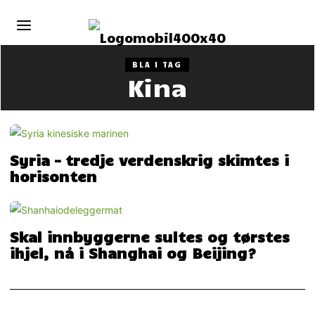
BLA I TAG
Kina
Syria – tredje verdenskrig skimtes i
horisonten
Skal innbyggerne sultes og tørstes
ihjel, nå i Shanghai og Beijing?