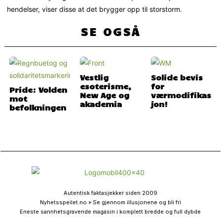
hendelser, viser disse at det brygger opp til storstorm.
SE OGSÅ
Vestlig
Solide bevis
esoterisme,
for
Pride: Volden
New Age og
værmodifikas
mot
akademia
jon!
befolkningen
Autentisk faktasjekker siden 2009
Nyhetsspeilet.no » Se gjennom illusjonene og bli fri
Eneste sannhetsgravende magasin i komplett bredde og full dybde