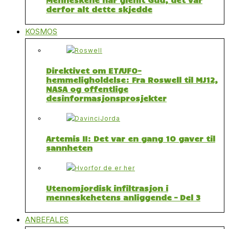
derfor alt dette skjedde
KOSMOS
Direktivet om ET/UFO-
hemmeligholdelse: Fra Roswell til MJ12,
NASA og offentlige
desinformasjonsprosjekter
Artemis II: Det var en gang 10 gaver til
sannheten
Utenomjordisk infiltrasjon i
menneskehetens anliggende – Del 3
ANBEFALES