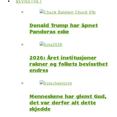
BEVISSTHET
Donald Trump har åpnet
Pandoras eske
2026: Året institusjoner
rakner og folkets bevissthet
endres
Menneskene har glemt Gud,
det var derfor alt dette
skjedde