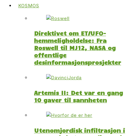
KOSMOS
Direktivet om ET/UFO-
hemmeligholdelse: Fra
Roswell til MJ12, NASA og
offentlige
desinformasjonsprosjekter
Artemis II: Det var en gang
10 gaver til sannheten
Utenomjordisk infiltrasjon i