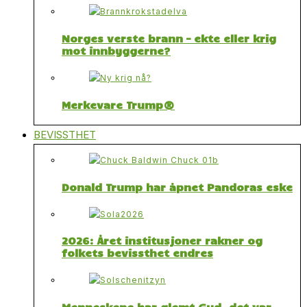
Norges verste brann – ekte eller krig
mot innbyggerne?
Merkevare Trump®
BEVISSTHET
Donald Trump har åpnet Pandoras eske
2026: Året institusjoner rakner og
folkets bevissthet endres
Menneskene har glemt Gud, det var