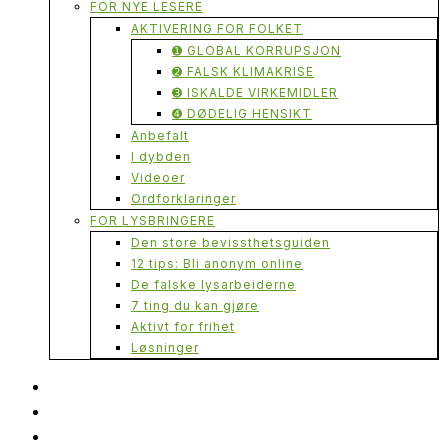
FOR NYE LESERE
AKTIVERING FOR FOLKET
➊ GLOBAL KORRUPSJON
➋ FALSK KLIMAKRISE
➌ ISKALDE VIRKEMIDLER
➍ DØDELIG HENSIKT
Anbefalt
I dybden
Videoer
Ordforklaringer
FOR LYSBRINGERE
Den store bevissthetsguiden
12 tips: Bli anonym online
De falske lysarbeiderne
7 ting du kan gjøre
Aktivt for frihet
Løsninger