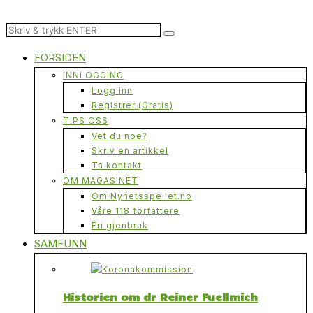
FORSIDEN
INNLOGGING
Logg inn
Registrer (Gratis)
TIPS OSS
Vet du noe?
Skriv en artikkel
Ta kontakt
OM MAGASINET
Om Nyhetsspeilet.no
Våre 118 forfattere
Fri gjenbruk
SAMFUNN
Historien om dr Reiner Fuellmich