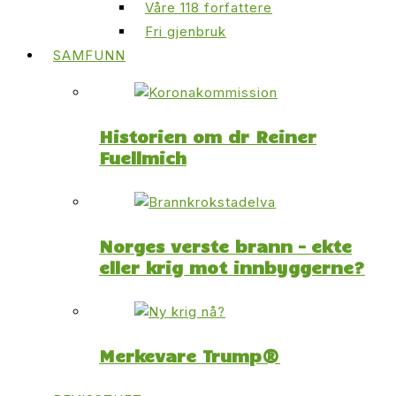
Våre 118 forfattere
Fri gjenbruk
SAMFUNN
Historien om dr Reiner
Fuellmich
Norges verste brann – ekte
eller krig mot innbyggerne?
Merkevare Trump®