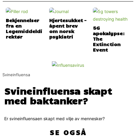
Bekjennelser
Hjertesukket –
fra en
åpent brev
5G
Legemiddeldi
om norsk
apokalypse:
rektør
psykiatri
The
Extinction
Event
Svineinfluensa
Svineinfluensa skapt
med baktanker?
Er svineinfluensaen skapt med vilje av mennesker?
SE OGSÅ