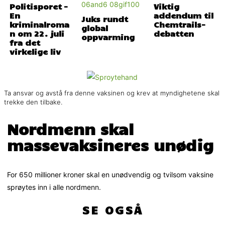
Politisporet –
Viktig
En
addendum til
Juks rundt
kriminalroma
Chemtrails-
global
n om 22. juli
debatten
oppvarming
fra det
virkelige liv
Ta ansvar og avstå fra denne vaksinen og krev at myndighetene skal
trekke den tilbake.
Nordmenn skal
massevaksineres unødig
For 650 millioner kroner skal en unødvendig og tvilsom vaksine
sprøytes inn i alle nordmenn.
SE OGSÅ