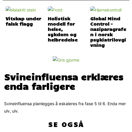
Vitskap under
Holistisk
Global Mind
falsk flagg
modell for
Control –
helse,
naziparagrafe
sykdom og
n i norsk
helbredelse
psykiatrilovgi
vning
Svineinfluensa erklæres
enda farligere
Svineinfluensa planlegges å eskaleres fra fase 5 til 6. Enda mer
ulv, ulv.
SE OGSÅ