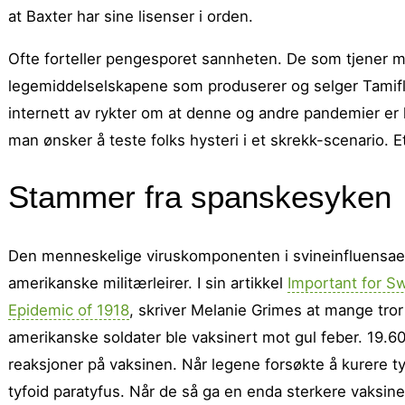
at Baxter har sine lisenser i orden.
Ofte forteller pengesporet sannheten. De som tjener me
legemiddelselskapene som produserer og selger Tamiflu,
internett av rykter om at denne og andre pandemier er l
man ønsker å teste folks hysteri i et skrekk-scenario. E
Stammer fra spanskesyken
Den menneskelige viruskomponenten i svineinfluensaen
amerikanske militærleirer. I sin artikkel
Important for S
Epidemic of 1918
, skriver Melanie Grimes at mange tro
amerikanske soldater ble vaksinert mot gul feber. 19.6
reaksjoner på vaksinen. Når legene forsøkte å kurere t
tyfoid paratyfus. Når de så ga en enda sterkere vaksine