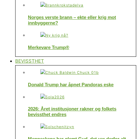
Norges verste brann – ekte eller krig mot
innbyggerne?
Merkevare Trump®
BEVISSTHET
Donald Trump har åpnet Pandoras eske
2026: Året institusjoner rakner og folkets
bevissthet endres
Menneskene har glemt Gud, det var derfor alt