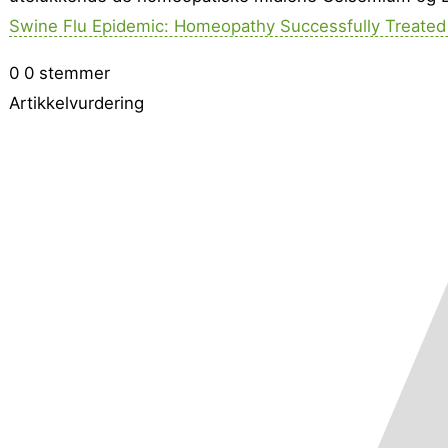
Swine Flu Epidemic: Homeopathy Successfully Treated 
0
0
stemmer
Artikkelvurdering