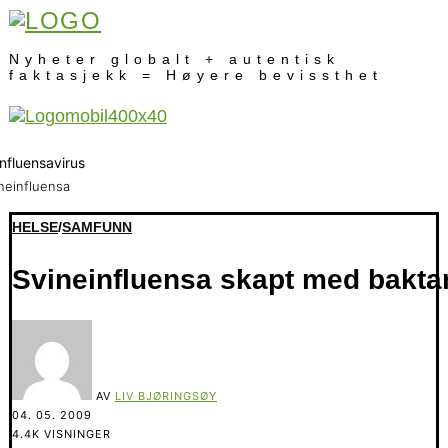
Nyheter globalt + autentisk
faktasjekk = Høyere bevissthet
neinfluensa
HELSE
/
SAMFUNN
Svineinfluensa skapt med bakta
AV
LIV BJØRINGSØY
04. 05. 2009
4.4K VISNINGER