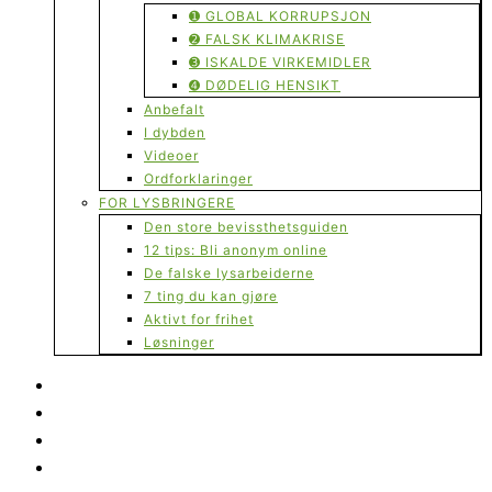
➊ GLOBAL KORRUPSJON
➋ FALSK KLIMAKRISE
➌ ISKALDE VIRKEMIDLER
➍ DØDELIG HENSIKT
Anbefalt
I dybden
Videoer
Ordforklaringer
FOR LYSBRINGERE
Den store bevissthetsguiden
12 tips: Bli anonym online
De falske lysarbeiderne
7 ting du kan gjøre
Aktivt for frihet
Løsninger