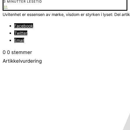
3 MINUTTER LESETID
31
Uvitenhet er essensen av mørke, visdom er styrken i lyset: Del arti
Facebook
Twitter
Email
0
0
stemmer
Artikkelvurdering