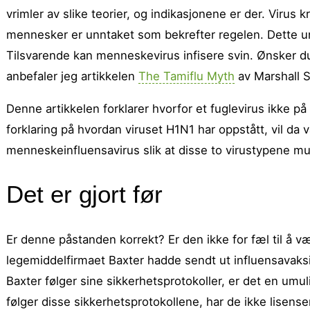
vrimler av slike teorier, og indikasjonene er der.
Virus kr
mennesker er unntaket som bekrefter regelen. Dette un
Tilsvarende kan menneskevirus infisere svin. Ønsker du
anbefaler jeg artikkelen
The Tamiflu Myth
av Marshall S
Denne artikkelen forklarer hvorfor et fuglevirus ikke på 
forklaring på hvordan viruset H1N1 har oppstått, vil da 
menneskeinfluensavirus slik at disse to virustypene m
Det er gjort før
Er denne påstanden korrekt? Er den ikke for fæl til å væ
legemiddelfirmaet Baxter hadde sendt ut influensavaksi
Baxter følger sine sikkerhetsprotokoller, er det en umulig
følger disse sikkerhetsprotokollene, har de ikke lisen