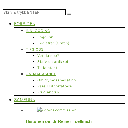
FORSIDEN
INNLOGGING
Logg inn
Registrer (Gratis)
TIPS OSS
Vet du noe?
Skriv en artikkel
Ta kontakt
OM MAGASINET
Om Nyhetsspeilet.no
Våre 118 forfattere
Fri gjenbruk
SAMFUNN
Historien om dr Reiner Fuellmich