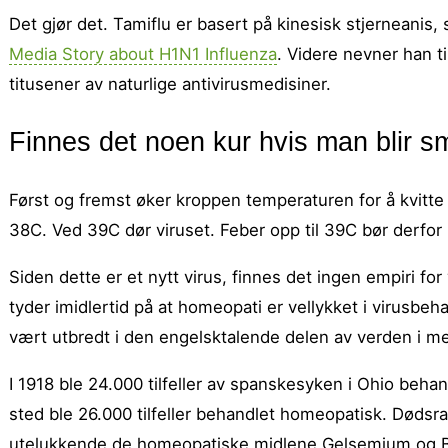
Det gjør det. Tamiflu er basert på kinesisk stjerneanis,
Media Story about H1N1 Influenza
. Videre nevner han ti
titusener av naturlige antivirusmedisiner.
Finnes det noen kur hvis man blir sm
Først og fremst øker kroppen temperaturen for å kvitte
38C. Ved 39C dør viruset. Feber opp til 39C bør derf
Siden dette er et nytt virus, finnes det ingen empiri f
tyder imidlertid på at homeopati er vellykket i virusbeh
vært utbredt i den engelsktalende delen av verden i me
I 1918 ble 24.000 tilfeller av spanskesyken i Ohio beh
sted ble 26.000 tilfeller behandlet homeopatisk. Dødsr
utelukkende de homeopatiske midlene Gelsemium og Bryo