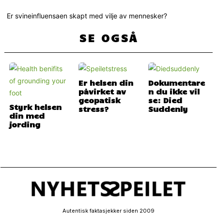
Er svineinfluensaen skapt med vilje av mennesker?
SE OGSÅ
Er helsen din
Dokumentare
påvirket av
n du ikke vil
geopatisk
se: Died
Styrk helsen
stress?
Suddenly
din med
jording
Autentisk faktasjekker siden 2009