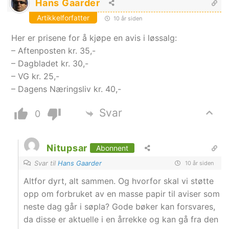
Hans Gaarder
Artikkelforfatter
10 år siden
Her er prisene for å kjøpe en avis i løssalg:
– Aftenposten kr. 35,-
– Dagbladet kr. 30,-
– VG kr. 25,-
– Dagens Næringsliv kr. 40,-
Svar
0
Nitupsar
Abonnent
Svar til
Hans Gaarder
10 år siden
Altfor dyrt, alt sammen. Og hvorfor skal vi støtte
opp om forbruket av en masse papir til aviser som
neste dag går i søpla? Gode bøker kan forsvares,
da disse er aktuelle i en årrekke og kan gå fra den