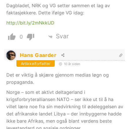
Dagbladet, NRK og VG setter sammen et lag av
faktasjekkere. Dette ifølge VG idag:
http://bit.ly/2mNkkUD
Svar
0
Hans Gaarder
Artikkelforfatter
10 år siden
Det er viktig å skjære gjennom medias løgn og
propaganda.
Norge – som et aktivt deltagerland i
krigsforbryteralliansen NATO – ser ikke ut til å ha
villet lære noe fra sin medvirkning til ødeleggelsen av
det afrikanske landet Libya – der innbyggerne hadde
ikke bare Afrikas, men også blant verdens beste
levestandard og sosiale ordninger…