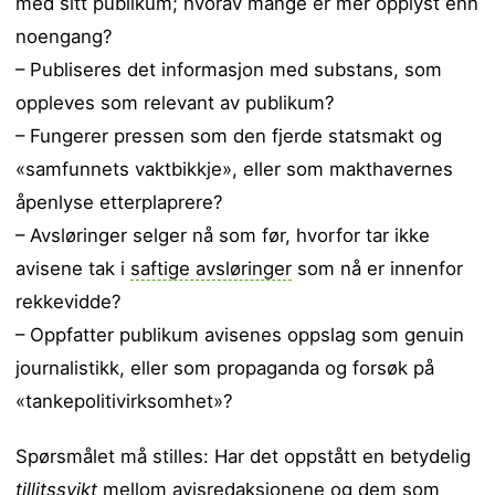
med sitt publikum; hvorav mange er mer opplyst enn
noengang?
– Publiseres det informasjon med substans, som
oppleves som relevant av publikum?
– Fungerer pressen som den fjerde statsmakt og
«samfunnets vaktbikkje», eller som makthavernes
åpenlyse etterplaprere?
– Avsløringer selger nå som før, hvorfor tar ikke
avisene tak i
saftige avsløringer
som nå er innenfor
rekkevidde?
– Oppfatter publikum avisenes oppslag som genuin
journalistikk, eller som propaganda og forsøk på
«tankepolitivirksomhet»?
Spørsmålet må stilles: Har det oppstått en betydelig
tillitssvikt
mellom avisredaksjonene og dem som