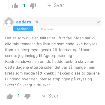
Svar
1
anders
Skribent
10 år siden
Det er som du sier, tilliten er i fritt fall. Siden har vi
alle tabutemaene fra lista de som enda ikke belyses.
Ifbm «superspraydagene» 29-februar og 11.mars
sendte jeg innlegg til Agderposten og
Fædrelandsvennen om de hadde tenkt å skrive om
dette dagene etterpå siden det var så mange i min
krets som hadde fått knekk i nakken disse to dagene
i undring over den intense stripingen på kryss og
tvers? Selvsagt aldri svar.
Svar
1