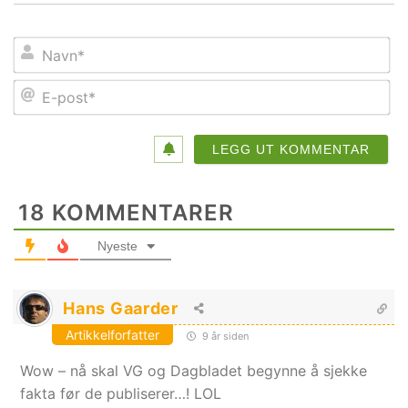
Na
E-
po
18
KOMMENTARER
Nyeste
Hans Gaarder
Artikkelforfatter
9 år siden
Wow – nå skal VG og Dagbladet begynne å sjekke
fakta før de publiserer…! LOL