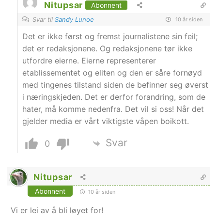
Nitupsar
Abonnent
Svar til
Sandy Lunoe
10 år siden
Det er ikke først og fremst journalistene sin feil;
det er redaksjonene. Og redaksjonene tør ikke
utfordre eierne. Eierne representerer
etablissementet og eliten og den er såre fornøyd
med tingenes tilstand siden de befinner seg øverst
i næringskjeden. Det er derfor forandring, som de
hater, må komme nedenfra. Det vil si oss! Når det
gjelder media er vårt viktigste våpen boikott.
Svar
0
Nitupsar
Abonnent
10 år siden
Vi er lei av å bli løyet for!