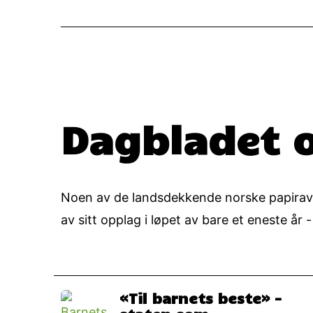
Dagbladet og
Noen av de landsdekkende norske papiravis
av sitt opplag i løpet av bare et eneste år -
«Til barnets beste» –