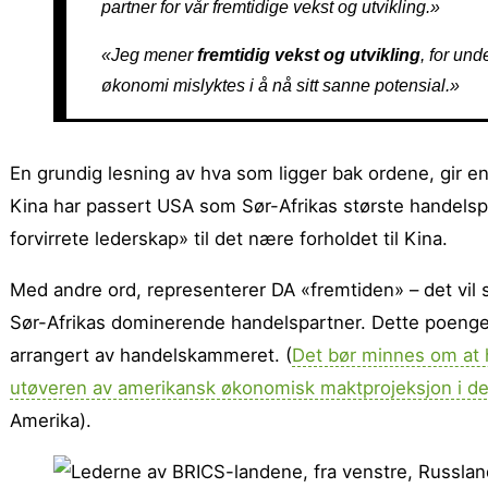
partner for vår fremtidige vekst og utvikling.»
«Jeg mener
fremtidig vekst og utvikling
, for un
økonomi mislyktes i å nå sitt sanne potensial.»
En grundig lesning av hva som ligger bak ordene, gir e
Kina har passert USA som Sør-Afrikas største handels
forvirrete lederskap» til det nære forholdet til Kina.
Med andre ord, representerer DA «fremtiden» – det vil s
Sør-Afrikas dominerende handelspartner. Dette poenget v
arrangert av handelskammeret. (
Det bør minnes om at h
utøveren av amerikansk økonomisk maktprojeksjon i de
Amerika).