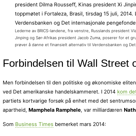
Lederne av BRICS-landene, fra venstre, Russlands president Vlad
Jinping og Sør-Afrikas president Jacob Zuma, poserer for et gru
prøver å danne et finansielt alternativ til Verdensbanken og D
Forbindelsen til Wall Street
Men forbindelsen til den politiske og økonomiske eliten
ved Det amerikanske handelskammeret. I 2014
kom de
partiets kortvarige forsøk på enhet med det sentrumsor
apartheid,
Mamphela Ramphele
, var milliardæren
Nath
Som
Business Times
bemerket mars 2014: