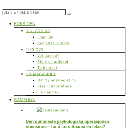
FORSIDEN
INNLOGGING
Logg inn
Registrer (Gratis)
TIPS OSS
Vet du noe?
Skriv en artikkel
Ta kontakt
OM MAGASINET
Om Nyhetsspeilet.no
Våre 118 forfattere
Fri gjenbruk
SAMFUNN
Den dummeste psykologiske operasjonen
noensinne – for å lære Spania en lekse?