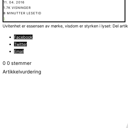
11. 04. 2016
1.7K VISNINGER
8 MINUTTER LESETID
1
Uvitenhet er essensen av mørke, visdom er styrken i lyset: Del arti
Facebook
Twitter
Email
0
0
stemmer
Artikkelvurdering