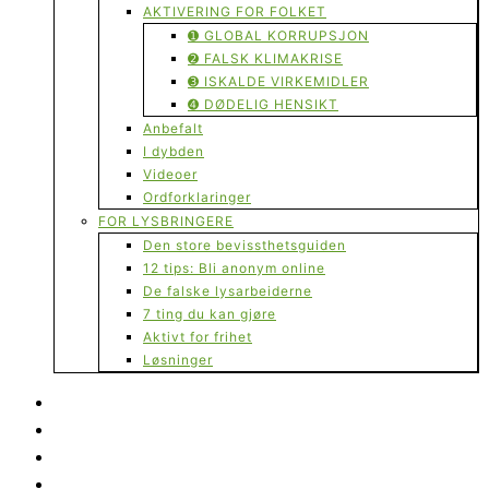
AKTIVERING FOR FOLKET
➊ GLOBAL KORRUPSJON
➋ FALSK KLIMAKRISE
➌ ISKALDE VIRKEMIDLER
➍ DØDELIG HENSIKT
Anbefalt
I dybden
Videoer
Ordforklaringer
FOR LYSBRINGERE
Den store bevissthetsguiden
12 tips: Bli anonym online
De falske lysarbeiderne
7 ting du kan gjøre
Aktivt for frihet
Løsninger