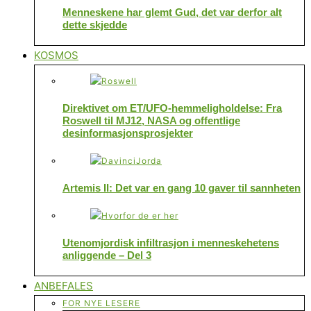
Menneskene har glemt Gud, det var derfor alt
dette skjedde
KOSMOS
Direktivet om ET/UFO-hemmeligholdelse: Fra
Roswell til MJ12, NASA og offentlige
desinformasjonsprosjekter
Artemis II: Det var en gang 10 gaver til sannheten
Utenomjordisk infiltrasjon i menneskehetens
anliggende – Del 3
ANBEFALES
FOR NYE LESERE