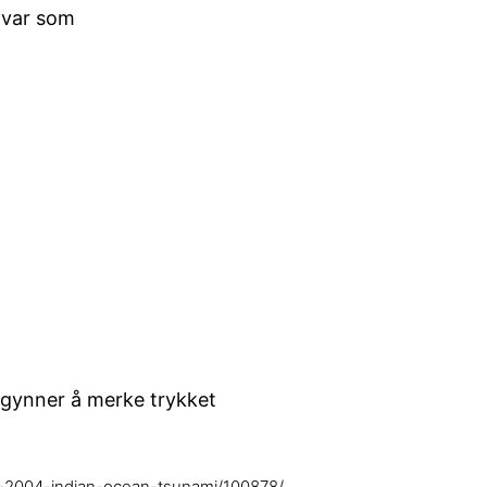
 var som
begynner å merke trykket
e-2004-indian-ocean-tsunami/100878/