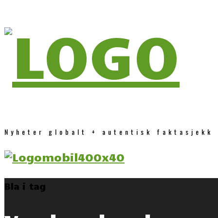
Nyheter globalt + autentisk faktasjekk
Bla i tag