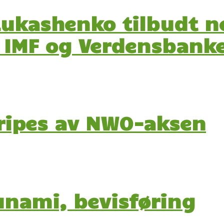
Lukashenko tilbudt n
ra IMF og Verdensbank
ripes av NWO-aksen
unami, bevisføring