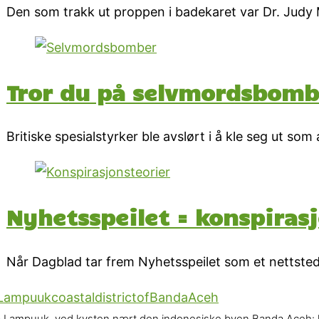
Den som trakk ut proppen i badekaret var Dr. Judy 
Tror du på selvmordsbomb
Britiske spesialstyrker ble avslørt i å kle seg ut som
Nyhetsspeilet = konspirasj
Når Dagblad tar frem Nyhetsspeilet som et nettsted 
a Lampuuk, ved kysten nært den indonesiske byen Banda Aceh: 