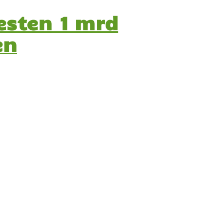
esten 1 mrd
en