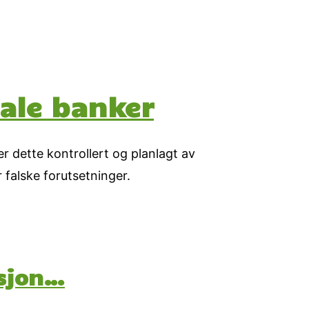
bale banker
 er dette kontrollert og planlagt av
 falske forutsetninger.
psjon…