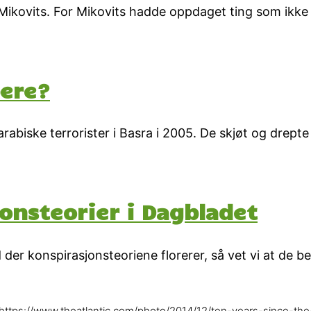
Mikovits. For Mikovits hadde oppdaget ting som ikke
ere?
 arabiske terrorister i Basra i 2005. De skjøt og drepte
onsteorier i Dagbladet
der konspirasjonsteoriene florerer, så vet vi at de 
https://www.theatlantic.com/photo/2014/12/ten-years-since-th