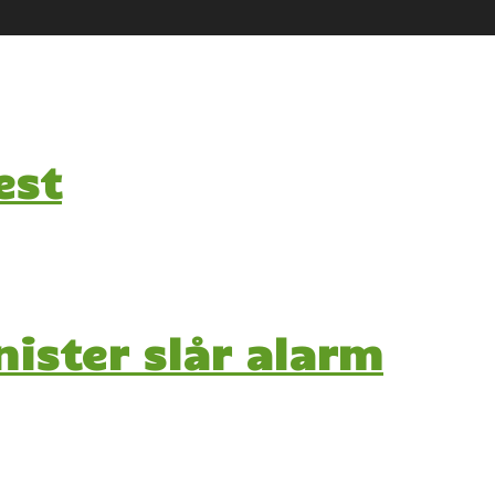
est
nister slår alarm