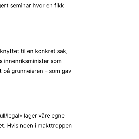
ert seminar hvor en fikk
nyttet til en konkret sak,
ts innenriksminister som
et på grunneieren – som gav
ull/legal» lager våre egne
het. Hvis noen i makttroppen