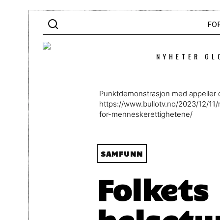
FO
NYHETER GL
Punktdemonstrasjon med appeller o
https://www.bullotv.no/2023/12/1
for-menneskerettighetene/
SAMFUNN
Folket
helsety