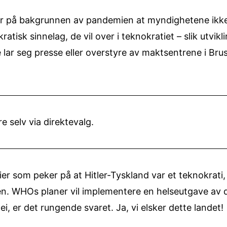
 på bakgrunnen av pandemien at myndighetene ikke er
atisk sinnelag, de vil over i teknokratiet – slik utvik
 lar seg presse eller overstyre av maktsentrene i Bru
e selv via direktevalg.
er som peker på at Hitler-Tyskland var et teknokrati, i 
n. WHOs planer vil implementere en helseutgave av de
ei, er det rungende svaret. Ja, vi elsker dette landet!