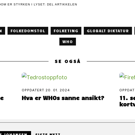
OM ER STYRKEN I LYSET: DEL ARTIKKELEN
N
FOLKEDOMSTOL
FOLKETING
GLOBALT DIKTATUR
WHO
SE OGSÅ
OPPDATERT
20. 01. 2024
OPPDA
te
Hva er WHOs sanne ansikt?
11. s
kort
E JOHANSEN
SISTE NYTT