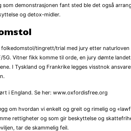
lg som demonstrasjonen fant sted ble det også arrang
kyttelse og detox-midler.
domstol
olkedomstol/tingrett/trial med jury etter naturloven k
5G. Vitner fikk komme til orde, en jury dømte lande
ene. I Tyskland og Frankrike legges visstnok ansvar
rn.
ført i England. Se her: www.oxfordisfree.org
llegg om hvordan vi enkelt og greit og rimelig og «lawf
amme rettigheter og som gir beskyttelse og skattefri
viljen, tar de skammelig feil.