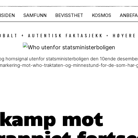
RSIDEN
SAMFUNN
BEVISSTHET
KOSMOS
ANBEFA
OBALT + AUTENTISK FAKTASJEKK = HØYERE
g hornsignal utenfor statsministerboligen den 10ende desember
1/markering-mot-who-traktaten-og-minnestund-for-de-som-har-
s kamp mot
ranniet fortse