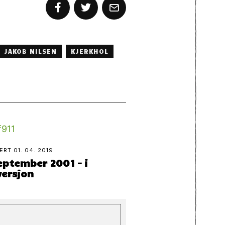
JAKOB NILSEN
KJERKHOL
TERT
01. 04. 2019
eptember 2001 – i
versjon