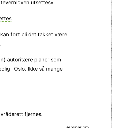
tevernloven utsettes».
ettes
kan fort bli det takket være
.
n) autoritære planer som
bolig i Oslo. Ikke så mange
vråderett fjernes.
Seminar om