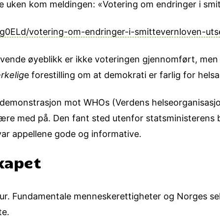
e uken kom meldingen: «Votering om endringer i smit
/bg0ELd/votering-om-endringer-i-smittevernloven-uts
krivende øyeblikk er ikke voteringen gjennomført, men 
rkelig
e forestilling om at demokrati er farlig for helsa
y demonstrasjon mot WHOs (Verdens helseorganisasjo
 være med på. Den fant sted utenfor statsministerens 
var appellene gode og informative.
kapet
tur. Fundamentale menneskerettigheter og Norges sel
te.