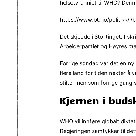
helsetyranniet til WHO? Denn
https://www.bt.no/politikk/i
Det skjedde i Stortinget. I s
Arbeiderpartiet og Høyres
me
Forrige søndag var det en n
flere land for tiden nekter å
stilte, men som forrige gang 
Kjernen i buds
WHO vil innføre globalt dikta
Regjeringen samtykker til det