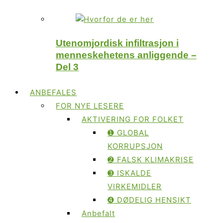
Utenomjordisk infiltrasjon i
menneskehetens anliggende –
Del 3
ANBEFALES
FOR NYE LESERE
AKTIVERING FOR FOLKET
➊ GLOBAL
KORRUPSJON
➋ FALSK KLIMAKRISE
➌ ISKALDE
VIRKEMIDLER
➍ DØDELIG HENSIKT
Anbefalt