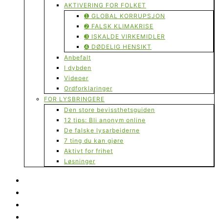
AKTIVERING FOR FOLKET
➊ GLOBAL KORRUPSJON
➋ FALSK KLIMAKRISE
➌ ISKALDE VIRKEMIDLER
➍ DØDELIG HENSIKT
Anbefalt
I dybden
Videoer
Ordforklaringer
FOR LYSBRINGERE
Den store bevissthetsguiden
12 tips: Bli anonym online
De falske lysarbeiderne
7 ting du kan gjøre
Aktivt for frihet
Løsninger