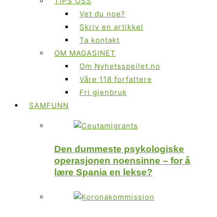
TIPS OSS
Vet du noe?
Skriv en artikkel
Ta kontakt
OM MAGASINET
Om Nyhetsspeilet.no
Våre 118 forfattere
Fri gjenbruk
SAMFUNN
Den dummeste psykologiske
operasjonen noensinne – for å
lære Spania en lekse?