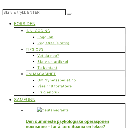
FORSIDEN
INNLOGGING
Logg inn
Registrer (Gratis)
TIPS OSS
Vet du noe?
Skriv en artikkel
Ta kontakt
OM MAGASINET
Om Nyhetsspeilet.no
Våre 118 forfattere
Fri gjenbruk
SAMFUNN
Den dummeste psykologiske operasjonen
noensinne – for å lære Spania en lekse?