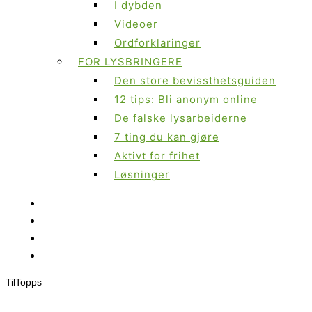
I dybden
Videoer
Ordforklaringer
FOR LYSBRINGERE
Den store bevissthetsguiden
12 tips: Bli anonym online
De falske lysarbeiderne
7 ting du kan gjøre
Aktivt for frihet
Løsninger
Til
Topps