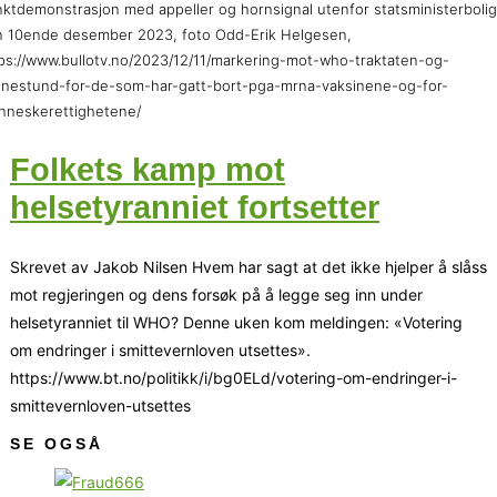
ktdemonstrasjon med appeller og hornsignal utenfor statsministerboli
 10ende desember 2023, foto Odd-Erik Helgesen,
ps://www.bullotv.no/2023/12/11/markering-mot-who-traktaten-og-
nestund-for-de-som-har-gatt-bort-pga-mrna-vaksinene-og-for-
nneskerettighetene/
Folkets kamp mot
helsetyranniet fortsetter
Skrevet av Jakob Nilsen Hvem har sagt at det ikke hjelper å slåss
mot regjeringen og dens forsøk på å legge seg inn under
helsetyranniet til WHO? Denne uken kom meldingen: «Votering
om endringer i smittevernloven utsettes».
https://www.bt.no/politikk/i/bg0ELd/votering-om-endringer-i-
smittevernloven-utsettes
SE OGSÅ