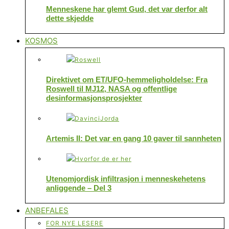
Menneskene har glemt Gud, det var derfor alt
dette skjedde
KOSMOS
Direktivet om ET/UFO-hemmeligholdelse: Fra
Roswell til MJ12, NASA og offentlige
desinformasjonsprosjekter
Artemis II: Det var en gang 10 gaver til sannheten
Utenomjordisk infiltrasjon i menneskehetens
anliggende – Del 3
ANBEFALES
FOR NYE LESERE