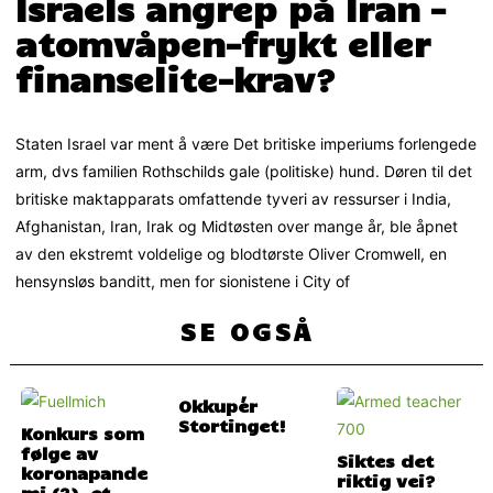
Israels angrep på Iran –
atomvåpen-frykt eller
finanselite-krav?
Staten Israel var ment å være Det britiske imperiums forlengede
arm, dvs familien Rothschilds gale (politiske) hund. Døren til det
britiske maktapparats omfattende tyveri av ressurser i India,
Afghanistan, Iran, Irak og Midtøsten over mange år, ble åpnet
av den ekstremt voldelige og blodtørste Oliver Cromwell, en
hensynsløs banditt, men for sionistene i City of
SE OGSÅ
Okkupér
Stortinget!
Konkurs som
følge av
Siktes det
koronapande
riktig vei?
mi (?), et