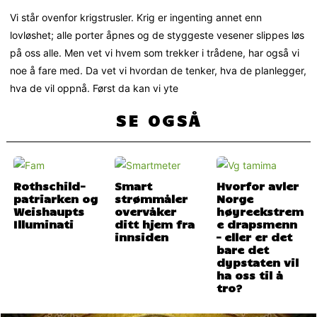
Vi står ovenfor krigstrusler. Krig er ingenting annet enn
lovløshet; alle porter åpnes og de styggeste vesener slippes løs
på oss alle. Men vet vi hvem som trekker i trådene, har også vi
noe å fare med. Da vet vi hvordan de tenker, hva de planlegger,
hva de vil oppnå. Først da kan vi yte
SE OGSÅ
Rothschild-
Smart
Hvorfor avler
patriarken og
strømmåler
Norge
Weishaupts
overvåker
høyreekstrem
Illuminati
ditt hjem fra
e drapsmenn
innsiden
– eller er det
bare det
dypstaten vil
ha oss til å
tro?