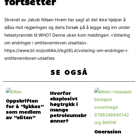
fortsetter
Skrevet av Jakob Nilsen Hvem har sagt at det ikke hjelper å
slåss mot regjeringen og dens forsøk på å legge seg inn under
helsetyranniet til WHO? Denne uken kom meldingen: «Votering
om endringer i smittevernloven utsettes».
https://www.bt.no/politikk/i/bg0ELd/votering-om-endringer-i-
smittevernloven-utsettes
SE OGSÅ
Hvorfor
eksplosivt
Oppskriften
høytrykk i
for å ”lykkes”
mange
som medlem
petroleumsbr
av ”eliten”
ønner?
Operasjon
Mossad – Odd
TIL