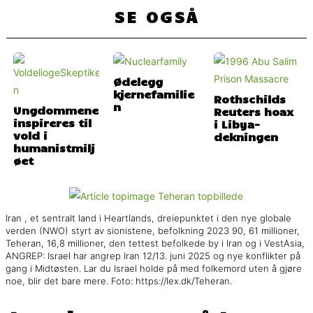
SE OGSÅ
Ødelegg
kjernefamilie
Rothschilds
n
Ungdommene
Reuters hoax
inspireres til
i Libya-
vold i
dekningen
humanistmilj
øet
Iran , et sentralt land i Heartlands, dreiepunktet i den nye globale
verden (NWO) styrt av sionistene, befolkning 2023 90, 61 millioner,
Teheran, 16,8 millioner, den tettest befolkede by i Iran og i VestAsia,
ANGREP: Israel har angrep Iran 12/13. juni 2025 og nye konflikter på
gang i Midtøsten. Lar du Israel holde på med folkemord uten å gjøre
noe, blir det bare mere. Foto: https://lex.dk/Teheran.