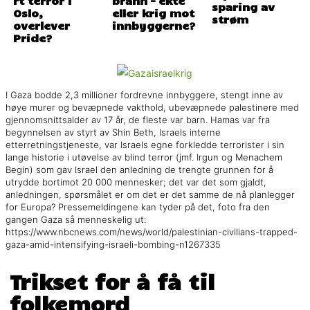
rt terror i
brann – ekte
sparing av
Oslo,
eller krig mot
strøm
overlever
innbyggerne?
Pride?
I Gaza bodde 2,3 millioner fordrevne innbyggere, stengt inne av
høye murer og bevæpnede vakthold, ubevæpnede palestinere med
gjennomsnittsalder av 17 år, de fleste var barn. Hamas var fra
begynnelsen av styrt av Shin Beth, Israels interne
etterretningstjeneste, var Israels egne forkledde terrorister i sin
lange historie i utøvelse av blind terror (jmf. Irgun og Menachem
Begin) som gav Israel den anledning de trengte grunnen for å
utrydde bortimot 20 000 mennesker; det var det som gjaldt,
anledningen, spørsmålet er om det er det samme de nå planlegger
for Europa? Pressemeldingene kan tyder på det, foto fra den
gangen Gaza så menneskelig ut:
https://www.nbcnews.com/news/world/palestinian-civilians-trapped-
gaza-amid-intensifying-israeli-bombing-n1267335
Trikset for å få til
folkemord