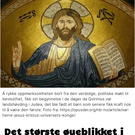
Å rykke oppmerksomheten bort fra den verdslige, politiske makt til
bevissthet, fikk sin begynnelse i de dager da Qvirinius var
landshøvding i Judea, det ble født et barn som senere fikk kraft nok
til å være den første. Foto fra: https://opusdei.org/nb-no/article/var-
herre-jesus-kristus-universets-konge/
Det største øyeblikket i