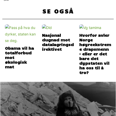
SE OGSÅ
Nasjonal
Hvorfor avler
dugnad mot
Norge
datalagringsd
høyreekstrem
Obama vil ha
irektivet
e drapsmenn
totalforbud
– eller er det
mot
bare det
økologisk
dypstaten vil
mat
ha oss til å
tro?