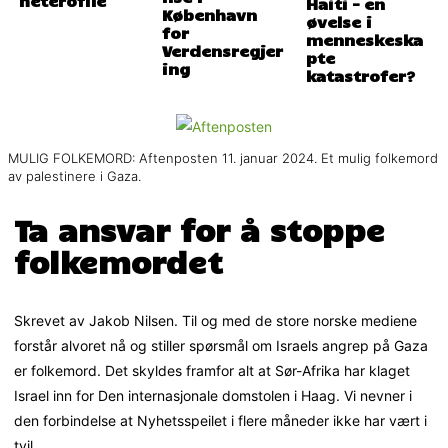
heterofile
Haiti – en
København
øvelse i
for
menneskeska
Verdensregjer
pte
ing
katastrofer?
MULIG FOLKEMORD: Aftenposten 11. januar 2024. Et mulig folkemord
av palestinere i Gaza.
Ta ansvar for å stoppe
folkemordet
Skrevet av Jakob Nilsen. Til og med de store norske mediene
forstår alvoret nå og stiller spørsmål om Israels angrep på Gaza
er folkemord. Det skyldes framfor alt at Sør-Afrika har klaget
Israel inn for Den internasjonale domstolen i Haag. Vi nevner i
den forbindelse at Nyhetsspeilet i flere måneder ikke har vært i
tvil