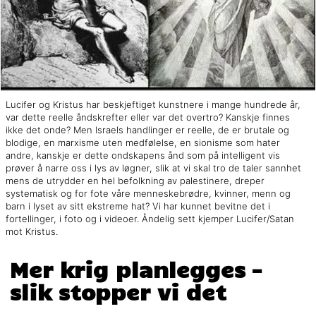
Lucifer og Kristus har beskjeftiget kunstnere i mange hundrede år,
var dette reelle åndskrefter eller var det overtro? Kanskje finnes
ikke det onde? Men Israels handlinger er reelle, de er brutale og
blodige, en marxisme uten medfølelse, en sionisme som hater
andre, kanskje er dette ondskapens ånd som på intelligent vis
prøver å narre oss i lys av løgner, slik at vi skal tro de taler sannhet
mens de utrydder en hel befolkning av palestinere, dreper
systematisk og for fote våre menneskebrødre, kvinner, menn og
barn i lyset av sitt ekstreme hat? Vi har kunnet bevitne det i
fortellinger, i foto og i videoer. Åndelig sett kjemper Lucifer/Satan
mot Kristus.
Mer krig planlegges –
slik stopper vi det