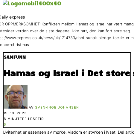
R OPPMERKSOMHET: Konflikten mellom Hamas og Israel har vært mang
stesider verden over de siste dagene. Ikke rart, den kan fort spre seg.
ps://www.express.co.uk/news/uk/1714733/rishi-sunak-pledge-tackle-crim
lence-christmas
SAMFUNN
Hamas og Israel i Det store 
AV
SVEN-INGE JOHANSEN
19. 10. 2023
6 MINUTTER LESETID
6
Uvitenhet er essensen av mørke, visdom er styrken i lyset: Del arti