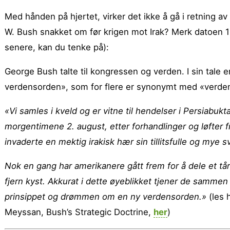
Med hånden på hjertet, virker det ikke å gå i retning a
W. Bush snakket om før krigen mot Irak? Merk datoen 1
senere, kan du tenke på):
George Bush talte til kongressen og verden. I sin tale
verdensorden», som for flere er synonymt med «verden
«Vi samles i kveld og er vitne til hendelser i Persiabukta
morgentimene 2. august, etter forhandlinger og løfter 
invaderte en mektig irakisk hær sin tillitsfulle og mye
Nok en gang har amerikanere gått frem for å dele et tår
fjern kyst. Akkurat i dette øyeblikket tjener de sammen
prinsippet og drømmen om en ny verdensorden.»
(les 
Meyssan, Bush’s Strategic Doctrine,
her
)