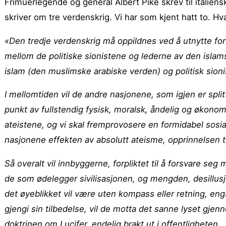
Frimuerlegende og general Albert Pike skrev til italien
skriver om tre verdenskrig. Vi har som kjent hatt to. H
«Den tredje verdenskrig må oppildnes ved å utnytte fors
mellom de politiske sionistene og lederne av den islam
islam (den muslimske arabiske verden) og politisk sioni
I mellomtiden vil de andre nasjonene, som igjen er splitte
punkt av fullstendig fysisk, moralsk, åndelig og økonom
ateistene, og vi skal fremprovosere en formidabel sosial 
nasjonene effekten av absolutt ateisme, opprinnelsen ti
Så overalt vil innbyggerne, forpliktet til å forsvare s
de som ødelegger sivilisasjonen, og mengden, desillusj
det øyeblikket vil være uten kompass eller retning, engs
gjengi sin tilbedelse, vil de motta det sanne lyset gj
doktrinen om Lucifer, endelig brakt ut i offentligheten.