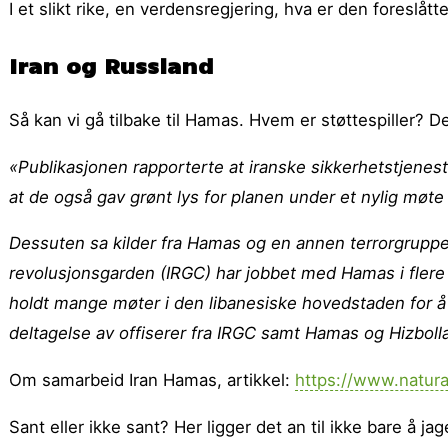
I et slikt rike, en verdensregjering, hva er den foreslåt
Iran og Russland
Så kan vi gå tilbake til Hamas. Hvem er støttespiller? D
«Publikasjonen rapporterte at iranske sikkerhetstjenes
at de også gav grønt lys for planen under et nylig møte 
Dessuten sa kilder fra Hamas og en annen terrorgruppe st
revolusjonsgarden (IRGC) har jobbet med Hamas i flere m
holdt mange møter i den libanesiske hovedstaden for
deltagelse av offiserer fra IRGC samt Hamas og Hizboll
Om samarbeid Iran Hamas, artikkel:
https://www.natur
Sant eller ikke sant? Her ligger det an til ikke bare å j