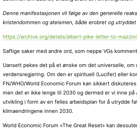
Denne manifestasjonen vil følge av den generelle reak
kristendommen og ateismen, både erobret og utryddet
https://archive.org/details/albert-pike-letter-to-mazzini
Saftige saker med andre ord, som neppe VGs kommenta
Uansett pekes det på et ønske om det universelle, om 
verdensregjering. Om den er spirituell (Lucifer) eller k
FN/WHO/World Economic Forum kan sikkert diskuteres.
men det er ikke lenge til 2030 og dermed er vi inne p
utvikling i form av en felles arbeidsplan for å utrydde 
klimaendringene innen 2030.
World Economic Forum «The Great Reset» kan dessuten