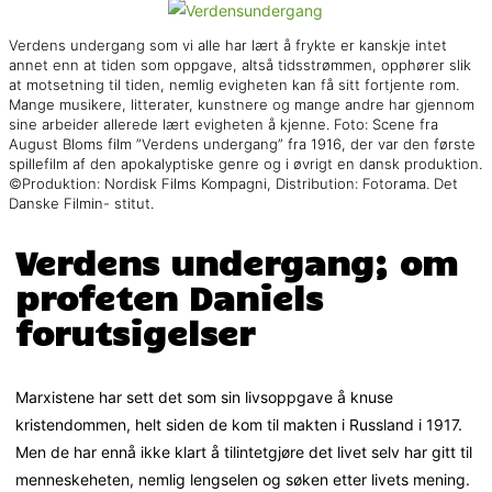
Verdens undergang som vi alle har lært å frykte er kanskje intet
annet enn at tiden som oppgave, altså tidsstrømmen, opphører slik
at motsetning til tiden, nemlig evigheten kan få sitt fortjente rom.
Mange musikere, litterater, kunstnere og mange andre har gjennom
sine arbeider allerede lært evigheten å kjenne. Foto: Scene fra
August Bloms film ”Verdens undergang” fra 1916, der var den første
spillefilm af den apokalyptiske genre og i øvrigt en dansk produktion.
©Produktion: Nordisk Films Kompagni, Distribution: Fotorama. Det
Danske Filmin- stitut.
Verdens undergang; om
profeten Daniels
forutsigelser
Marxistene har sett det som sin livsoppgave å knuse
kristendommen, helt siden de kom til makten i Russland i 1917.
Men de har ennå ikke klart å tilintetgjøre det livet selv har gitt til
menneskeheten, nemlig lengselen og søken etter livets mening.