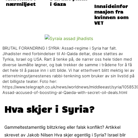
nærmiljøet
i Gaza
Innsideinfor
masjon fra
kvinnen som
VET
BRUTAL FORANDRING I SYRIA: Assad-regime i Syria har falt.
Jihadister med forbindelser til Al-Qaida deltar, disse støttes av
Tyrkia, Israel og USA. Rart å tenke på, de narrer oss hele tiden med
diverse lavmålte løgner, og bak trekker de samme i trådene for å få
det hele til å passe inn i sitt bilde. Vi har etterhvert blitt mektig lei av
etterretningstjenestenes rabbi-tenkning som bruker av sin livstid på
det billigste teater. Foto her:
https://www.telegraph.co.uk/news/worldnews/middleeast/syria/1058539
Assad-accused-of-boosting-al-Qaeda-with-secret-oil-deals.html
Hva skjer i Syria?
Gammeltestamentlig blitzkrieg eller falsk konflikt? Artikkel
skrevet av Jakob Nilsen Hva skjer egentlig i Syria? Israel blir