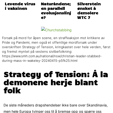
Levende virus
Naturåndene;
Silverstein
i vaksinen
en parallell
ønsket å
evolusjonslinj
demolere
e?
WTC 7
Forsøk på mord for åpen scene, en straffeaksjon mot kritikere av
Pride og Pandemi, men også et offentlige mordforsøk under
overskriften Strategy of Tension, kringkastet over hele verden, først
og fremst myntet på vestens sivilbefolkning:
https://www.smh.com.au/national/nsw/christian-leader-stabbed-
during-mass-in-wakeley-20240415-p5fk25.html
Strategy of Tension: Å la
demonene herje blant
folk
De siste måneders drapshendelser ikke bare over Skandinavia,
men hele Europa tvinger oss til å bremse opp og spørre oss