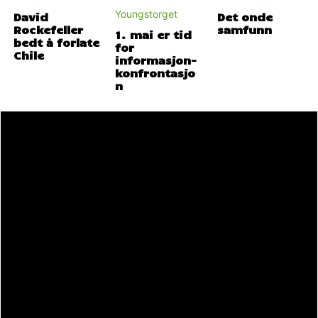
David
Det onde
Rockefeller
samfunn
1. mai er tid
bedt å forlate
for
Chile
informasjon-
konfrontasjo
n