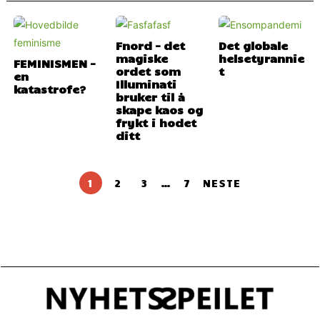
Fnord – det
Det globale
magiske
helsetyrannie
FEMINISMEN –
ordet som
t
en
Illuminati
katastrofe?
bruker til å
skape kaos og
frykt i hodet
ditt
1
2
3
…
7
NESTE