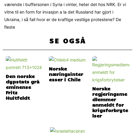
værende i buffersonen i Syria i vinter, heter det hos NRK. Er vi
vitne til en form for invasjon a la det Russland har gjort i
Ukraina, i så fall hvor er de kraftige vestlige protestene? De
fleste
SE OGSÅ
Norske
næringsinter
Den norske
esser i Chile
dypstats grå
eminense
Norske
Fritz
regjeringsme
Huitfeldt
dlemmer
anmeldt for
krigsforbryte
lser