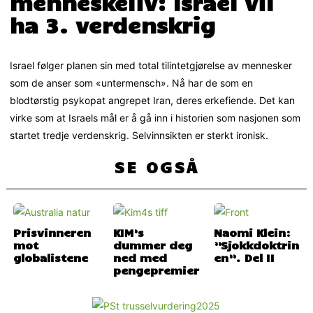
menneskeliv: Israel vil
ha 3. verdenskrig
Israel følger planen sin med total tilintetgjørelse av mennesker
som de anser som «untermensch». Nå har de som en
blodtørstig psykopat angrepet Iran, deres erkefiende. Det kan
virke som at Israels mål er å gå inn i historien som nasjonen som
startet tredje verdenskrig. Selvinnsikten er sterkt ironisk.
SE OGSÅ
Prisvinneren
KIM’s
Naomi Klein:
mot
dummer deg
”Sjokkdoktrin
globalistene
ned med
en”. Del II
pengepremier