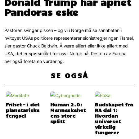
Donald Trump har åpnet
Pandoras eske
Pastoren svinger pisken – og vi i Norge må se sannheten i
hvitøyet USAs politikere representerer sionistregjeringen i Israel,
sier pastor Chuck Baldwin. Å være alliert eller ikke alliert med
USA, det er spørsmålet for oss i Norge nå. Resten av Europa
bør også foreta en vurdering.
SE OGSÅ
Frihet – i det
Human 2.0:
Budskapet fra
planetariske
Menneskehet
RA del 1:
fengsel
ens store
Hvordan
splitt
universet
virkelig
fungerer