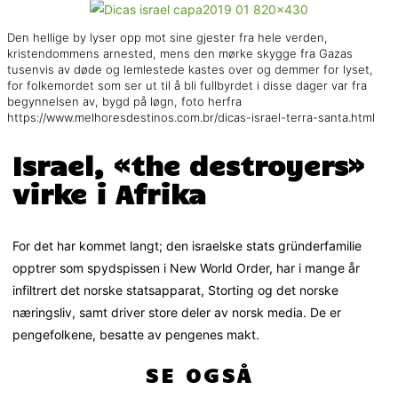
Den hellige by lyser opp mot sine gjester fra hele verden,
kristendommens arnested, mens den mørke skygge fra Gazas
tusenvis av døde og lemlestede kastes over og demmer for lyset,
for folkemordet som ser ut til å bli fullbyrdet i disse dager var fra
begynnelsen av, bygd på løgn, foto herfra
https://www.melhoresdestinos.com.br/dicas-israel-terra-santa.html
Israel, «the destroyers»
virke i Afrika
For det har kommet langt; den israelske stats gründerfamilie
opptrer som spydspissen i New World Order, har i mange år
infiltrert det norske statsapparat, Storting og det norske
næringsliv, samt driver store deler av norsk media. De er
pengefolkene, besatte av pengenes makt.
SE OGSÅ