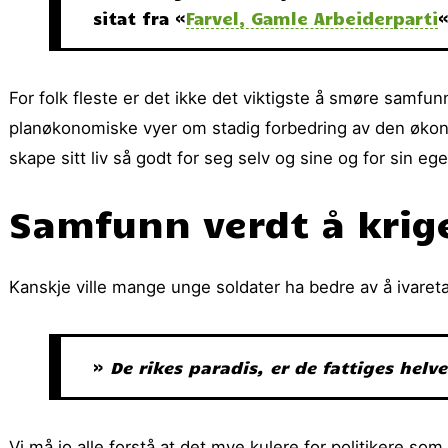
sitat fra «
Farvel, Gamle Arbeiderparti
«
For folk fleste er det ikke det viktigste å smøre samfu
planøkonomiske vyer om stadig forbedring av den økono
skape sitt liv så godt for seg selv og sine og for sin e
Samfunn verdt å krige
Kanskje ville mange unge soldater ha bedre av å ivareta
»
De rikes paradis, er de fattiges helve
Vi må jo alle forstå at det mye kulere for politikere s