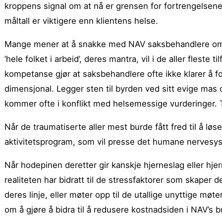
kroppens signal om at nå er grensen for fortrengelsene
måltall er viktigere enn klientens helse.
Mange mener at å snakke med NAV saksbehandlere om sl
’hele folket i arbeid’, deres mantra, vil i de aller fleste
kompetanse gjør at saksbehandlere ofte ikke klarer å f
dimensjonal. Legger sten til byrden ved sitt evige mas o
kommer ofte i konflikt med helsemessige vurderinger. T
Når de traumatiserte aller mest burde fått fred til å løs
aktivitetsprogram, som vil presse det humane nervesyst
Når hodepinen deretter gir kanskje hjerneslag eller hj
realiteten har bidratt til de stressfaktorer som skaper d
deres linje, eller møter opp til de utallige unyttige møte
om å gjøre å bidra til å redusere kostnadsiden i NAV’s b