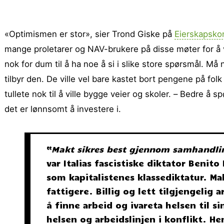
«Optimismen er stor», sier Trond Giske på
Eierskapsko
mange proletarer og NAV-brukere på disse møter for å vu
nok for dum til å ha noe å si i slike store spørsmål. M
tilbyr den. De ville vel bare kastet bort pengene på fol
tullete nok til å ville bygge veier og skoler. – Bedre å 
det er lønnsomt å investere i.
“
Makt sikres best gjennom samhandlin
var Italias fascistiske diktator Benit
som kapitalistenes klassediktatur. Mak
fattigere. Billig og lett tilgjengelig 
å finne arbeid og ivareta helsen til 
helsen og arbeidslinjen i konflikt. Hen