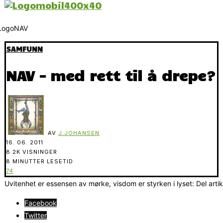
SAMFUNN
NAV – med rett til å drepe?
AV
J.JOHANSEN
16. 06. 2011
8.2K VISNINGER
8 MINUTTER LESETID
74
Uvitenhet er essensen av mørke, visdom er styrken i lyset: Del arti
Facebook
Twitter