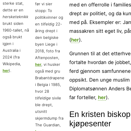
sterke stat,
før vi sier
med en offerrolle i famil
dette er en
stopp: To
drept av politiet, og da k
hersketeknikk
politikvinner og
med på. Eksempler er: Ja
brukt siden
en
tilfeldig
22-
1960-tallet, nå
massakren sitt eget liv, på
åring drept i
også brukt
den belgiske
(
her
).
igjen i
byen Liege i
Australia i
2018, foto fra
Grunnen til at det etterhv
2024 (fra
Aftenposten,
fortalte hvordan de jobbe
Wikipedia,
her
, vi husker
her
).
ferd gjennom samfunnene;
også med gru
Brabantdrapene
oppsikt. Den unge muslim 
i Belgia i 1985,
Diplomatsønnen Anders Be
hvor 28
far forteller,
her
).
tilfeldige
sivile
ble drept,
utsnitt
En kristen bisko
skjermdump fra
kjøpesenter
The Guardian,