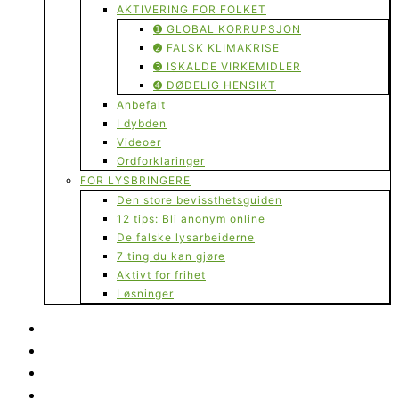
AKTIVERING FOR FOLKET
➊ GLOBAL KORRUPSJON
➋ FALSK KLIMAKRISE
➌ ISKALDE VIRKEMIDLER
➍ DØDELIG HENSIKT
Anbefalt
I dybden
Videoer
Ordforklaringer
FOR LYSBRINGERE
Den store bevissthetsguiden
12 tips: Bli anonym online
De falske lysarbeiderne
7 ting du kan gjøre
Aktivt for frihet
Løsninger