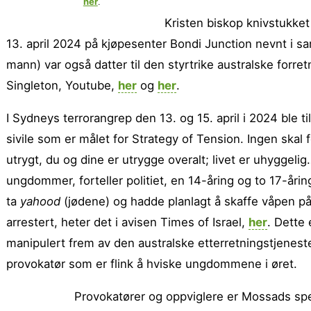
her
.
Kristen biskop knivstukket
13. april 2024 på kjøpesenter Bondi Junction nevnt i s
mann) var også datter til den styrtrike australske fo
Singleton, Youtube,
her
og
her
.
I Sydneys terrorangrep den 13. og 15. april i 2024 ble til
sivile som er målet for Strategy of Tension. Ingen skal 
utrygt, du og dine er utrygge overalt; livet er uhygge
ungdommer, forteller politiet, en 14-åring og to 17-åri
ta
yahood
(jødene) og hadde planlagt å skaffe våpen på 
arrestert, heter det i avisen Times of Israel,
her
. Dette
manipulert frem av den australske etterretningstjenes
provokatør som er flink å hviske ungdommene i øret.
Provokatører og oppviglere er Mossads spes