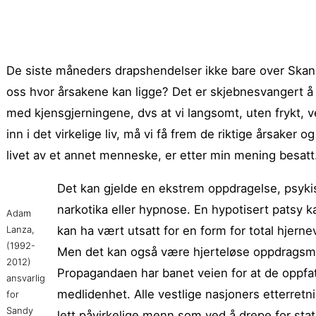
De siste måneders drapshendelser ikke bare over Skand
oss hvor årsakene kan ligge? Det er skjebnesvangert å la
med kjensgjerningene, dvs at vi langsomt, uten frykt, v
inn i det virkelige liv, må vi få frem de riktige årsaker 
livet av et annet menneske, er etter min mening besatt
Det kan gjelde en ekstrem oppdragelse, psyk
narkotika eller hypnose. En hypotisert patsy 
Adam
Lanza,
kan ha vært utsatt for en form for total hjer
(1992-
Men det kan også være hjerteløse oppdragsmor
2012)
Propagandaen har banet veien for at de oppf
ansvarlig
medlidenhet. Alle vestlige nasjoners etterretni
for
Sandy
lett påvirkelige menn som ved å drepe for sta