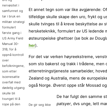
nervøsitet i
Et annet tegn som var like avgjørende: Ofr
samfunnet og
tar i bruk en
tilfeldige skulle skape den uro, frykt og
militær strategi
skulle tvinges til å kreve beskyttelse av 
formulert
hersketeknikk, formulert av US ledende mi
første gang i
østeuropeiske ghettoer (se bok av Dougl
US Army Field
Manual 30-
her
).
31B, for å
oppnå kontroll
For det var verken høyreekstreme, venstre
over
som sto bakerst og trakk i trådene, men d
befolkningene,
etterretningstjeneste samarbeider, hove
som etter
iscenesatte
Zealand og Australia, mens de europeiske
overfall med
også Norge. Øverst oppe står Mossad og 
dødelig utgang
skulle bli
De har fulgt den samme st
tvunget til å
patsyer
, dvs unge, lett ma
rope på den
De gir seg ikke