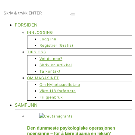
FORSIDEN
INNLOGGING
Logg inn
Registrer (Gratis)
TIPS OSS
Vet du noe?
Skriv en artikkel
Ta kontakt
OM MAGASINET
Om Nyhetsspeilet.no
Våre 118 forfattere
Fri gjenbruk
SAMFUNN
Den dummeste psykologiske operasjonen
noensinne – for å lære Spania en lekse?