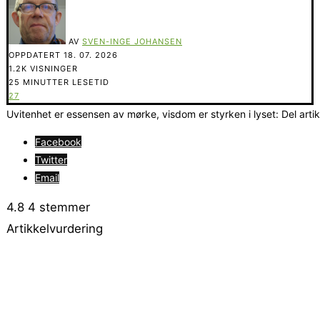
AV
SVEN-INGE JOHANSEN
OPPDATERT
18. 07. 2026
1.2K VISNINGER
25 MINUTTER LESETID
27
Uvitenhet er essensen av mørke, visdom er styrken i lyset: Del arti
Facebook
Twitter
Email
4.8
4
stemmer
Artikkelvurdering