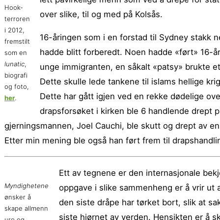
Hook-
over slike, til og med på Kolsås.
terroren
i 2012,
16-åringen som i en forstad til Sydney stakk ne
fremstilt
hadde blitt forberedt. Noen hadde «ført» 16-åri
som en
lunatic
,
unge immigranten, en såkalt «patsy» brukte et 
biografi
Dette skulle lede tankene til islams hellige kri
og foto,
Dette har gått igjen ved en rekke dødelige ove
her
.
drapsforsøket i kirken ble 6 handlende drept p
gjerningsmannen, Joel Cauchi, ble skutt og drept av en 
Etter min mening ble også han ført frem til drapshandli
Ett av tegnene er den internasjonale bekj
Myndighetene
oppgave i slike sammenheng er å vrir ut alt
ønsker å
den siste dråpe har tørket bort, slik at sa
skape allmenn
siste hjørnet av verden. Hensikten er å sk
uro og