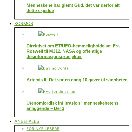
Menneskene har glemt Gud, det var derfor alt
dette skjedde
KOSMOS
Direktivet om ET/UFO-hemmeligholdelse: Fra
Roswell til MJ12, NASA og offentlige
desinformasjonsprosjekter
Artemis II: Det var en gang 10 gaver til sannheten
Utenomjordisk infiltrasjon i menneskehetens
anliggende – Del 3
ANBEFALES
FOR NYE LESERE