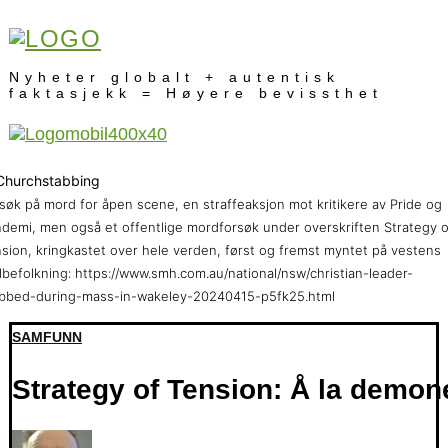
Nyheter globalt + autentisk
faktasjekk = Høyere bevissthet
søk på mord for åpen scene, en straffeaksjon mot kritikere av Pride og
demi, men også et offentlige mordforsøk under overskriften Strategy o
sion, kringkastet over hele verden, først og fremst myntet på vestens
ilbefolkning: https://www.smh.com.au/national/nsw/christian-leader-
bbed-during-mass-in-wakeley-20240415-p5fk25.html
SAMFUNN
Strategy of Tension: Å la demone