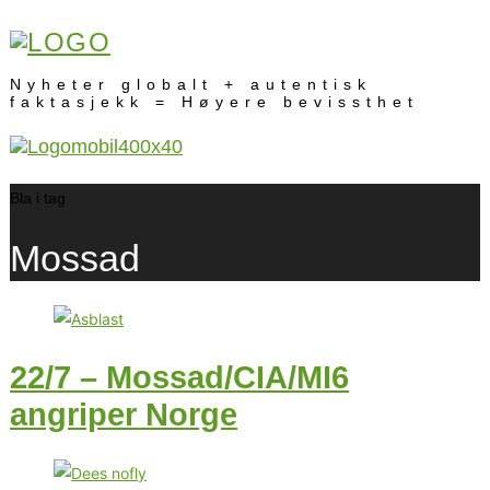
Nyheter globalt + autentisk
faktasjekk = Høyere bevissthet
Bla i tag
Mossad
22/7 – Mossad/CIA/MI6
angriper Norge