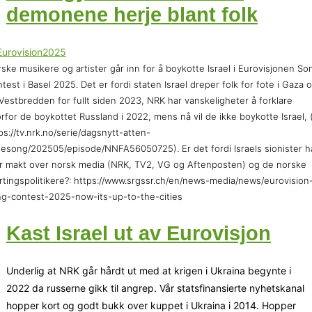
demonene herje blant folk
ske musikere og artister går inn for å boykotte Israel i Eurovisjonen So
test i Basel 2025. Det er fordi staten Israel dreper folk for fote i Gaza 
Vestbredden for fullt siden 2023, NRK har vanskeligheter å forklare
rfor de boykottet Russland i 2022, mens nå vil de ikke boykotte Israel, 
ps://tv.nrk.no/serie/dagsnytt-atten-
sesong/202505/episode/NNFA56050725). Er det fordi Israels sionister h
r makt over norsk media (NRK, TV2, VG og Aftenposten) og de norske
rtingspolitikere?: https://www.srgssr.ch/en/news-media/news/eurovision
g-contest-2025-now-its-up-to-the-cities
Kast Israel ut av Eurovisjon
Underlig at NRK går hårdt ut med at krigen i Ukraina begynte i
2022 da russerne gikk til angrep. Vår statsfinansierte nyhetskanal
hopper kort og godt bukk over kuppet i Ukraina i 2014. Hopper