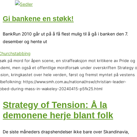
Gi bankene en støkk!
BankRun 2010 går ut på å få flest mulig til å gå i banken den 7.
desember og hente ut
søk på mord for åpen scene, en straffeaksjon mot kritikere av Pride og
demi, men også et offentlige mordforsøk under overskriften Strategy o
sion, kringkastet over hele verden, først og fremst myntet på vestens
ilbefolkning: https://www.smh.com.au/national/nsw/christian-leader-
bbed-during-mass-in-wakeley-20240415-p5fk25.html
Strategy of Tension: Å la
demonene herje blant folk
De siste måneders drapshendelser ikke bare over Skandinavia,