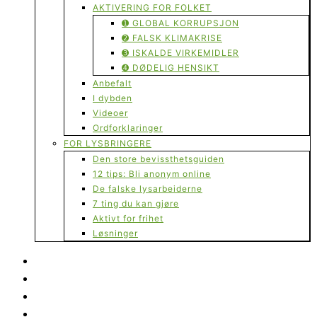
AKTIVERING FOR FOLKET
➊ GLOBAL KORRUPSJON
➋ FALSK KLIMAKRISE
➌ ISKALDE VIRKEMIDLER
➍ DØDELIG HENSIKT
Anbefalt
I dybden
Videoer
Ordforklaringer
FOR LYSBRINGERE
Den store bevissthetsguiden
12 tips: Bli anonym online
De falske lysarbeiderne
7 ting du kan gjøre
Aktivt for frihet
Løsninger