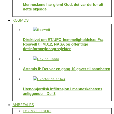
Menneskene har glemt Gud, det var derfor alt
dette skjedde
KOSMOS
Direktivet om ET/UFO-hemmeligholdelse: Fra
Roswell til MJ12, NASA og offentlige
desinformasjonsprosjekter
Artemis II: Det var en gang 10 gaver til sannheten
Utenomjordisk infiltrasjon i menneskehetens
anliggende – Del 3
ANBEFALES
FOR NYE LESERE