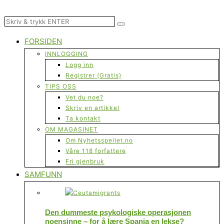
FORSIDEN
INNLOGGING
Logg inn
Registrer (Gratis)
TIPS OSS
Vet du noe?
Skriv en artikkel
Ta kontakt
OM MAGASINET
Om Nyhetsspeilet.no
Våre 118 forfattere
Fri gjenbruk
SAMFUNN
Den dummeste psykologiske operasjonen
noensinne – for å lære Spania en lekse?