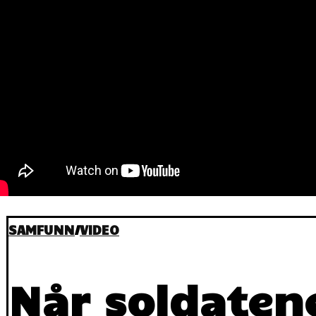
SAMFUNN
/
VIDEO
Når soldatene