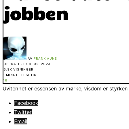
jobben
AV
FRANK AUNE
OPPDATERT
08. 02. 2023
6.9K VISNINGER
1 MINUTT LESETID
18
Uvitenhet er essensen av mørke, visdom er styrken i 
Facebook
Twitter
Email