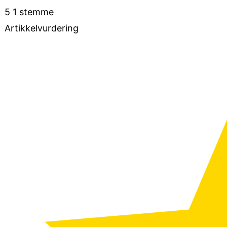
5
1
stemme
Artikkelvurdering