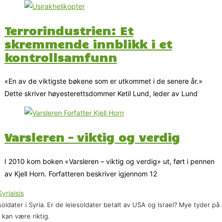
Terrorindustrien: Et
skremmende innblikk i et
kontroll­samfunn
«En av de viktigste bøkene som er utkommet i de senere år.»
Dette skriver høyesterettsdommer Ketil Lund, leder av Lund
Varsleren – viktig og verdig
I 2010 kom boken «Varsleren – viktig og verdig» ut, ført i pennen
av Kjell Horn. Forfatteren beskriver igjennom 12
soldater i Syria. Er de leiesoldater betalt av USA og Israel? Mye tyder på 
 kan være riktig.