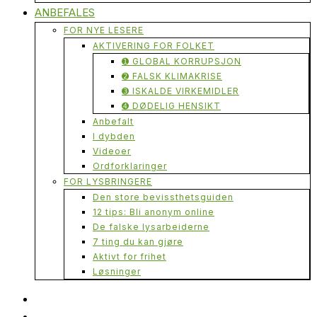
ANBEFALES
FOR NYE LESERE
AKTIVERING FOR FOLKET
➊ GLOBAL KORRUPSJON
➋ FALSK KLIMAKRISE
➌ ISKALDE VIRKEMIDLER
➍ DØDELIG HENSIKT
Anbefalt
I dybden
Videoer
Ordforklaringer
FOR LYSBRINGERE
Den store bevissthetsguiden
12 tips: Bli anonym online
De falske lysarbeiderne
7 ting du kan gjøre
Aktivt for frihet
Løsninger