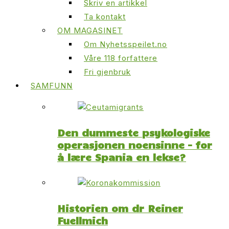
Skriv en artikkel
Ta kontakt
OM MAGASINET
Om Nyhetsspeilet.no
Våre 118 forfattere
Fri gjenbruk
SAMFUNN
Den dummeste psykologiske
operasjonen noensinne – for
å lære Spania en lekse?
Historien om dr Reiner
Fuellmich