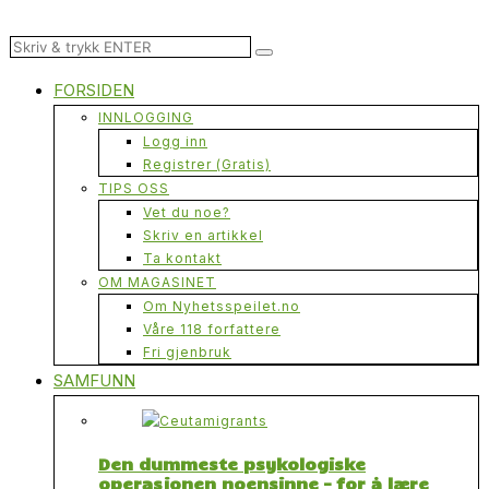
FORSIDEN
INNLOGGING
Logg inn
Registrer (Gratis)
TIPS OSS
Vet du noe?
Skriv en artikkel
Ta kontakt
OM MAGASINET
Om Nyhetsspeilet.no
Våre 118 forfattere
Fri gjenbruk
SAMFUNN
Den dummeste psykologiske
operasjonen noensinne – for å lære