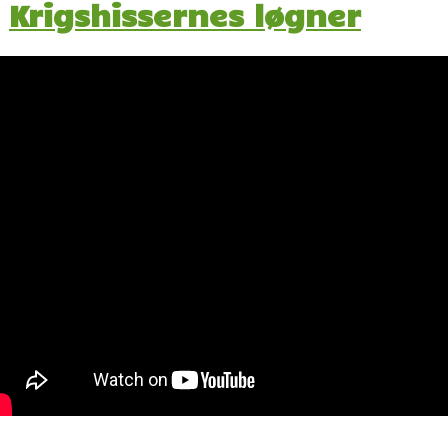
Krigshissernes løgner