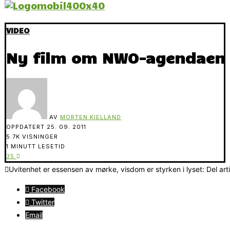
VIDEO
Ny film om NWO-agendaen
AV
MORTEN KIELLAND
OPPDATERT
25. 09. 2011
5.7K VISNINGER
1 MINUTT LESETID
35
Uvitenhet er essensen av mørke, visdom er styrken i lyset: Del art
Facebook
Twitter
Email