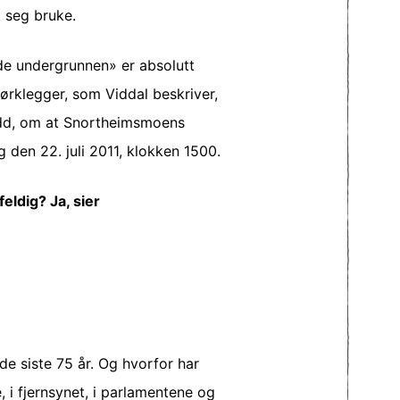
t seg bruke.
de undergrunnen» er absolutt
mørklegger, som Viddal beskriver,
jedd, om at Snortheimsmoens
den 22. juli 2011, klokken 1500.
lfeldig? Ja, sier
de siste 75 år. Og hvorfor har
, i fjernsynet, i parlamentene og