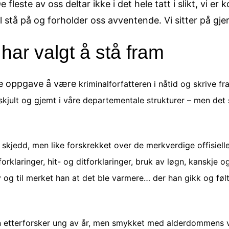
fleste av oss deltar ikke i det hele tatt i slikt, vi er 
l stå på og forholder oss avventende. Vi sitter på gje
 har valgt å stå fram
e oppgave å være
kriminalforfatteren i nåtid og skrive fr
jult og gjemt i våre departementale strukturer – men det sk
skjedd, men like forskrekket over de merkverdige offisiell
orklaringer, hit- og ditforklaringer, bruk av løgn, kanskje 
v og til merket han at det ble varmere… der han gikk og føl
n etterforsker ung av år, men smykket med alderdommens v