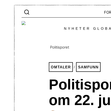
FO
NYHETER GLOBA
Politisporet
OMTALER
/
SAMFUNN
Politisp
om 22. jul