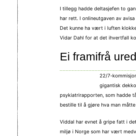
I tillegg hadde deltasjefen to ga
har rett. I onlineutgaven av avisa
Det kunne ha vært i luften klokke
Vidar Dahl for at det ihvertfall 
Ei framifrå ured
22/7-kommisjons
gigantisk dekko
psykiatrirapporten, som hadde t
bestille til å gjøre hva man mått
Viddal har evnet å gripe fatt i d
miljø i Norge som har vært medvi