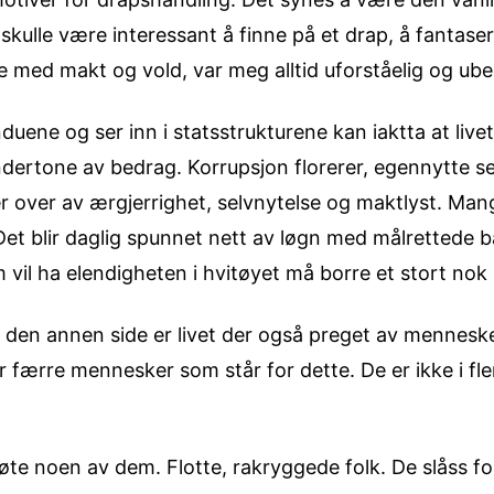
t skulle være interessant å finne på et drap, å fantase
ed makt og vold, var meg alltid uforståelig og ubeg
uene og ser inn i statsstrukturene kan iaktta at live
ndertone av bedrag. Korrupsjon florerer, egennytte se
 over av ærgjerrighet, selvnytelse og maktlyst. Mange 
Det blir daglig spunnet nett av løgn med målrettede b
m vil ha elendigheten i hvitøyet må borre et stort nok 
På den annen side er livet der også preget av mennes
færre mennesker som står for dette. De er ikke i fler
øte noen av dem. Flotte, rakryggede folk. De slåss for