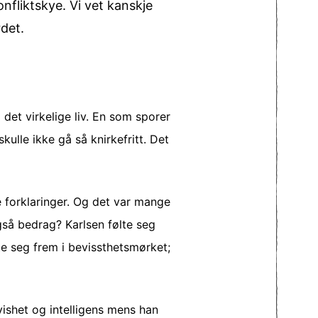
konfliktskye. Vi vet kanskje
rdet.
a det virkelige liv. En som sporer
ulle ikke gå så knirkefritt. Det
e forklaringer. Og det var mange
også bedrag? Karlsen følte seg
te seg frem i bevissthetsmørket;
ishet og intelligens mens han