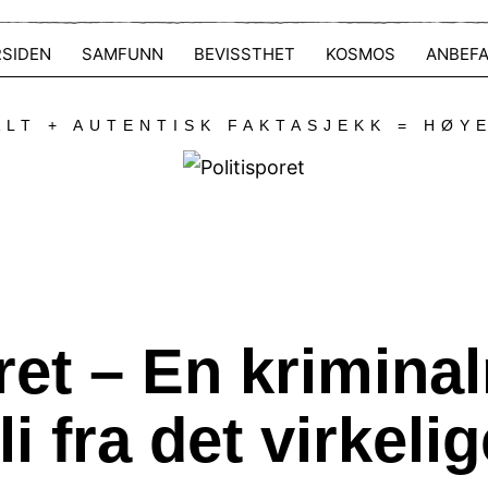
RSIDEN
SAMFUNN
BEVISSTHET
KOSMOS
ANBEFA
LT + AUTENTISK FAKTASJEKK = HØY
oret – En krimin
i fra det virkelig