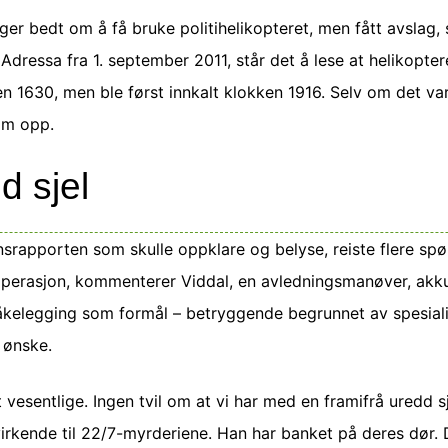
nger bedt om å få bruke politihelikopteret, men fått avslag, 
 Adressa fra 1. september 2011, står det å lese at helikopter
n 1630, men ble først innkalt klokken 1916. Selv om det var 
kom opp.
d sjel
rapporten som skulle oppklare og belyse, reiste flere spø
perasjon, kommenterer Viddal, en avledningsmanøver, akk
åkelegging som formål – betryggende begrunnet av spesial
e ønske.
et vesentlige. Ingen tvil om at vi har med en framifrå uredd 
rkende til 22/7-myrderiene. Han har banket på deres dør. D