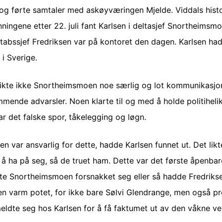
og førte samtaler med askøyværingen Mjelde. Viddals histori
ingene etter 22. juli fant Karlsen i deltasjef Snortheimsmoe
stabssjef Fredriksen var på kontoret den dagen. Karlsen ha
i Sverige.
 likte ikke Snortheimsmoen noe særlig og lot kommunikasjo
mende advarsler. Noen klarte til og med å holde politihel
r det falske spor, tåkelegging og løgn.
en var ansvarlig for dette, hadde Karlsen funnet ut. Det likt
å ha på seg, så de truet ham. Dette var det første åpenbare
te Snortheimsmoen forsnakket seg eller så hadde Fredriksen
n varm potet, for ikke bare Sølvi Glendrange, men også pr
ldte seg hos Karlsen for å få faktumet ut av den våkne ve