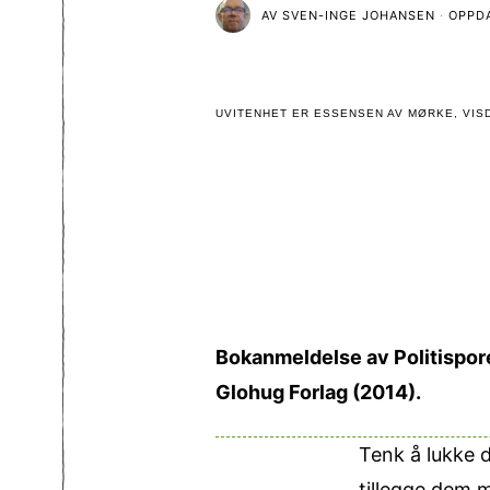
AV
SVEN-INGE JOHANSEN
OPPD
UVITENHET ER ESSENSEN AV MØRKE, VISD
Bokanmeldelse av Politisporet,
Glohug Forlag (2014).
Tenk å lukke d
tillegge dem m