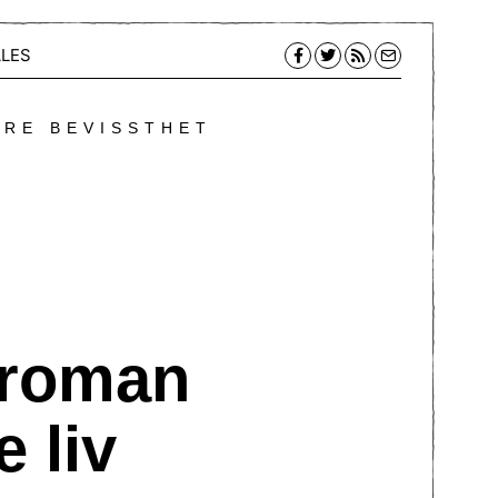
LES
ERE BEVISSTHET
alroman
e liv