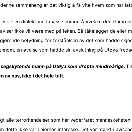
 i denne sammeheng er det viktig å få vite hvem som har lat
gensk – en dialekt med masse humor. Å «vekke den slumren
aviser ikke vil være med på leken. Så tåkelegger de eller 
avgjørende betydning for forståelsen av det som hadde sk
nnom, en øvelse som hadde sin avslutning på Utøya fredag 
segskytende mann på Utøya som drepte mindreårige
. Ti
av oss, ikke i det hele tatt.
lagt alle terrorhendelser som har vederfaret menneskeheten 
m dette ikke var i eiernes interesse. Det var mørkt i avisene