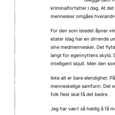
kriminalforfatter i dag. At de
mennesker omgåes hverandre m
For den som istedet åpner vind
etater idag har en dirrende u
sine medmennesker. Det flyter
langt for egennyttens skyld. 
intelligent skjult. Men den so
Ikke alt er bare elendighet. 
menneskelige samfunn. Det er 
folk flest skal få det bedre.
Jeg har vært så heldig å få m