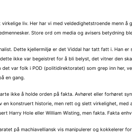
t virkelige liv. Her har vi med veldedighetstroende menn å 
medmennesker. Store ord om media og avisers betydning blek
ist. Dette kjellermiljø er det Viddal har tatt fatt i. Han er 
dette ikke var begeistret for å bli belyst, det vitner den sk
t var folk i POD (politidirektoratet) som grep inn her, vet
 på en gang.
arte ikke å holde orden på fakta. Avhøret eller forhøret s
v en konstruert historie, men rett og slett virkelighet, med 
ruert Harry Hole eller William Wisting, men fakta. Fakta en
atet på machiavelliansk vis manipulerer og kokkelerer for 