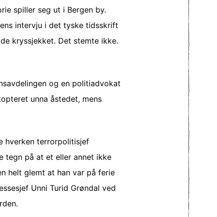
e spiller seg ut i Bergen by.
ns intervju i det tyske tidsskrift
dde kryssjekket. Det stemte ikke.
nsavdelingen og en politiadvokat
ikopteret unna åstedet, mens
e hverken terrorpolitisjef
 tegn på at et eller annet ikke
 helt glemt at han var på ferie
essesjef Unni Turid Grøndal ved
rden.