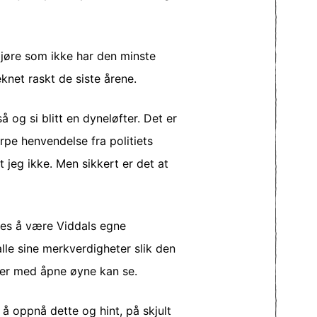
gjøre som ikke har den minste
net raskt de siste årene.
så og si blitt en dyneløfter. Det er
arpe henvendelse fra politiets
 jeg ikke. Men sikkert er det at
ynes å være Viddals egne
alle sine merkverdigheter slik den
hver med åpne øyne kan se.
å oppnå dette og hint, på skjult