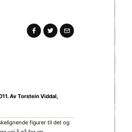
011. Av Torstein Viddal,
kelignende figurer til det og
ge vei å gå for en