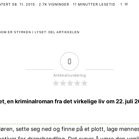
ATERT
08. 11. 2015
2.7K VISNINGER
11 MINUTTER LESETID
1
OM ER STYRKEN I LYSET: DEL ARTIKKELEN
0
Artikkelvurdering
 en kriminalroman fra det virkelige liv om 22. juli 2
øren, sette seg ned og finne på et plott, lage mennes
otiver for drapshandling. Det synes å være den vanli