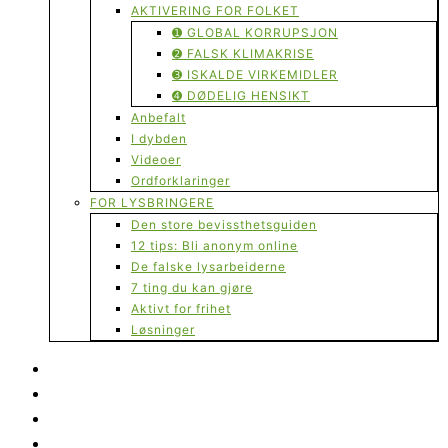
AKTIVERING FOR FOLKET
➊ GLOBAL KORRUPSJON
➋ FALSK KLIMAKRISE
➌ ISKALDE VIRKEMIDLER
➍ DØDELIG HENSIKT
Anbefalt
I dybden
Videoer
Ordforklaringer
FOR LYSBRINGERE
Den store bevissthetsguiden
12 tips: Bli anonym online
De falske lysarbeiderne
7 ting du kan gjøre
Aktivt for frihet
Løsninger