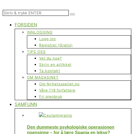
FORSIDEN
INNLOGGING
Logg inn
Registrer (Gratis)
TIPS OSS
Vet du noe?
Skriv en artikkel
Ta kontakt
OM MAGASINET
Om Nyhetsspeilet.no
Våre 118 forfattere
Fri gjenbruk
SAMFUNN
Den dummeste psykologiske operasjonen
noensinne – for å lære Spania en lekse?