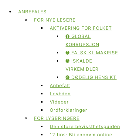
ANBEFALES
FOR NYE LESERE
AKTIVERING FOR FOLKET
➊ GLOBAL
KORRUPSJON
➋ FALSK KLIMAKRISE
➌ ISKALDE
VIRKEMIDLER
➍ DØDELIG HENSIKT
Anbefalt
I dybden
Videoer
Ordforklaringer
FOR LYSBRINGERE
Den store bevissthetsguiden
12 tips: Bli anonym online