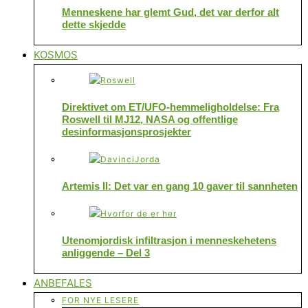
Menneskene har glemt Gud, det var derfor alt
dette skjedde
KOSMOS
Direktivet om ET/UFO-hemmeligholdelse: Fra
Roswell til MJ12, NASA og offentlige
desinformasjonsprosjekter
Artemis II: Det var en gang 10 gaver til sannheten
Utenomjordisk infiltrasjon i menneskehetens
anliggende – Del 3
ANBEFALES
FOR NYE LESERE