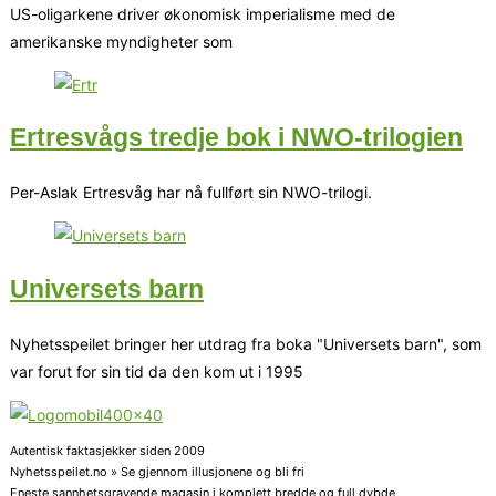
US-oligarkene driver økonomisk imperialisme med de
amerikanske myndigheter som
Ertresvågs tredje bok i NWO-trilogien
Per-Aslak Ertresvåg har nå fullført sin NWO-trilogi.
Universets barn
Nyhetsspeilet bringer her utdrag fra boka "Universets barn", som
var forut for sin tid da den kom ut i 1995
Autentisk faktasjekker siden 2009
Nyhetsspeilet.no » Se gjennom illusjonene og bli fri
Eneste sannhetsgravende magasin i komplett bredde og full dybde