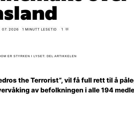
sland
. 07. 2026
1 MINUTT LESETID
1
OM ER STYRKEN I LYSET: DEL ARTIKKELEN
ros the Terrorist”, vil få full rett til å p
ervåking av befolkningen i alle 194 med