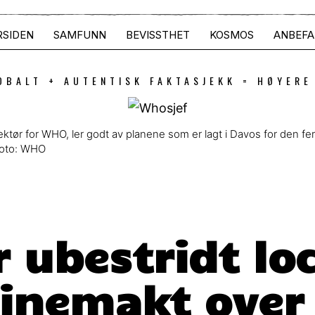
RSIDEN
SAMFUNN
BEVISSTHET
KOSMOS
ANBEFA
OBALT + AUTENTISK FAKTASJEKK = HØYERE
ør for WHO, ler godt av planene som er lagt i Davos for den f
Foto: WHO
 ubestridt l
inemakt over 