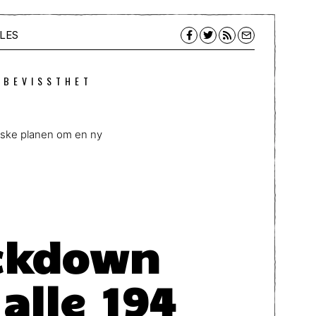
LES
 BEVISSTHET
erske planen om en ny
ockdown
alle 194