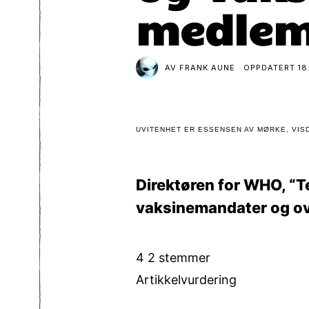
medlem
AV
FRANK AUNE
OPPDATERT
18
UVITENHET ER ESSENSEN AV MØRKE, VISD
Direktøren for WHO, “Ted
vaksinemandater og ov
4
2
stemmer
Artikkelvurdering