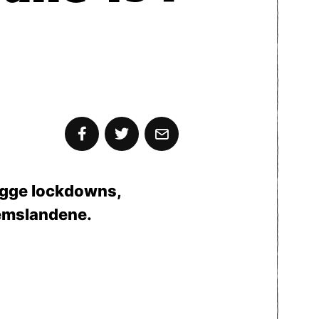
ålegge lockdowns,
lemslandene.