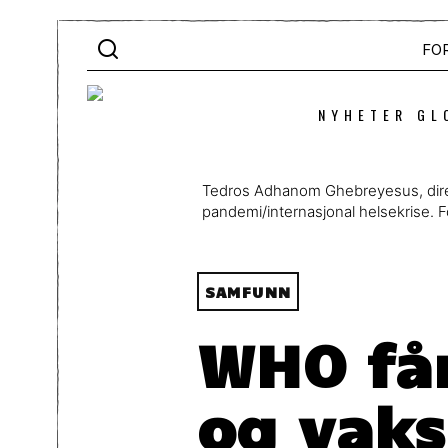
FO
NYHETER GL
Tedros Adhanom Ghebreyesus, direkt
pandemi/internasjonal helsekrise. 
SAMFUNN
WHO får
og vaks