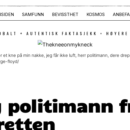
RSIDEN
SAMFUNN
BEVISSTHET
KOSMOS
ANBEFA
OBALT + AUTENTISK FAKTASJEKK = HØYERE
er et kne på min nakke, jeg får ikke luft, herr politimann, dere dre
ge-floyd/
g politimann f
retten