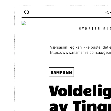
FO
NYHETER GL
Værsåsnill, jeg kan ikke puste, det 
https://www.mamamia.com.au/geor
SAMFUNN
Voldeli
av Ting