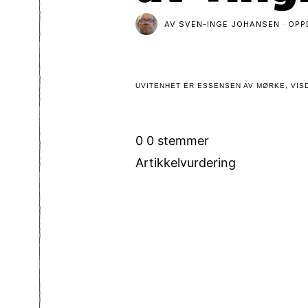
AV
SVEN-INGE JOHANSEN
OPP
UVITENHET ER ESSENSEN AV MØRKE, VISD
0
0
stemmer
Artikkelvurdering