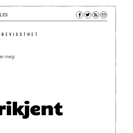
LES
 BEVISSTHET
per meg:
rikjent