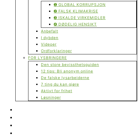
➊ GLOBAL KORRUPSJON
➋ FALSK KLIMAKRISE
➌ ISKALDE VIRKEMIDLER
➍ DØDELIG HENSIKT
Anbefalt
I dybden
Videoer
Ordforklaringer
FOR LYSBRINGERE
Den store bevissthetsguiden
12 tips: Bli anonym online
De falske lysarbeiderne
7 ting du kan gjøre
Aktivt for frihet
Løsninger