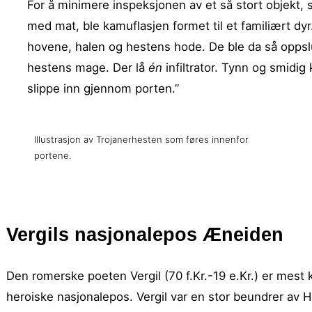
For å minimere inspeksjonen av et så stort objekt, 
med mat, ble kamuflasjen formet til et familiært d
hovene, halen og hestens hode. De ble da så oppslukt
hestens mage. Der lå
én
infiltrator. Tynn og smidig
slippe inn gjennom porten.”
Illustrasjon av Trojanerhesten som føres innenfor
portene.
Vergils nasjonalepos Æneiden
Den romerske poeten Vergil (70 f.Kr.-19 e.Kr.) er mest k
heroiske nasjonalepos. Vergil var en stor beundrer av 