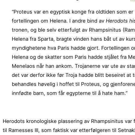
“Proteus var en egyptisk konge fra oldtiden som er m
fortellingen om Helena. I andre bind av
Herodots his
tronen, og ble selv etterfulgt av Rhamp­sinitus (Ram
Helena fra Sparta, bragte vinden hans båt ut av kurs
myndighetene hva Paris hadde gjort. Fortellingen o
Helena og de skatter som Paris hadde stjålet fra Me
Menelaos når han ankom. Trojanerne var ute av stan
det var derfor ikke før Troja hadde blitt beseiret at
behandles høvelig i hoffet til Proteus, og gjenfor
innfødte barn, som får egypterne til å hate ham.”
Herodots kronologiske plassering av Rhampsinitus var fe
til Ramesses III, som faktisk var etterfølgeren til Setnak