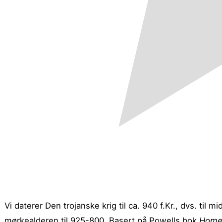
Vi daterer Den trojanske krig til ca. 940 f.Kr., dvs. til
mørkealderen til 925-800. Basert på Powells bok
Home