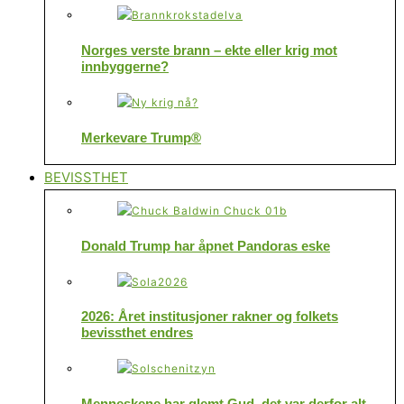
Norges verste brann – ekte eller krig mot
innbyggerne?
Merkevare Trump®
BEVISSTHET
Donald Trump har åpnet Pandoras eske
2026: Året institusjoner rakner og folkets
bevissthet endres
Menneskene har glemt Gud, det var derfor alt