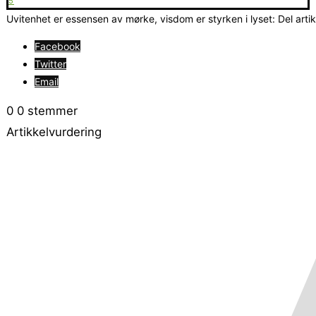
5
Uvitenhet er essensen av mørke, visdom er styrken i lyset: Del arti
Facebook
Twitter
Email
0
0
stemmer
Artikkelvurdering