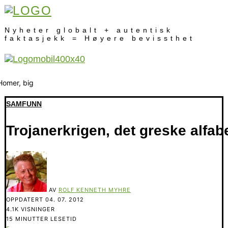
Nyheter globalt + autentisk
faktasjekk = Høyere bevissthet
SAMFUNN
Trojanerkrigen, det greske alfa
AV
ROLF KENNETH MYHRE
OPPDATERT
04. 07. 2012
4.1K VISNINGER
15 MINUTTER LESETID