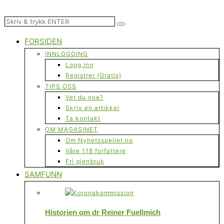
FORSIDEN
INNLOGGING
Logg inn
Registrer (Gratis)
TIPS OSS
Vet du noe?
Skriv en artikkel
Ta kontakt
OM MAGASINET
Om Nyhetsspeilet.no
Våre 118 forfattere
Fri gjenbruk
SAMFUNN
Historien om dr Reiner Fuellmich