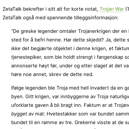
ZetaTalk bekrefter i sitt alt for korte notat,
Trojan War
(1
ZetaTalk også med spennende tilleggsinformasjon:
“De greske legender omtaler Trojanerkrigen der en k
sted for å befri henne. Har dette skjedd? Ja, dette 
ikke
det begjærte objektet i denne krigen, et faktu
tjeneste­piker, som ble holdt strengt i fangenskap s
annonserte høyt før, under og etter slaget at det v
høre noe annet, skrev de dette ned.
Ifølge legenden ble Troja med hell invadert da en ga
byen. Gitt krigen, var innbyggerne av Troja naturlig
uforklarte gaven å bli bragt inn. Faktum er at Troja
bygget
av mat: Hvetestakker som var bundet sammen,
bundet til en ramme av tre. Grekerne visste at de s