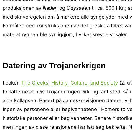
produk­sjonen av
Iliaden
og
Odysséen
til ca. 800 f.Kr.;
med skriveregelen om å markere alle syngelyder med vo
Formålet med konstruksjonen av det greske alfabet var m
måte at rytmen ble synliggjort, hvilket krevde vokaler.
Datering av Trojanerkrigen
I boken
The Greeks: History, Culture, and Society
(2. ut
forfatterne at hvis Trojanerkrigen virkelig fant sted, 
alderkollapsen. Basert på James-revisjonen daterer vi h
Ingen av personene eller begiven­hetene i Homers to v
historiske personer eller begiven­heter. Senere historike
men ingen av disse relasjonene har latt seg bekrefte. Noe