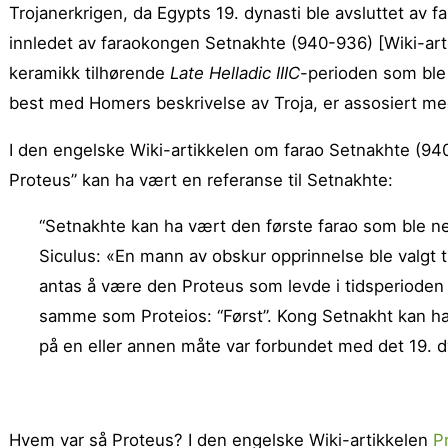
Trojanerkrigen, da Egypts 19. dynasti ble avsluttet av 
innledet av faraokongen Setnakhte (940-936) [Wiki-art
keramikk tilhørende
Late Helladic IIIC
-perioden som ble 
best med Homers beskrivelse av Troja, er assosiert me
I den engelske Wiki-artikkelen om farao Setnakhte (94
Proteus” kan ha vært en referanse til Setnakhte:
“Setnakhte kan ha vært den første farao som ble ne
Siculus: «En mann av obskur opprinnelse ble valgt 
antas å være den Proteus som levde i tidsperioden f
samme som Proteios: “Først”. Kong Setnakht kan ha 
på en eller annen måte var forbundet med det 19. dy
Hvem var så Proteus? I den engelske Wiki-artikkelen
P