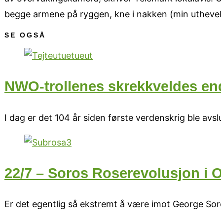
begge armene på ryggen, kne i nakken (min uthevels
SE OGSÅ
NWO-trollenes skrekkveldes end
I dag er det 104 år siden første verdenskrig ble avslutt
22/7 – Soros Roserevolusjon i 
Er det egentlig så ekstremt å være imot George Soros