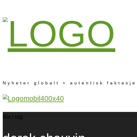
Nyheter globalt + autentisk faktasj
Bla i tag