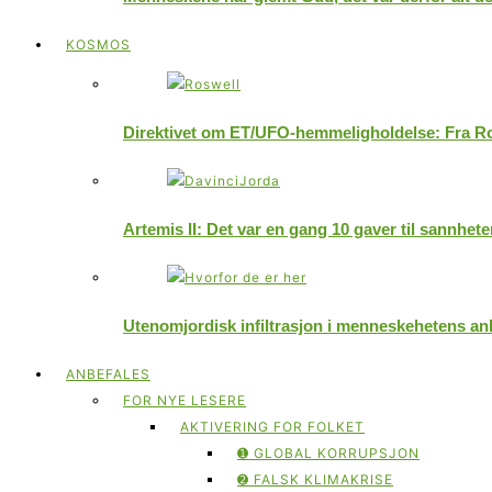
KOSMOS
Direktivet om ET/UFO-hemmeligholdelse: Fra Ro
Artemis II: Det var en gang 10 gaver til sannhet
Utenomjordisk infiltrasjon i menneskehetens an
ANBEFALES
FOR NYE LESERE
AKTIVERING FOR FOLKET
➊ GLOBAL KORRUPSJON
➋ FALSK KLIMAKRISE