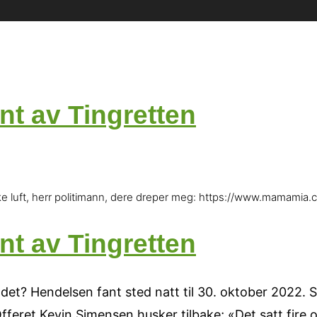
ent av Tingretten
 ikke luft, herr politimann, dere dreper meg: https://www.mamamia
ent av Tingretten
et? Hendelsen fant sted natt til 30. oktober 2022. S
fferet Kevin Simensen husker tilbake; «Det satt fire 