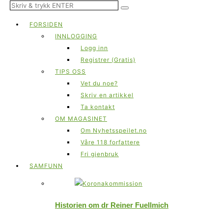
FORSIDEN
INNLOGGING
Logg inn
Registrer (Gratis)
TIPS OSS
Vet du noe?
Skriv en artikkel
Ta kontakt
OM MAGASINET
Om Nyhetsspeilet.no
Våre 118 forfattere
Fri gjenbruk
SAMFUNN
Historien om dr Reiner Fuellmich