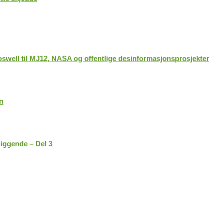
swell til MJ12, NASA og offentlige desinformasjonsprosjekter
en
liggende – Del 3