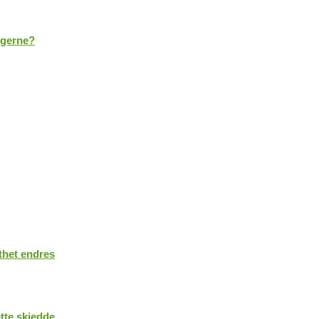
ggerne?
sthet endres
tte skjedde