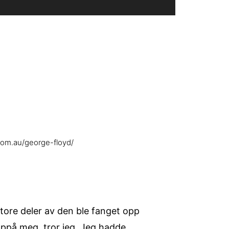
.com.au/george-floyd/
tore deler av den ble fanget opp
oppå meg, tror jeg. Jeg hadde