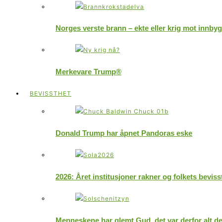
Norges verste brann – ekte eller krig mot innby
Merkevare Trump®
BEVISSTHET
Donald Trump har åpnet Pandoras eske
2026: Året institusjoner rakner og folkets bevis
Menneskene har glemt Gud, det var derfor alt de