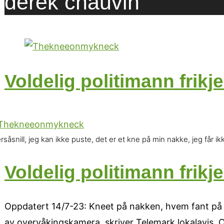
derek chauvin
Voldelig politimann frikj
såsnill, jeg kan ikke puste, det er et kne på min nakke, jeg får
Voldelig politimann frikj
Oppdatert 14/7-23: Kneet på nakken, hvem fant på d
av overvåkingskamera, skriver Telemark lokalavis. O