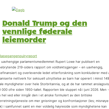
Donald Trump og den
vennlige føderale
leiemorder
 uavhengige parlamentsmedlemmet Rupert Lowe har publisert en
ebrytende 219-siders rapport om voldtektsgjenger – en uavhengig,
kefinansiert og overlevende ledet etterforskning som konkluderer med 
aniserte nettverk for seksuell utnyttelse av barn har operert i minst 14
ale myndigheter over hele Storbritannia, og at de har rammet anslagsvis
 000 ofre siden 1950-tallet. Rapporten ble sluppet nå i juni 2026. Men -
 hel ved eller inngår den i et ønske formulert av den britiske
erretningstjeneste om mer gnisninger og konfrontasjoner (les; misnøye
k) i samfunnet samt en mer voldelig høyreside som myndighetene kan