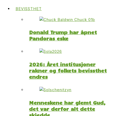
BEVISSTHET
Donald Trump har åpnet
Pandoras eske
2026: Året institusjoner
rakner og folkets bevissthet
endres
Menneskene har glemt Gud,
det var derfor alt dette
skjedde