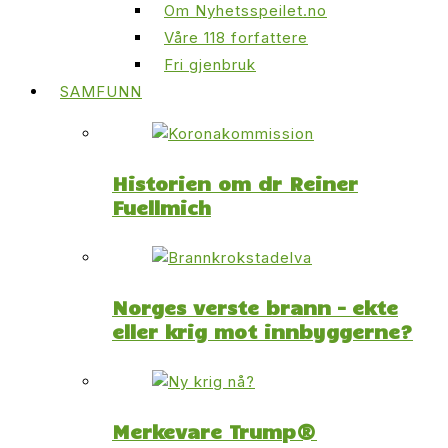
Om Nyhetsspeilet.no
Våre 118 forfattere
Fri gjenbruk
SAMFUNN
Historien om dr Reiner
Fuellmich
Norges verste brann – ekte
eller krig mot innbyggerne?
Merkevare Trump®