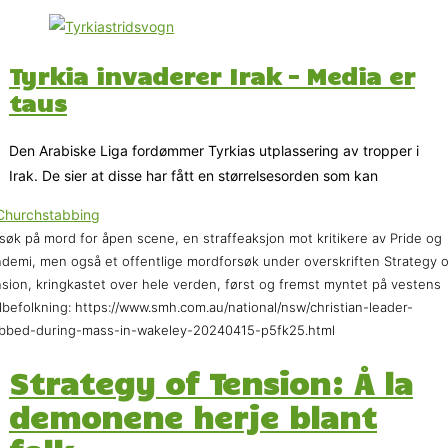
Tyrkia invaderer Irak – Media er
taus
Den Arabiske Liga fordømmer Tyrkias utplassering av tropper i
Irak. De sier at disse har fått en størrelsesorden som kan
søk på mord for åpen scene, en straffeaksjon mot kritikere av Pride og
demi, men også et offentlige mordforsøk under overskriften Strategy o
sion, kringkastet over hele verden, først og fremst myntet på vestens
ilbefolkning: https://www.smh.com.au/national/nsw/christian-leader-
bbed-during-mass-in-wakeley-20240415-p5fk25.html
Strategy of Tension: Å la
demonene herje blant