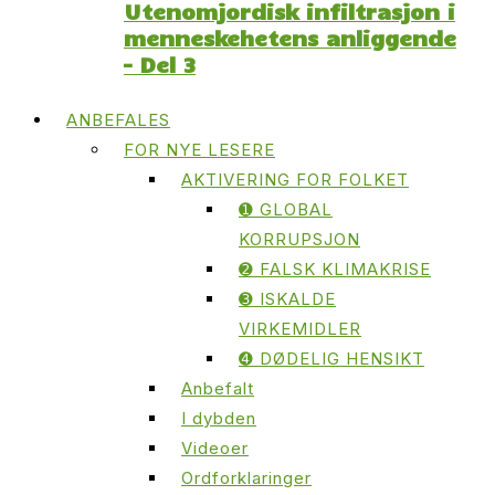
Utenomjordisk infiltrasjon i
menneskehetens anliggende
– Del 3
ANBEFALES
FOR NYE LESERE
AKTIVERING FOR FOLKET
➊ GLOBAL
KORRUPSJON
➋ FALSK KLIMAKRISE
➌ ISKALDE
VIRKEMIDLER
➍ DØDELIG HENSIKT
Anbefalt
I dybden
Videoer
Ordforklaringer