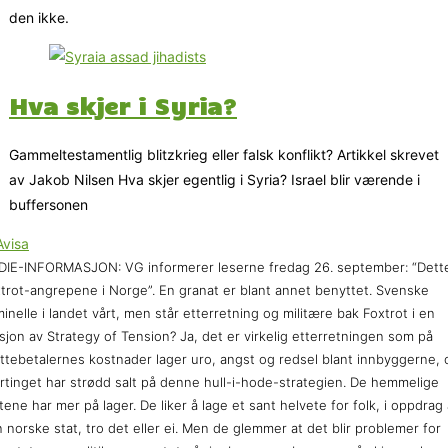
den ikke.
Hva skjer i Syria?
Gammeltestamentlig blitzkrieg eller falsk konflikt? Artikkel skrevet
av Jakob Nilsen Hva skjer egentlig i Syria? Israel blir værende i
buffersonen
IE-INFORMASJON: VG informerer leserne fredag 26. september: “Dett
trot-angrepene i Norge”. En granat er blant annet benyttet. Svenske
minelle i landet vårt, men står etterretning og militære bak Foxtrot i en
sjon av Strategy of Tension? Ja, det er virkelig etterretningen som på
ttebetalernes kostnader lager uro, angst og redsel blant innbyggerne, 
rtinget har strødd salt på denne hull-i-hode-strategien. De hemmelige
tene har mer på lager. De liker å lage et sant helvete for folk, i oppdrag
 norske stat, tro det eller ei. Men de glemmer at det blir problemer for