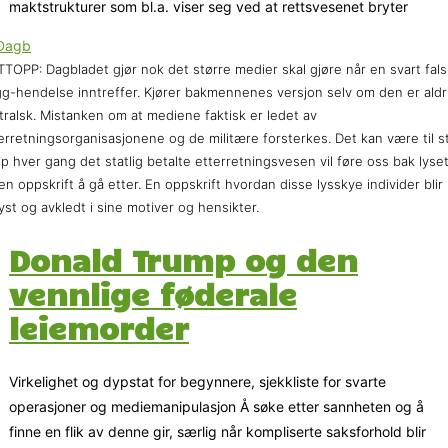
maktstrukturer som bl.a. viser seg ved at rettsvesenet bryter
TOPP: Dagbladet gjør nok det større medier skal gjøre når en svart fals
gg-hendelse inntreffer. Kjører bakmennenes versjon selv om den er aldr
tralsk. Mistanken om at mediene faktisk er ledet av
erretningsorganisasjonene og de militære forsterkes. Det kan være til s
lp hver gang det statlig betalte etterretningsvesen vil føre oss bak lyset
en oppskrift å gå etter. En oppskrift hvordan disse lysskye individer blir
yst og avkledt i sine motiver og hensikter.
Donald Trump og den
vennlige føderale
leiemorder
Virkelighet og dypstat for begynnere, sjekkliste for svarte
operasjoner og mediemanipulasjon Å søke etter sannheten og å
finne en flik av denne gir, særlig når kompliserte saksforhold blir