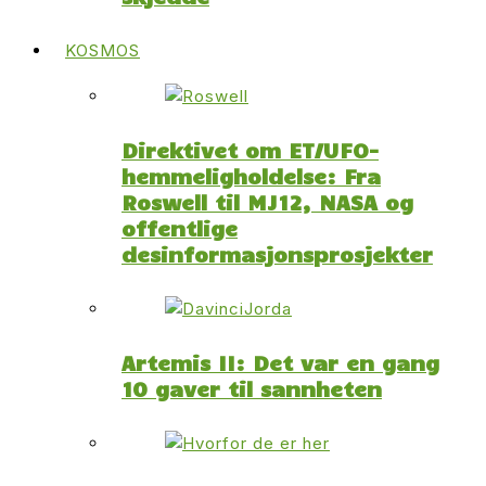
KOSMOS
Direktivet om ET/UFO-
hemmeligholdelse: Fra
Roswell til MJ12, NASA og
offentlige
desinformasjonsprosjekter
Artemis II: Det var en gang
10 gaver til sannheten