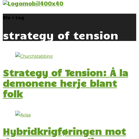
Bla i tag
strategy of tension
Strategy of Tension: Å la
demonene herje blant
folk
Hybridkrigføringen mot