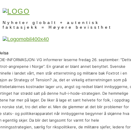
Nyheter globalt + autentisk
faktasjekk = Høyere bevissthet
IE-INFORMASJON: VG informerer leserne fredag 26. september: “Dett
trot-angrepene i Norge”. En granat er blant annet benyttet. Svenske
minelle i landet vårt, men står etterretning og militære bak Foxtrot i en
sjon av Strategy of Tension? Ja, det er virkelig etterretningen som på
ttebetalernes kostnader lager uro, angst og redsel blant innbyggerne, 
rtinget har strødd salt på denne hull-i-hode-strategien. De hemmelige
tene har mer på lager. De liker å lage et sant helvete for folk, i oppdrag
 norske stat, tro det eller ei. Men de glemmer at det blir problemer for
e stats- og politikerapparatet når innbyggerne begynner å skjønne hva
 egentlig skjer. Da blir det langsomt for varmt for hele
nningsstrategien, særlig for rikspolitikere, de militære sjefer, ledere for