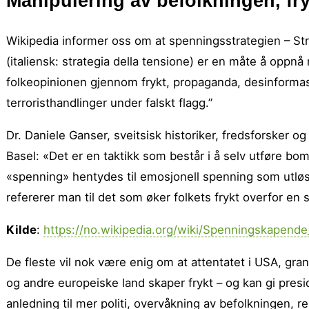
Manipulering av befolkningen, f
Wikipedia informer oss om at spenningsstrategien – St
(italiensk: strategia della tensione) er en måte å oppnå
folkeopinionen gjennom frykt, propaganda, desinformasj
terroristhandlinger under falskt flagg.”
Dr. Daniele Ganser, sveitsisk historiker, fredsforsker og
Basel: «Det er en taktikk som består i å selv utføre bo
«spenning» hentydes til emosjonell spenning som utløse
refererer man til det som øker folkets frykt overfor en 
Kilde
:
https://no.wikipedia.org/wiki/Spenningskapende
De fleste vil nok være enig om at attentatet i USA, gr
og andre europeiske land skaper frykt – og kan gi pres
anledning til mer politi, overvåkning av befolkningen, r