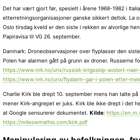
Det har vært gjort før, spesielt i årene 1968-1982 i Ita
etterretningsorganisasjoner ganske sikkert deltok. La 
Oslo tirsdag kveld er den siste i rekken av alvorlige hen
Papiravisa til VG 26. september.
Danmark: Droneobservasjoner over flyplasser den siste
Polen har alarmen gått på grunn av droner. Russerne fo
https://www.nrk.no/urix/russisk-krigsskip-avslort-nae
https://www.nrk.no/urix/flyalarm-gar-i-polen-etter-m
Charlie Kirk ble drept 10. september mens han talte på e
mener Kirk-angrepet er juks. Kirk ble ikke drept i det he
at Google sensurerer dokumentet.
Kilde
:
https://en.m.
https://mileswmathis.com/kirk.pdf