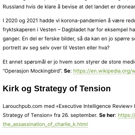
Russland hvis de klare å bevise at det landet er dronean
I 2020 og 2021 hadde vi korona-pandemien å være redde
fryktskaperen i Vesten – Dagbladet har for eksempel ha
ganger. En del er ferske bilder, så da kan en jo spørr
portrett av seg selv over til Vesten eller hva?
Et annet spørsmål er jo hvem som styrer de store medie
“Operasjon Mockingbird”.
Se
:
https://en.wikipedia.or
Kirk og Strategy of Tension
Larouchpub.com med «Executive Intelligence Review» ha
Strategy of Tension» fra 26. september.
Se her
:
https:
the_assassination_of_charlie_k.html