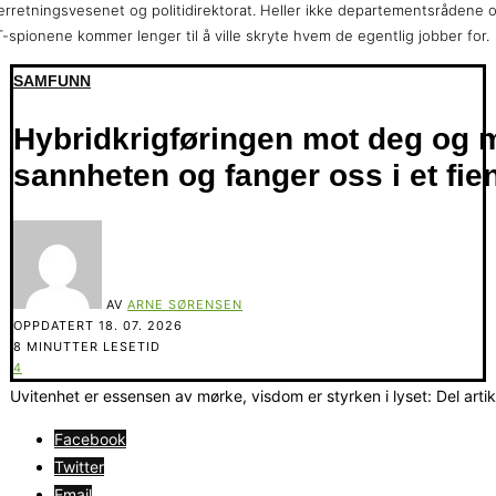
erretningsvesenet og politidirektorat. Heller ikke departementsrådene 
-spionene kommer lenger til å ville skryte hvem de egentlig jobber for.
SAMFUNN
Hybridkrigføringen mot deg og m
sannheten og fanger oss i et fie
AV
ARNE SØRENSEN
OPPDATERT
18. 07. 2026
8 MINUTTER LESETID
4
Uvitenhet er essensen av mørke, visdom er styrken i lyset: Del arti
Facebook
Twitter
Email