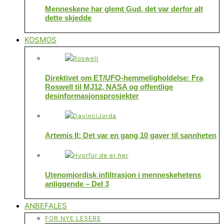
Menneskene har glemt Gud, det var derfor alt
dette skjedde
KOSMOS
Direktivet om ET/UFO-hemmeligholdelse: Fra
Roswell til MJ12, NASA og offentlige
desinformasjonsprosjekter
Artemis II: Det var en gang 10 gaver til sannheten
Utenomjordisk infiltrasjon i menneskehetens
anliggende – Del 3
ANBEFALES
FOR NYE LESERE