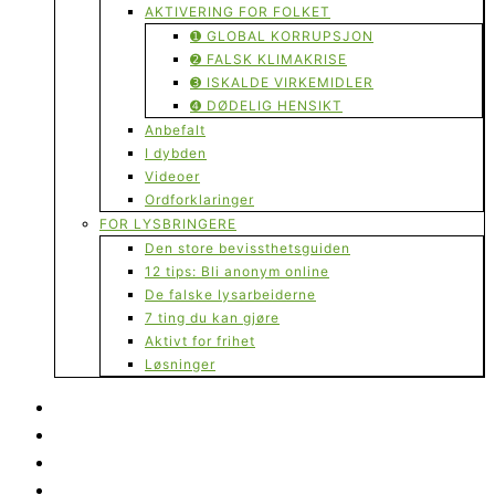
AKTIVERING FOR FOLKET
➊ GLOBAL KORRUPSJON
➋ FALSK KLIMAKRISE
➌ ISKALDE VIRKEMIDLER
➍ DØDELIG HENSIKT
Anbefalt
I dybden
Videoer
Ordforklaringer
FOR LYSBRINGERE
Den store bevissthetsguiden
12 tips: Bli anonym online
De falske lysarbeiderne
7 ting du kan gjøre
Aktivt for frihet
Løsninger