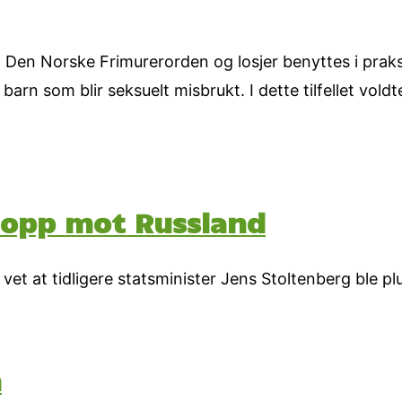
en Norske Frimurerorden og losjer benyttes i praksi
n som blir seksuelt misbrukt. I dette tilfellet voldte
e opp mot Russland
et at tidligere statsminister Jens Stoltenberg ble plukk
m