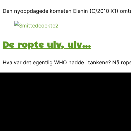
Den nyoppdagede kometen Elenin (C/2010 X1) omtale
De ropte ulv, ulv…
Hva var det egentlig WHO hadde i tankene? Nå roper 