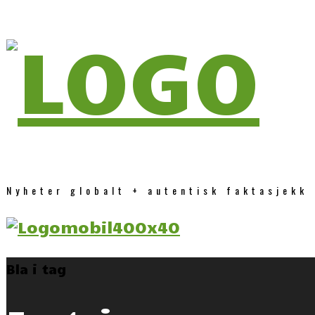
Nyheter globalt + autentisk faktasjekk
Bla i tag