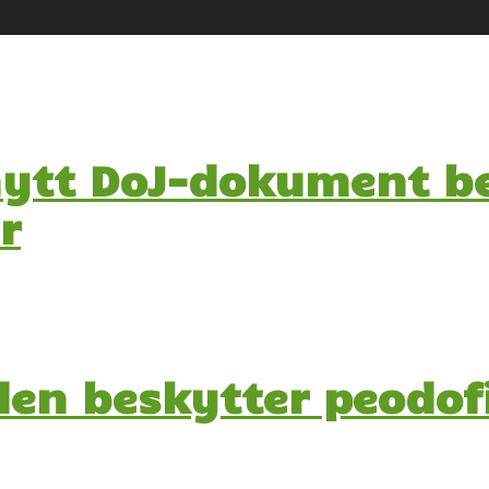
nytt DoJ-dokument be
r
en beskytter peodofi