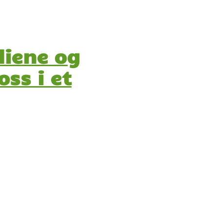
diene og
ss i et