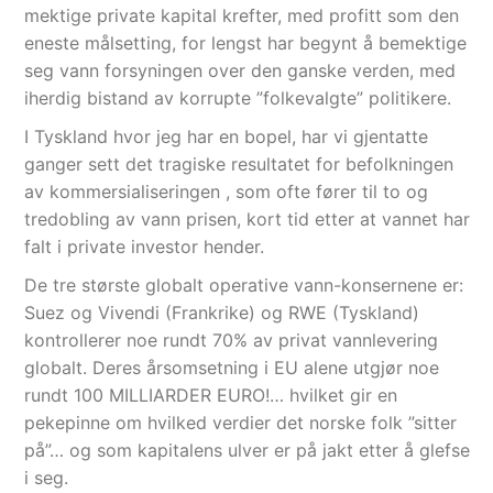
mektige private kapital krefter, med profitt som den
eneste målsetting, for lengst har begynt å bemektige
seg vann forsyningen over den ganske verden, med
iherdig bistand av korrupte ”folkevalgte” politikere.
I Tyskland hvor jeg har en bopel, har vi gjentatte
ganger sett det tragiske resultatet for befolkningen
av kommersialiseringen , som ofte fører til to og
tredobling av vann prisen, kort tid etter at vannet har
falt i private investor hender.
De tre største globalt operative vann-konsernene er:
Suez og Vivendi (Frankrike) og RWE (Tyskland)
kontrollerer noe rundt 70% av privat vannlevering
globalt. Deres årsomsetning i EU alene utgjør noe
rundt 100 MILLIARDER EURO!… hvilket gir en
pekepinne om hvilked verdier det norske folk ”sitter
på”… og som kapitalens ulver er på jakt etter å glefse
i seg.