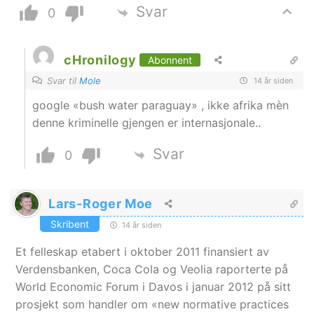
Svar
0
cHronilogy
Abonnent
Svar til
Mole
14 år siden
google «bush water paraguay» , ikke afrika mèn
denne kriminelle gjengen er internasjonale..
Svar
0
Lars-Roger Moe
Skribent
14 år siden
Et felleskap etabert i oktober 2011 finansiert av
Verdensbanken, Coca Cola og Veolia raporterte på
World Economic Forum i Davos i januar 2012 på sitt
prosjekt som handler om «new normative practices