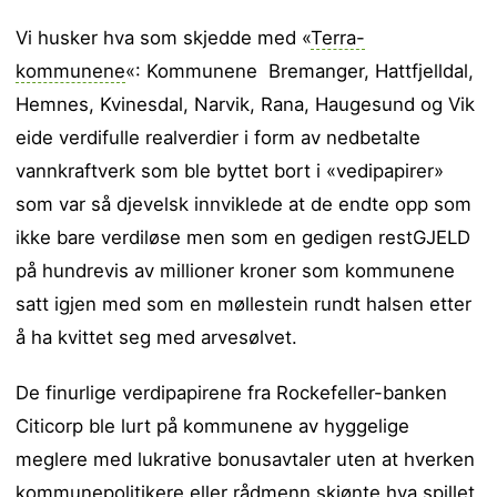
Vi husker hva som skjedde med «
Terra-
kommunene
«: Kommunene Bremanger, Hattfjelldal,
Hemnes, Kvinesdal, Narvik, Rana, Haugesund og Vik
eide verdifulle realverdier i form av nedbetalte
vannkraftverk som ble byttet bort i «vedipapirer»
som var så djevelsk innviklede at de endte opp som
ikke bare verdiløse men som en gedigen restGJELD
på hundrevis av millioner kroner som kommunene
satt igjen med som en møllestein rundt halsen etter
å ha kvittet seg med arvesølvet.
De finurlige verdipapirene fra Rockefeller-banken
Citicorp ble lurt på kommunene av hyggelige
meglere med lukrative bonusavtaler uten at hverken
kommunepolitikere eller rådmenn skjønte hva spillet