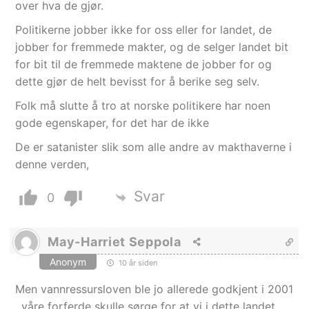
over hva de gjør.
Politikerne jobber ikke for oss eller for landet, de
jobber for fremmede makter, og de selger landet bit
for bit til de fremmede maktene de jobber for og
dette gjør de helt bevisst for å berike seg selv.
Folk må slutte å tro at norske politikere har noen
gode egenskaper, for det har de ikke
De er satanister slik som alle andre av makthaverne i
denne verden,
Svar
0
May-Harriet Seppola
Anonym
10 år siden
Men vannressursloven ble jo allerede godkjent i 2001
, våre forferde skulle sørge for at vi i dette landet