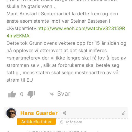
skulle ha gtaris vann .
Marit Arnstad i Senterpartiet la dette frem og den
enste asom stemte imot var Steinar Bastesen i
«Kystpartiet»:
http://www.veoh.com/watch/v323159R
4myEKMA
Dette tok Grunnlovens vektere opp for 15 år siden og
nå opplever vi etterhvert at det skal innføres
«smartmetere» der vi ikke lengre skal få lov å lese av
strømmen selv , slik at forbrukerne skal betale seg
fattig , mens staten skal selge mestepartten av vår
strøm til EU
Svar
0
Hans Gaarder
Artikkelforfatter
12 år siden