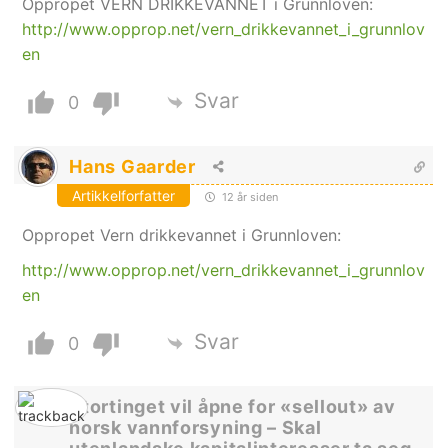
Oppropet VERN DRIKKEVANNET i Grunnloven:
http://www.opprop.net/vern_drikkevannet_i_grunnlov
en
Svar
0
Hans Gaarder
Artikkelforfatter
12 år siden
Oppropet Vern drikkevannet i Grunnloven:
http://www.opprop.net/vern_drikkevannet_i_grunnlov
en
Svar
0
Stortinget vil åpne for «sellout» av
norsk vannforsyning – Skal