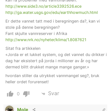
kan få problemer med vanntilførselen.
http://www.side3.no/article3392526.ece
http://ga.water.usgs.gov/edu/earthhowmuch.html
Er dette vannet tatt med i beregningen da?, kan vi
stole på denne beregningen?
Fant skjulte vannreserver i Afrika
http://www.nrk.no/nyheter/klima/1.8087621
Sitat fra artikkelen
«Jorda er et lukket system, og det vannet du drikker i
dag har eksistert på jorda i millioner av år og har
dermed blitt drukket mange mange ganger.»
hvordan stiller da utrykket vannmangel seg?, bruk
heller ordet forurenset!
Svar
0
Mole