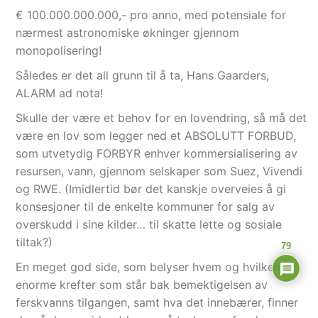
€ 100.000.000.000,- pro anno, med potensiale for
nærmest astronomiske økninger gjennom
monopolisering!
Således er det all grunn til å ta, Hans Gaarders,
ALARM ad nota!
Skulle der være et behov for en lovendring, så må det
være en lov som legger ned et ABSOLUTT FORBUD,
som utvetydig FORBYR enhver kommersialisering av
resursen, vann, gjennom selskaper som Suez, Vivendi
og RWE. (Imidlertid bør det kanskje overveies å gi
konsesjoner til de enkelte kommuner for salg av
overskudd i sine kilder… til skatte lette og sosiale
tiltak?)
79
En meget god side, som belyser hvem og hvilken
enorme krefter som står bak bemektigelsen av
ferskvanns tilgangen, samt hva det innebærer, finner