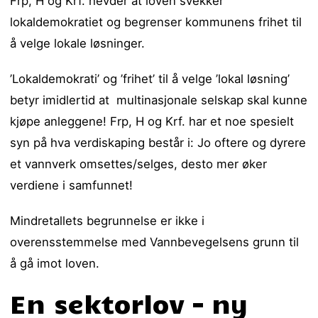
Frp, H og Krf. hevder at loven svekker
lokaldemokratiet og begrenser kommunens frihet til
å velge lokale løsninger.
’Lokaldemokrati’ og ’frihet’ til å velge ’lokal løsning’
betyr imidlertid at multinasjonale selskap skal kunne
kjøpe anleggene! Frp, H og Krf. har et noe spesielt
syn på hva verdiskaping består i: Jo oftere og dyrere
et vannverk omsettes/selges, desto mer øker
verdiene i samfunnet!
Mindretallets begrunnelse er ikke i
overensstemmelse med Vannbevegelsens grunn til
å gå imot loven.
En sektorlov – ny