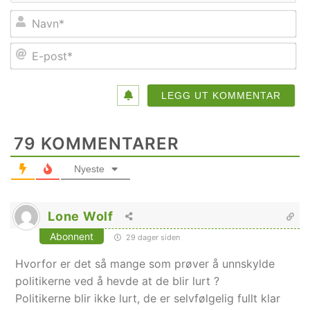
Na
E-
po
79
KOMMENTARER
Nyeste
Lone Wolf
Abonnent
29 dager siden
Hvorfor er det så mange som prøver å unnskylde
politikerne ved å hevde at de blir lurt ?
Politikerne blir ikke lurt, de er selvfølgelig fullt klar