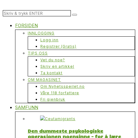
FORSIDEN
INNLOGGING
Logg inn
Registrer (Gratis)
TIPS OSS
Vet du noe?
Skriv en artikkel
Ta kontakt
OM MAGASINET
Om Nyhetsspeilet.no
Våre 118 forfattere
Fri gjenbruk
SAMFUNN
Den dummeste psykologiske
operasjonen noensinne – for å lære