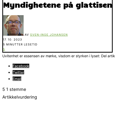
Myndighetene på glattisen
AV
SVEN-INGE JOHANSEN
17. 10. 2023
5 MINUTTER LESETID
5
Uvitenhet er essensen av mørke, visdom er styrken i lyset: Del arti
Facebook
Twitter
Email
5
1
stemme
Artikkelvurdering