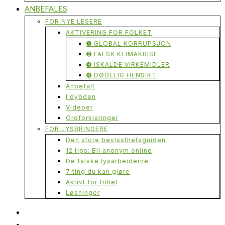
ANBEFALES
FOR NYE LESERE
AKTIVERING FOR FOLKET
➊ GLOBAL KORRUPSJON
➋ FALSK KLIMAKRISE
➌ ISKALDE VIRKEMIDLER
➍ DØDELIG HENSIKT
Anbefalt
I dybden
Videoer
Ordforklaringer
FOR LYSBRINGERE
Den store bevissthetsguiden
12 tips: Bli anonym online
De falske lysarbeiderne
7 ting du kan gjøre
Aktivt for frihet
Løsninger