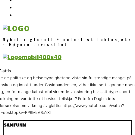
Nyheter globalt + autentisk faktasjekk
= Høyere bevissthet
e de politiske og helsemyndighetene viste sin fullstendige mangel på
nskap og innsikt under Covidpandemien, vi har ikke sett lignende noen
g, en for mange katastrofal virkende vaksinering har satt dype spor i
olkningen, var dette et bevisst feilskjær? Foto fra Dagbladets
ersøkelse om virkning av glattis: https://www.youtube.com/watch?
p=desktop&v=FP6MzVBeYXI
SAMFUNN