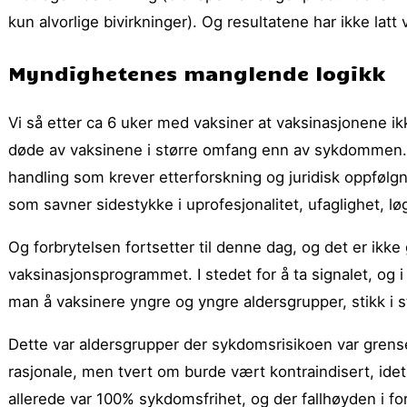
kun alvorlige bivirkninger). Og resultatene har ikke lat
Myndighetenes manglende logikk
Vi så etter ca 6 uker med vaksiner at vaksinasjonene i
døde av vaksinene i større omfang enn av sykdommen. E
handling som krever etterforskning og juridisk oppfølg
som savner sidestykke i uprofesjonalitet, ufaglighet, l
Og forbrytelsen fortsetter til denne dag, og det er ikke 
vaksinasjonsprogrammet. I stedet for å ta signalet, og i
man å vaksinere yngre og yngre aldersgrupper, stikk i st
Dette var aldersgrupper der sykdomsrisikoen var grense
rasjonale, men tvert om burde vært kontraindisert, ide
allerede var 100% sykdomsfrihet, og der fallhøyden i for