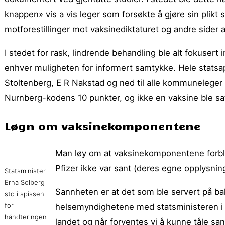
knappen» vis a vis leger som forsøkte å gjøre sin plikt
motforestillinger mot vaksinediktaturet og andre sider 
I stedet for rask, lindrende behandling ble alt fokuser
enhver muligheten for informert samtykke. Hele statsa
Stoltenberg, E R Nakstad og ned til alle kommuneleger o
Nurnberg-kodens 10 punkter, og ikke en vaksine ble sa
Løgn om vaksinekomponentene
Man løy om at vaksinekomponentene forble 
Pfizer ikke var sant (deres egne opplysnin
Statsminister
Erna Solberg
Sannheten er at det som ble servert på b
sto i spissen
for
helsemyndighetene med statsministeren i fø
håndteringen
landet og når forventes vi å kunne tåle sa