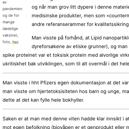
av
og når man grov litt dypere i denne materie
pandemien
medisinske produkter, men som «counterme
og de for
mange
andre referanserammer for kvalitetssikring
dødelige
vaksiner,
Man visste på forhånd, at Lipid nanopartikl
foto,
her
.
dyreforsøkene av etiske grunner), og man
spike proteinet var et toksisk protein med alvorlige vir
ukritiskhet bak utviklingen, som til alt overmål i det he
Man visste i hht Pfizers egen dokumentasjon at det var
man visste om hjertetoksisiteten hos barn og unge, m
dette at det kan fylle hele bokhyller.
Saken er at man med denne viten hadde klar innsikt i at
mot egen befolkning (biovåpen er et genprodukt eller 