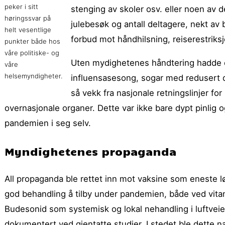
peker i sitt
stenging av skoler osv. eller noen av de
høringssvar på
julebesøk og antall deltagere, nekt a
helt vesentlige
forbud mot håndhilsning, reiserestriksj
punkter både hos
våre politiske- og
Uten mydighetenes håndtering hadde c
våre
helsemyndigheter.
influensasesong, sogar med redusert d
så vekk fra nasjonale retningslinjer f
overnasjonale organer. Dette var ikke bare dypt pinlig 
pandemien i seg selv.
Myndighetenes propaganda
All propaganda ble rettet inn mot vaksine som eneste 
god behandling å tilby under pandemien, både ved vitam
Budesonid som systemisk og lokal nehandling i luftveien
dokumentert ved gjentatte studier. I stedet ble dette 