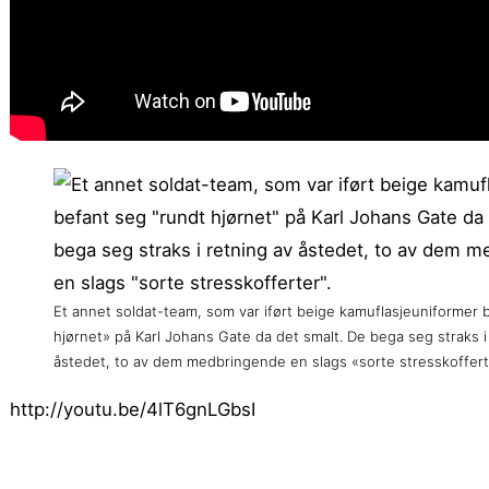
Et annet soldat-team, som var iført beige kamuflasjeuniformer 
hjørnet» på Karl Johans Gate da det smalt. De bega seg straks i
åstedet, to av dem medbringende en slags «sorte stresskoffert
http://youtu.be/4lT6gnLGbsI