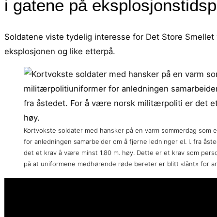
i gatene på eksplosjonstidsp
Soldatene viste tydelig interesse for Det Store Smellet
eksplosjonen og like etterpå.
Kortvokste soldater med hansker på en varm sommerdag som er i
for anledningen samarbeider om å fjerne ledninger el. l. fra åste
det et krav å være minst 1.80 m. høy. Dette er et krav som perso
på at uniformene medhørende røde bereter er blitt «lånt» for a