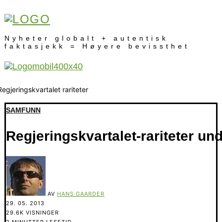
Nyheter globalt + autentisk
faktasjekk = Høyere bevissthet
SAMFUNN
Regjeringskvartalet-rariteter und
AV
HANS GAARDER
29. 05. 2013
29.6K VISNINGER
2 MINUTTER LESETID