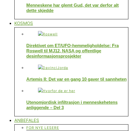
Menneskene har glemt Gud, det var derfor alt
dette skjedde
KOSMOS
Direktivet om ET/UFO-hemmeligholdelse: Fra
Roswell til MJ12, NASA og offentlige
desinformasjonsprosjekter
Artemis II: Det var en gang 10 gaver til sannheten
Utenomjordisk infiltrasjon i menneskehetens
anliggende – Del 3
ANBEFALES
FOR NYE LESERE