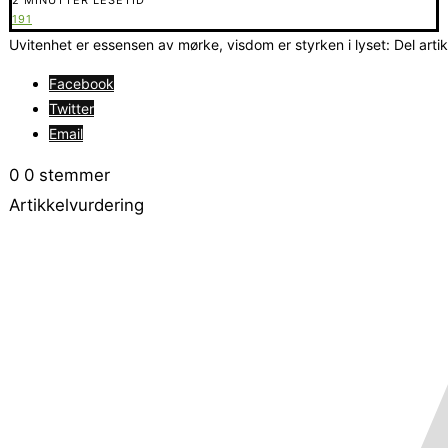
191
Uvitenhet er essensen av mørke, visdom er styrken i lyset: Del arti
Facebook
Twitter
Email
0
0
stemmer
Artikkelvurdering