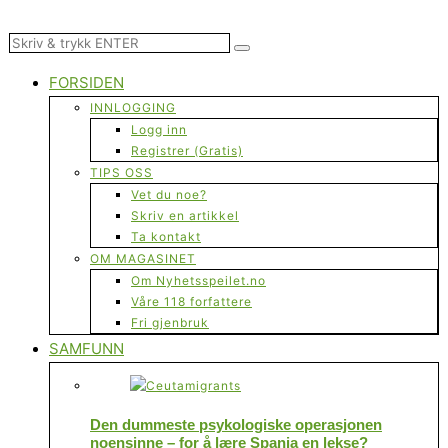
FORSIDEN
INNLOGGING
Logg inn
Registrer (Gratis)
TIPS OSS
Vet du noe?
Skriv en artikkel
Ta kontakt
OM MAGASINET
Om Nyhetsspeilet.no
Våre 118 forfattere
Fri gjenbruk
SAMFUNN
Den dummeste psykologiske operasjonen
noensinne – for å lære Spania en lekse?