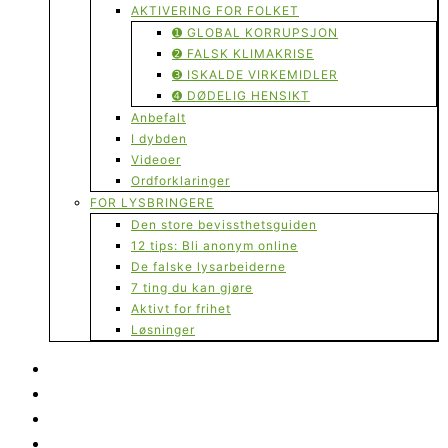
AKTIVERING FOR FOLKET
➊ GLOBAL KORRUPSJON
➋ FALSK KLIMAKRISE
➌ ISKALDE VIRKEMIDLER
➍ DØDELIG HENSIKT
Anbefalt
I dybden
Videoer
Ordforklaringer
FOR LYSBRINGERE
Den store bevissthetsguiden
12 tips: Bli anonym online
De falske lysarbeiderne
7 ting du kan gjøre
Aktivt for frihet
Løsninger